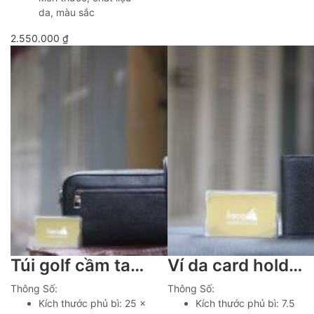
da, màu sắc
2.550.000
₫
Túi golf cầm tay handmade 2 ngăn khoá da thật cao cấp Lano CLTK08
Ví da card holder handmade Lano Vdntk020
Thông Số:
Thông Số:
Kích thước phủ bì: 25 x
Kích thước phủ bì: 7.5