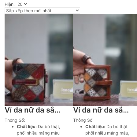
Hiện:
Ví da nữ đa sắc mẫu mới Lano VDNU01
Ví da nữ đa sắc thời trang thanh lịch Lano VDNU02
Thông Số:
Thông Số:
Chất liệu:
Da bò thật,
Chất liệu:
Da bò thật
phối nhiều mảng màu
phối nhiều mảng màu,