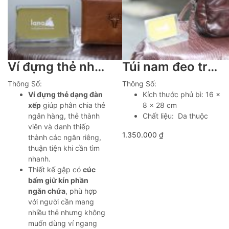
Ví đựng thẻ nhiều ngăn có cúc bấm Lano VDNT04
Túi nam đeo trước ngực da bò cao cấp Lano TDL88
Thông Số:
Thông Số:
Ví đựng thẻ dạng đàn
Kích thước phủ bì: 16 x
xếp
giúp phân chia thẻ
8 x 28 cm
ngân hàng, thẻ thành
Chất liệu: Da thuộc
viên và danh thiếp
1.350.000
₫
thành các ngăn riêng,
thuận tiện khi cần tìm
nhanh.
Thiết kế gập có
cúc
bấm giữ kín phần
ngăn chứa
, phù hợp
với người cần mang
nhiều thẻ nhưng không
muốn dùng ví ngang