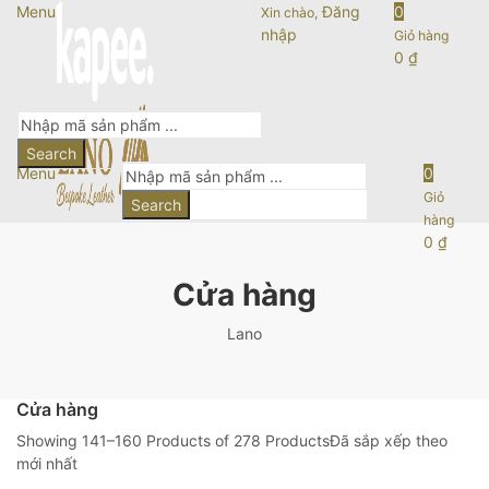
Menu
Đăng
0
Xin chào,
nhập
Giỏ hàng
0
₫
Search
Menu
0
Giỏ
Search
hàng
0
₫
Cửa hàng
Lano
Cửa hàng
Showing 141–160 Products of 278 Products
Đã sắp xếp theo
mới nhất