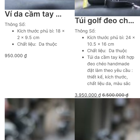
Ví da cầm tay handmade dáng hộp Lano VCTK08
Túi golf đeo chéo da bò cao cấp khâu tay thủ công 100% Lano CLTK06
Thông Số:
Kích thước phủ bì: 18 x
Thông Số:
2 x 9.5 cm
Kích thước phủ bì: 24 x
Chất liệu: Da thuộc
10.5 x 16 cm
Chất liệu: Da thuộc
950.000
₫
Túi da cầm tay kết hợp
đeo chéo handmade
đặt làm theo yêu cầu :
thiết kế, kích thước,
chất liệu da, màu sắc
3.950.000
₫
6.500.000
₫