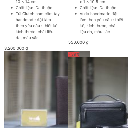
10 x 14 cm
x 1 x 10.5 cm
Chất liệu: Da thuộc
Chất liệu: Da thuộc
Túi Clutch nam cầm tay
Ví da handmade đặt
handmade đặt làm
làm theo yêu cầu : thiết
theo yêu cầu : thiết kế,
kế, kích thước, chất
kích thước, chất liệu
liệu da, màu sắc
da, màu sắc
550.000
₫
3.200.000
₫
- 39
%