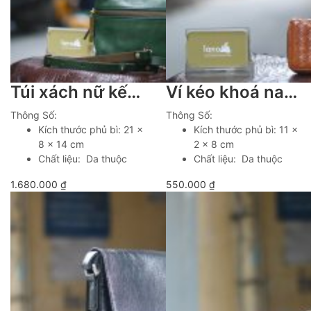
Túi xách nữ kết hợp đeo chéo da bò cao cấp Lano TXN072
Ví kéo khoá nam da đan mẫu mới Lano VDN097
Thông Số:
Thông Số:
Kích thước phủ bì: 21 x
Kích thước phủ bì: 11 x
8 x 14 cm
2 x 8 cm
Chất liệu: Da thuộc
Chất liệu: Da thuộc
1.680.000
₫
550.000
₫