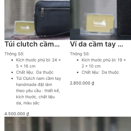
Túi clutch cầm tay da bò epsom ngoại khoá vân tay Lano CLTK11
Ví da cầm tay cao cấp handmade 2 gấp VCTK09
Thông Số:
Thông Số:
Kích thước phủ bì: 24 x
Kích thước phủ bì: 19 x
5 x 16 cm
2 x 10 cm
Chất liệu: Da thuộc
Chất liệu: Da thuộc
Túi Clutch nam cầm tay
2.850.000
₫
handmade đặt làm
theo yêu cầu : thiết kế,
kích thước, chất liệu
da, màu sắc
4.500.000
₫