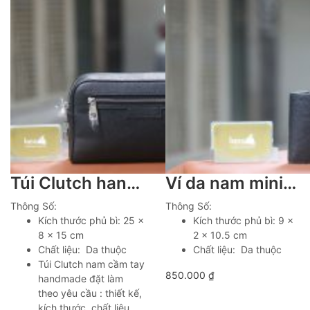
Túi Clutch handmade cầm tay da thật cao cấp 1 khoá kéo Lano CLTK09
Ví da nam mini handmade tiện lợi Lano VDNTK021
Thông Số:
Thông Số:
Kích thước phủ bì: 25 x
Kích thước phủ bì: 9 x
8 x 15 cm
2 x 10.5 cm
Chất liệu: Da thuộc
Chất liệu: Da thuộc
Túi Clutch nam cầm tay
850.000
₫
handmade đặt làm
theo yêu cầu : thiết kế,
kích thước, chất liệu