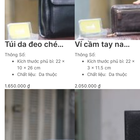
Túi da đeo chéo nam dáng hộp Lano KT216
Ví cầm tay nam da bò cao cấp Lano VCTN092
Thông Số:
Thông Số:
Kích thước phủ bì: 22 x
Kích thước phủ bì: 22 x
10 x 26 cm
3 x 11.5 cm
Chất liệu: Da thuộc
Chất liệu: Da thuộc
1.650.000
₫
2.050.000
₫