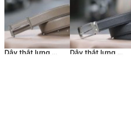
Dây thắt lưng da bò handmade nhiều màu sắc TLH01
Dây thắt lưng da bò epsom handmade cao cấp TLH02
Thông Số:
Thông Số:
Kích thước phủ bì: 3.5
Kích thước phủ bì: 3.5
x 108 – 120 cm
x 108 – 120 cm
Chất liệu: Da thuộc
Chất liệu: Da thuộc
950.000
₫
1.450.000
₫