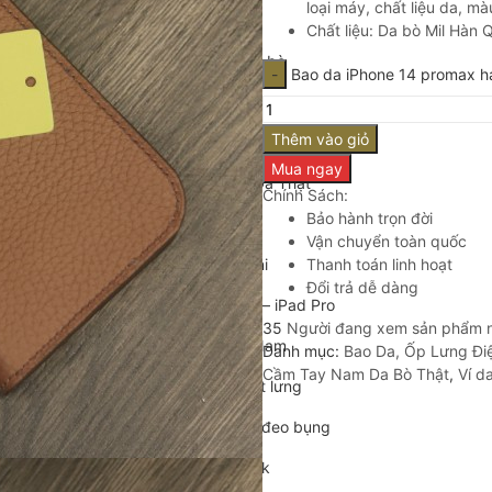
loại máy, chất liệu da, mà
Cặp da cán bộ
Chất liệu: Da bò Mil Hàn 
Cặp xách nam da bò
Bao da iPhone 14 promax 
Túi da nam
Thêm vào giỏ
Túi đeo chéo nam
Mua ngay
Túi Bao Tử Nam Da Thật
Chính Sách:
Bảo hành trọn đời
Túi đeo chéo mini
Vận chuyển toàn quốc
Túi đựng iPad mini
Thanh toán linh hoạt
Đổi trả dễ dàng
Túi đựng iPad Air – iPad Pro
35
Người đang xem sản phẩm 
Túi Da Cầm Tay Nam
Danh mục:
Bao Da, Ốp Lưng Đi
Cầm Tay Nam Da Bò Thật
,
Ví d
Túi đeo hông, thắt lưng
Túi da đeo ngực, đeo bụng
Túi đựng macbook