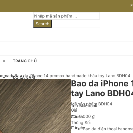
F
I
Search
TRANG CHỦ
andmade
Bao da iPhone 14 promax handmade khâu tay Lano BDH04
ĐỒ DA NAM
Bao da iPhone
tay Lano BDH0
Cặp Da Nam
Mã sản phẩm
BDH04
Cặp Da Đựng Laptop Macbook
Giá
1.250.000
₫
Cặp Laptop 13-14″ inch
Thông Số:
Cặp Laptop 15-16″ inch
Bao da điện thoại handmad