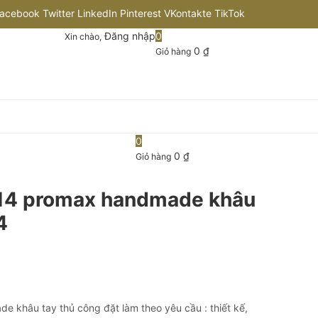
acebook
Twitter
LinkedIn
Pinterest
VKontakte
TikTok
Đăng nhập
0
Xin chào,
nstagram
Flickr
Youtube
Github
0
₫
Giỏ hàng
0
0
₫
Giỏ hàng
 14 promax handmade khâu
4
e khâu tay thủ công đặt làm theo yêu cầu : thiết kế,