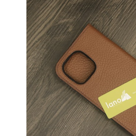
Balo đựng Laptop 15-16″ inch
Balo mini da thật
Balo du lịch
Balo da đeo chéo nam
Ví da nam
Ví Cầm Tay Nam
Ví Ngắn Nam
Ví đựng thẻ – Ví mini kẹp tiền
Ví da cá sấu
Túi Du Lịch, Túi Trống Da Thật
Túi Xách Da Nam
ĐỒ DA NỮ