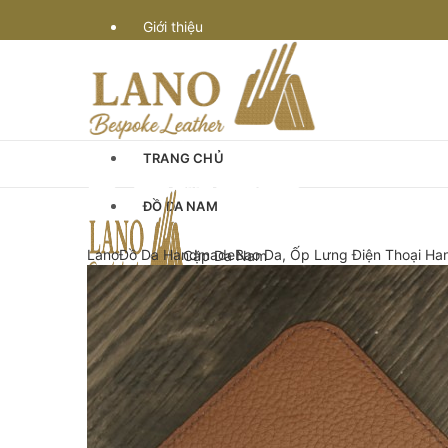
Giới thiệu
Vận chuyển
Bảo hành
TRANG CHỦ
Quy định & thanh toán
ĐỒ DA NAM
Góc Tư Vấn
Lano
Đồ Da Handmade
Bao Da, Ốp Lưng Điện Thoại H
Cặp Da Nam
Cặp Da Đựng Laptop Macbook
Chế tác đồ da
Cặp Laptop 13-14″ inch
Cặp Laptop 15-16″ inch
Cặp da cán bộ
Cặp xách nam da bò