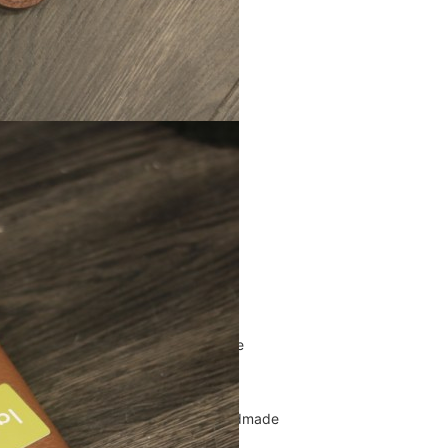
Túi Xách Da Nam
ĐỒ DA NỮ
Balo nữ da thật
Túi đeo chéo da nữ
Ví Clutch cầm tay nữ
Túi Xách Da Nữ
ĐỒ DA HANDMADE
Bóp Ví Da Handmade
Túi Da Clutch handmade
Túi da nữ handmade
Dây Thắt Lưng Da Handmade