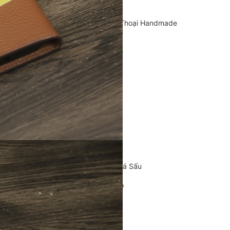
Cặp Da Handmade
Bao Da, Ốp Lưng Điện Thoại Handmade
Chế tác đồ da
CLUTCH
KHUYẾN MÃI
ĐỒ DA CÁ SẤU
Ví da cá sấu
Ví Cầm Tay Clutch Da Cá Sấu
Túi Xách – Túi Đeo Chéo
Ví kẹp tiền
LIÊN HỆ