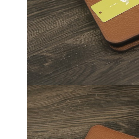
Chế tác đồ da
CLUTCH
KHUYẾN MÃI
ĐỒ DA CÁ SẤU
Ví da cá sấu
Ví Cầm Tay Clutch Da Cá Sấu
Túi Xách – Túi Đeo Chéo
Ví kẹp tiền
LIÊN HỆ