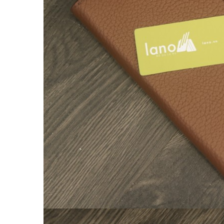
Túi da nam
Túi đeo chéo nam
Túi Bao Tử Nam Da Thật
Túi đeo chéo mini
Túi đựng iPad mini
Túi đựng iPad Air – iPad Pro
Túi Da Cầm Tay Nam
Túi đeo hông, thắt lưng
Túi da đeo ngực, đeo bụng
Túi đựng macbook
Balo Da Nam
Balo đựng Laptop 13-14″ inch