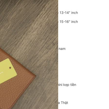
Balo Da Nam
Balo đựng Laptop 13-14″ inch
Balo đựng Laptop 15-16″ inch
Balo mini da thật
Balo du lịch
Balo da đeo chéo nam
Ví da nam
Ví Cầm Tay Nam
Ví Ngắn Nam
Ví đựng thẻ – Ví mini kẹp tiền
Ví da cá sấu
Túi Du Lịch, Túi Trống Da Thật