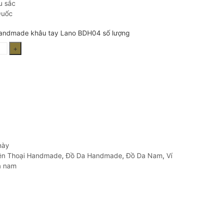
u sắc
Quốc
handmade khâu tay Lano BDH04 số lượng
này
ện Thoại Handmade
,
Đồ Da Handmade
,
Đồ Da Nam
,
Ví
a nam