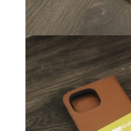
Balo nữ da thật
Túi đeo chéo da nữ
Ví Clutch cầm tay nữ
Túi Xách Da Nữ
ĐỒ DA HANDMADE
Bóp Ví Da Handmade
Túi Da Clutch handmade
Túi da nữ handmade
Dây Thắt Lưng Da Handmade
Cặp Da Handmade
Bao Da, Ốp Lưng Điện Thoại Handmade