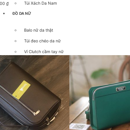
Túi Xách Da Nam
000
₫
ĐỒ DA NỮ
Balo nữ da thật
Túi đeo chéo da nữ
Ví Clutch cầm tay nữ
Túi Xách Da Nữ
ĐỒ DA HANDMADE
Bóp Ví Da Handmade
Túi Da Clutch handmade
Túi da nữ handmade
Dây Thắt Lưng Da Handmade