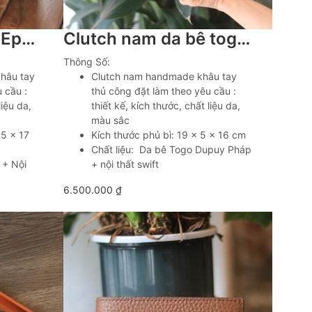
Clutch nam da bê Epsom Haas khâu tay cá nhân hoá Lano CLTK043
Clutch nam da bê togo Dupuy Pháp khâu tay nhỏ gọn tiện lợi Lano CLTK045
Thông Số:
khâu tay
Clutch nam handmade khâu tay
 cầu :
thủ công đặt làm theo yêu cầu :
liệu da,
thiết kế, kích thước, chất liệu da,
màu sắc
.5 x 17
Kích thước phủ bì: 19 x 5 x 16 cm
Chất liệu: Da bê Togo Dupuy Pháp
 + Nội
+ nội thất swift
6.500.000
₫