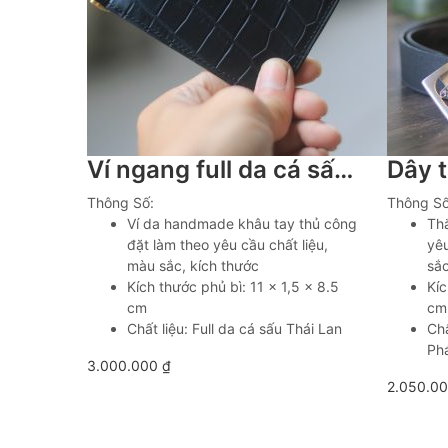
Ví ngang full da cá sấu Thái Lan khâu tay Lano VKT04
Thông Số:
Thông Số
Ví da handmade khâu tay thủ công
Th
đặt làm theo yêu cầu chất liệu,
yêu
màu sắc, kích thước
sắ
Kích thước phủ bì: 11 x 1,5 x 8.5
Kíc
cm
cm
Chất liệu: Full da cá sấu Thái Lan
Ch
Phá
3.000.000
₫
2.050.0