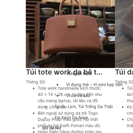
Balo đựng Laptop 15-16″ inch
Balo mini da thật
Balo du lịch
Balo da đeo chéo nam
Ví da nam
Ví Cầm Tay Nam
Túi tote work da bê togo Dupuy Pháp handmade khâu tay Lano TDH030
Ví Ngắn Nam
Thông Số:
Thông Số
Ví đựng thẻ – Ví mini kẹp tiền
Tote work handmade kích thước
Tú
40 × 14 × 28 cm, hướng đến nhu
làm
Ví da cá sấu
cầu mang laptop, tài liệu và đồ
thư
Túi Du Lịch, Túi Trống Da Thật
dùng công sở.
Kíc
Bên ngoài sử dụng da bê Togo
cm
Túi Xách Da Nam
Dupuy Pháp màu gold; nội thất
Chấ
phối da bê Swift Pomari màu đỏ.
th
ĐỒ DA NỮ
Hoàn thiện bằng đường khâu tay,