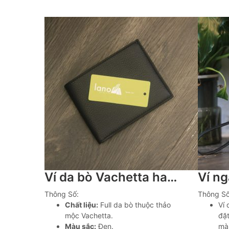
Ví da bò Vachetta handmade khâu tay có ngăn đựng xu Lano VDNTK040
Thông Số:
Thông Số
Chất liệu:
Full da bò thuộc thảo
Ví
mộc Vachetta.
đặt
Màu sắc:
Đen.
màu