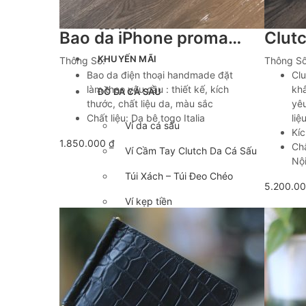
Chế tác đồ da
CLUTCH
Bao da iPhone promax, Samsung S26 ultra khâu tay lano BDH08
KHUYẾN MÃI
Thông Số:
Thông Số
Bao da điện thoại handmade đặt
Cl
làm theo yêu cầu : thiết kế, kích
khâ
ĐỒ DA CÁ SẤU
thước, chất liệu da, màu sắc
yêu
Chất liệu: Da bê togo Italia
liệ
Ví da cá sấu
Kíc
1.850.000
₫
Chấ
Ví Cầm Tay Clutch Da Cá Sấu
Nội
Túi Xách – Túi Đeo Chéo
5.200.0
Ví kẹp tiền
LIÊN HỆ