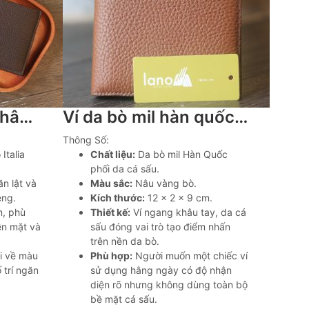
Ví da handmade khâu tay thủ công có ngăn lật Lano VDNTK038
Ví da bò mil hàn quốc phối cá sấu handmade khâu tay Lano VDNTK041
Thông Số:
Italia
Chất liệu:
Da bò mil Hàn Quốc
phối da cá sấu.
n lật và
Màu sắc:
Nâu vàng bò.
êng.
Kích thước:
12 × 2 × 9 cm.
m, phù
Thiết kế:
Ví ngang khâu tay, da cá
ền mặt và
sấu đóng vai trò tạo điểm nhấn
trên nền da bò.
i về màu
Phù hợp:
Người muốn một chiếc ví
 trí ngăn
sử dụng hằng ngày có độ nhận
diện rõ nhưng không dùng toàn bộ
bề mặt cá sấu.