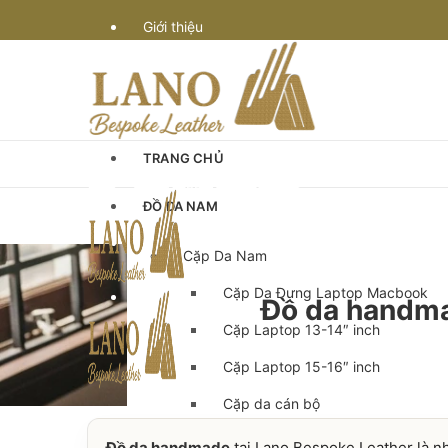
Giới thiệu
Vận chuyển
Bảo hành
TRANG CHỦ
Quy định & thanh toán
ĐỒ DA NAM
Góc Tư Vấn
Cặp Da Nam
Cặp Da Đựng Laptop Macbook
Chế tác đồ da
Đồ da handmad
Cặp Laptop 13-14″ inch
Cặp Laptop 15-16″ inch
Cặp da cán bộ
Cặp xách nam da bò
Đồ da handmade
tại Lano Bespoke Leather là n