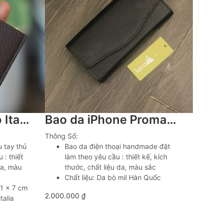
Ví mini da bê Togo Italia handmade khâu tay Lano VDNTK043
Bao da iPhone Promax , Samsung đeo thắt lưng khâu tay Lano BDH09
Thông Số:
 tay thủ
Bao da điện thoại handmade đặt
 : thiết
làm theo yêu cầu : thiết kế, kích
da, màu
thước, chất liệu da, màu sắc
Chất liệu: Da bò mil Hàn Quốc
 1 x 7 cm
2.000.000
₫
talia