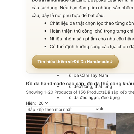
cầu sử dụng. Nếu bạn đang tìm những sản phẩ
Túi da nam
cầu, đây là nơi phù hợp để bắt đầu.
Túi đeo chéo nam
Chất liệu da thật chọn lọc theo từng dò
Hoàn thiện thủ công, chú trọng từng chi 
Túi Bao Tử Nam Da Thật
Nhiều nhóm sản phẩm cho nhu cầu hằng 
Túi đeo chéo mini
Có thể định hướng sang các lựa chọn đặ
Túi đựng iPad mini
Tìm hiểu thêm về Đồ Da Handmade
Túi đựng iPad Air – iPad Pro
Túi Da Cầm Tay Nam
Đồ da handmade cao cấp, đồ da thủ công khâu 
Túi đeo hông, thắt lưng
Showing 1–20 Products of 156 Products
Đã sắp xếp the
Túi da đeo ngực, đeo bụng
Hiện:
Túi đựng macbook
Balo Da Nam
Balo đựng Laptop 13-14″ inch