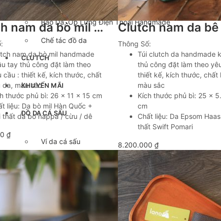
Cặp Da Handmade
Bao Da, Ốp Lưng Điện Thoại Handmade
Clutch nam da bò mil Hàn Quốc khâu tay thời trang công sở Lano CLTK042
Chế tác đồ da
:
Thông Số:
utch nam da bò mil handmade
Túi clutch da handmade 
CLUTCH
u tay thủ công đặt làm theo
thủ công đặt làm theo yêu
 cầu : thiết kế, kích thước, chất
thiết kế, kích thước, chất 
u da, màu sắc
màu sắc
KHUYẾN MÃI
h thước phủ bì: 26 x 11 x 15 cm
Kích thước phủ bì: 25 x 5
t liệu: Da bò mil Hàn Quốc +
cm
ĐỒ DA CÁ SẤU
 thất da bò nappa / cừu / dê
Chất liệu: Da Epsom Haas
thất Swift Pomari
00
₫
Ví da cá sấu
8.200.000
₫
Ví Cầm Tay Clutch Da Cá Sấu
Túi Xách – Túi Đeo Chéo
Ví kẹp tiền
LIÊN HỆ