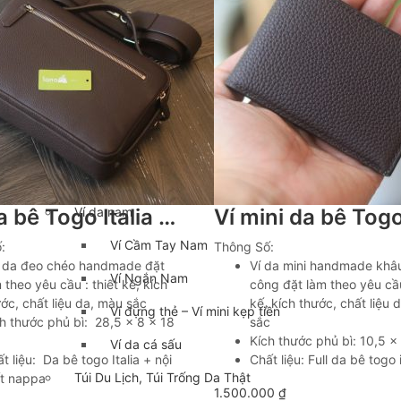
Balo Da Nam
Balo đựng Laptop 13-14″ inch
Balo đựng Laptop 15-16″ inch
Balo mini da thật
Balo du lịch
Balo da đeo chéo nam
Ví da nam
Túi da bê Togo Italia xách tay kết hợp đeo chéo khâu tay Lano TDH028
Ví Cầm Tay Nam
:
Thông Số:
i da đeo chéo handmade đặt
Ví da mini handmade khâu
Ví Ngắn Nam
 theo yêu cầu : thiết kế, kích
công đặt làm theo yêu cầu
ớc, chất liệu da, màu sắc
kế, kích thước, chất liệu 
Ví đựng thẻ – Ví mini kẹp tiền
h thước phủ bì: 28,5 x 8 x 18
sắc
Kích thước phủ bì: 10,5 x
Ví da cá sấu
t liệu: Da bê togo Italia + nội
Chất liệu: Full da bê togo i
Túi Du Lịch, Túi Trống Da Thật
ất nappa
1.500.000
₫