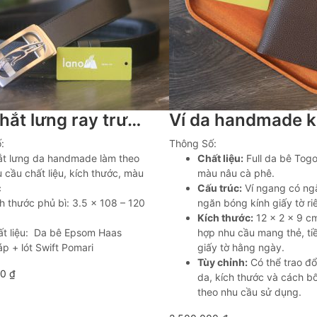
Dây thắt lưng ray trượt da bê Epsom Haas khâu tay Lano TLH11
:
Thông Số:
ắt lưng da handmade làm theo
Chất liệu:
Full da bê Togo 
 cầu chất liệu, kích thước, màu
màu nâu cà phê.
c
Cấu trúc:
Ví ngang có ngă
h thước phủ bì: 3.5 x 108 – 120
ngăn bóng kính giấy tờ ri
Kích thước:
12 × 2 × 9 c
ất liệu: Da bê Epsom Haas
hợp nhu cầu mang thẻ, ti
p + lót Swift Pomari
giấy tờ hằng ngày.
Tùy chỉnh:
Có thể trao đổ
00
₫
da, kích thước và cách bố
theo nhu cầu sử dụng.