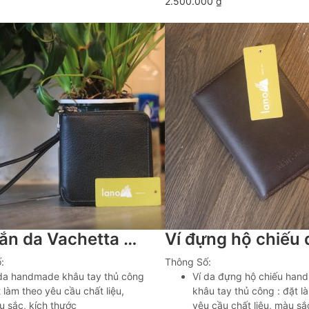
2.500.000
₫
Ví ngắn da Vachetta khóa kéo khâu tay Lano VDNTK037
:
Thông Số:
 da handmade khâu tay thủ công
Ví da đựng hộ chiếu han
 làm theo yêu cầu chất liệu,
khâu tay thủ công : đặt l
 sắc, kích thước
yêu cầu chất liệu, màu sắ