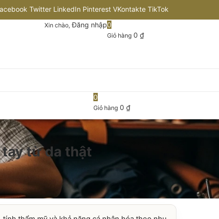
acebook
Twitter
LinkedIn
Pinterest
VKontakte
TikTok
Đăng nhập
0
Xin chào,
nstagram
Flickr
Youtube
Github
0
₫
Giỏ hàng
0
0
₫
Giỏ hàng
tay từ da thật
, tính thẩm mỹ và khả năng cá nhân hóa theo nhu