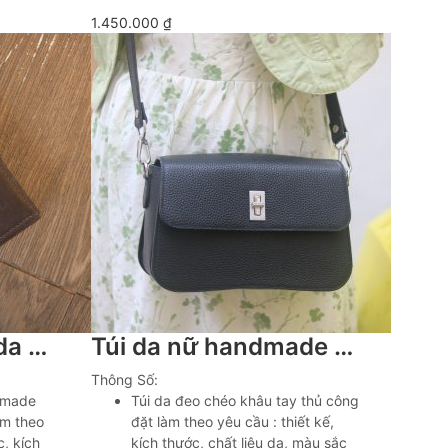
1.450.000
₫
Ví đựng hộ chiếu da Nappa Italia khâu tay Lano VDP03
Túi da nữ handmade khâu tay da bò mil hàn quốc Lano TDH027
Thông Số:
dmade
Túi da đeo chéo khâu tay thủ công
àm theo
đặt làm theo yêu cầu : thiết kế,
c, kích
kích thước, chất liệu da, màu sắc