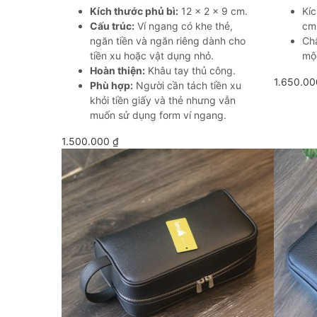
Kích thước phủ bì:
12 × 2 × 9 cm.
Kíc
Cấu trúc:
Ví ngang có khe thẻ,
cm
ngăn tiền và ngăn riêng dành cho
Chấ
tiền xu hoặc vật dụng nhỏ.
mộ
Hoàn thiện:
Khâu tay thủ công.
1.650.0
Phù hợp:
Người cần tách tiền xu
khỏi tiền giấy và thẻ nhưng vẫn
muốn sử dụng form ví ngang.
1.500.000
₫