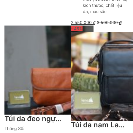
kích thước, chất liệu
da, màu sắc
2.550.000
₫
3.500.000
₫
- 45
%
Túi da đeo ngực thời trang sang trọng mẫu mới Lano TDL87
Túi da nam Lano đeo chéo mini loại nhỏ KT75
Thông Số: