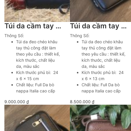
Túi da cầm tay kết hợp đeo chéo có khoá số khâu tay thủ công Lano TDH025
Túi da cầm tay kết hợp đeo chéo khâu tay thủ công da bò nappa Italia Lano TDH024
Thông Số:
Thông Số:
Túi da đeo chéo khâu
Túi da đeo chéo khâu
tay thủ công đặt làm
tay thủ công đặt làm
theo yêu cầu : thiết kế,
theo yêu cầu : thiết kế,
kích thước, chất liệu
kích thước, chất liệu
da, màu sắc
da, màu sắc
Kích thước phủ bì: 24
Kích thước phủ bì: 24
x 6 x 15 cm
x 6 x 13 cm
Chất liệu: Full Da bò
Chất liệu: Full Da bò
nappa Italia cao cấp
nappa Italia cao cấp
9.000.000
₫
8.500.000
₫