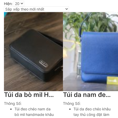
Hiện:
Túi da bò mil Hàn Quốc đeo chéo size to khâu tay Lano TDH032
Túi da nam đeo chéo handmade khâu tay thủ công da bò togo Italia Lano TDH022
Thông Số:
Thông Số:
Túi đeo chéo nam da
Túi da đeo chéo khâu
bò mil handmade khâu
tay thủ công đặt làm