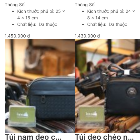
Thông Số:
Thông Số:
Kích thước phủ bì: 25 x
Kích thước phủ bì: 24 x
4 x 15 cm
8 x 14 cm
Chất liệu: Da thuộc
Chất liệu: Da thuộc
1.450.000
₫
1.430.000
₫
Túi nam đeo chéo lano da bò cao cấp thời trang tiện lợi KT195
Túi đeo chéo nam mini da bò nhỏ gọn tiện lợi KT182