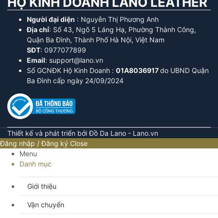
HỘ KINH DOANH LANO LEATHER
Người đại diện
: Nguyễn Thị Phương Anh
Địa chỉ
: Số 43, Ngõ 5 Láng Hạ, Phường Thành Công,
Quận Ba Đình, Thành Phố Hà Nội, Việt Nam
SĐT
: 0977077899
Email
: support@lano.vn
Số GCNĐK Hộ Kinh Doanh :
01A8036917
do UBND Quận
Ba Đình cấp ngày 24/09/2024
Thiết kế và phát triển bởi Đồ Da Lano - Lano.vn
Đăng nhập / Đăng ký
Close
Menu
Danh mục
Giới thiệu
Vận chuyển