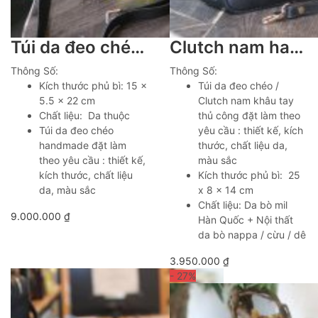
Túi da đeo chéo handmade nhỏ gọn tiện lợi Lano TDH04
Clutch nam handmade khoá vân tay da thật cao cấp Lano CLTK024
Thông Số:
Thông Số:
Kích thước phủ bì: 15 x
Túi da đeo chéo /
5.5 x 22 cm
Clutch nam khâu tay
Chất liệu: Da thuộc
thủ công đặt làm theo
Túi da đeo chéo
yêu cầu : thiết kế, kích
handmade đặt làm
thước, chất liệu da,
theo yêu cầu : thiết kế,
màu sắc
kích thước, chất liệu
Kích thước phủ bì: 25
da, màu sắc
x 8 x 14 cm
Chất liệu: Da bò mil
9.000.000
₫
Hàn Quốc + Nội thất
da bò nappa / cừu / dê
3.950.000
₫
- 27
%