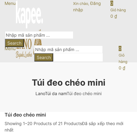
Menu
Đăng
0
Xin chào,
nhập
Giỏ hàng
0
₫
Search
Menu
0
Giỏ
Search
hàng
0
₫
Túi đeo chéo mini
Lano
Túi da nam
Túi đeo chéo mini
Túi đeo chéo mini
Showing 1–20 Products of 21 Products
Đã sắp xếp theo mới
nhất