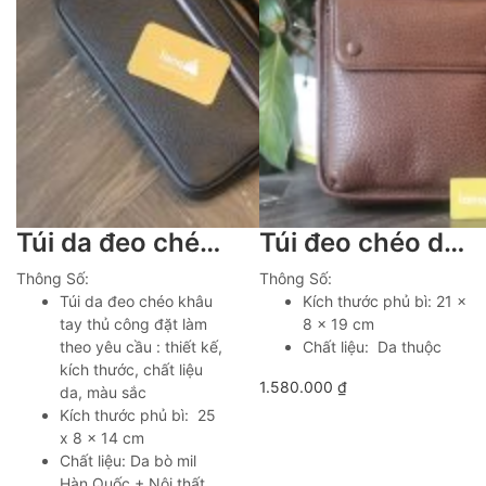
Túi da đeo chéo handmade khâu tay thủ công khoá số Lano TDH023
Túi đeo chéo da bò cao cấp nhỏ gọn tiện lợi Lano KT225
Thông Số:
Thông Số:
Túi da đeo chéo khâu
Kích thước phủ bì: 21 x
tay thủ công đặt làm
8 x 19 cm
theo yêu cầu : thiết kế,
Chất liệu: Da thuộc
kích thước, chất liệu
1.580.000
₫
da, màu sắc
Kích thước phủ bì: 25
x 8 x 14 cm
Chất liệu: Da bò mil
Hàn Quốc + Nội thất