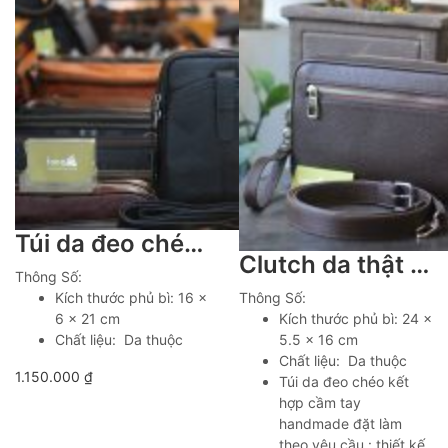
Túi da đeo chéo nhỏ gọn tiện lợi Lano KT222
Clutch da thật cầm tay 1 khoá handmade khâu tay thủ công 100% Lano CLTK03
Thông Số:
Kích thước phủ bì: 16 x
Thông Số:
6 x 21 cm
Kích thước phủ bì: 24 x
Chất liệu: Da thuộc
5.5 x 16 cm
Chất liệu: Da thuộc
1.150.000
₫
Túi da đeo chéo kết
hợp cầm tay
handmade đặt làm
theo yêu cầu : thiết kế,