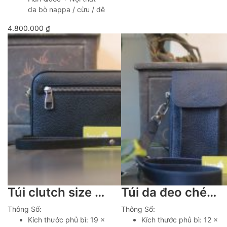
da bò nappa / cừu / dê
4.800.000
₫
Túi clutch size 19 da togo Italia khâu tay thủ công Lano CLTK030
Túi da đeo chéo khâu tay thủ công nhỏ gọn tiện lợi Lano TDH06
Thông Số:
Thông Số:
Kích thước phủ bì: 19 x
Kích thước phủ bì: 12 x