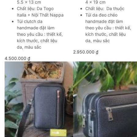
5.5 x 13 cm
4 x 19 cm
Chất liệu: Da Togo
Chất liệu: Da thuộc
Italia + Nội Thất Nappa
Túi da đeo chéo
Túi clutch da
handmade đặt làm
handmade đặt làm
theo yêu cầu : thiết kế,
theo yêu cầu : thiết kế,
kích thước, chất liệu
kích thước, chất liệu
da, màu sắc
da, màu sắc
2.950.000
₫
4.500.000
₫