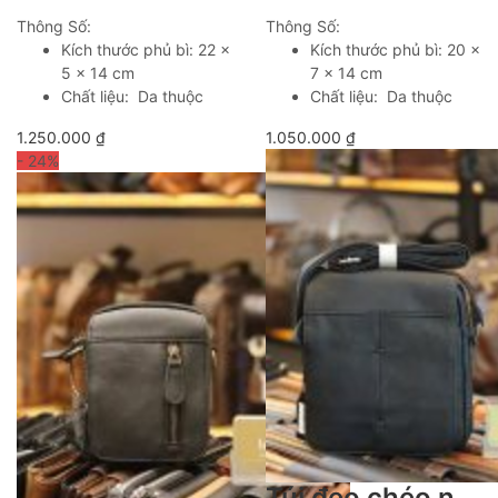
Thông Số:
Thông Số:
Kích thước phủ bì: 22 x
Kích thước phủ bì: 20 x
5 x 14 cm
7 x 14 cm
Chất liệu: Da thuộc
Chất liệu: Da thuộc
1.250.000
₫
1.050.000
₫
- 24
%
Túi đeo chéo nam da bò cao cấp Lano sang trọng thời trang tiện lợi KT107