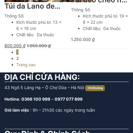
Túi da Lano đeo chéo nam giá rẻ KT109
Thông Số:
Thông Số:
Kích thước phủ bì: 19 x
Kích thước phủ bì: 13 x
6 x 22 cm
6 x 16 cm
Chất liệu: Da thuộc
Chất liệu: Da thuộc
1.250.000
₫
800.000
₫
1.050.000
₫
1
2
Trang sau
ĐỊA CHỈ CỬA HÀNG:
43 Ngõ 5 Láng Hạ – Ô Chợ Dừa – Hà Nội
Chỉ Đường
Hotline
:
0366 100 999
–
0977 077 899
Giờ làm việc
: 9h – 21h30 các ngày trong tuần