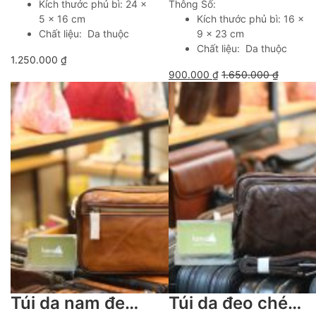
Kích thước phủ bì: 24 x
Thông Số:
5 x 16 cm
Kích thước phủ bì: 16 x
Chất liệu: Da thuộc
9 x 23 cm
Chất liệu: Da thuộc
1.250.000
₫
900.000
₫
1.650.000
₫
Túi da nam đeo chéo kết hợp cầm tay sang trọng lịch lãm Lano KT204
Túi da đeo chéo nam thời trang dáng ngang gọn gàng tiện lợi Lano KT205