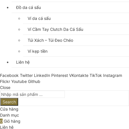
Đồ da cá sấu
Ví da cá sấu
Ví Cầm Tay Clutch Da Cá Sấu
Túi Xách – Túi Đeo Chéo
Ví kẹp tiền
Liên hệ
Facebook
Twitter
LinkedIn
Pinterest
VKontakte
TikTok
Instagram
Flickr
Youtube
Github
Close
Search
Cửa hàng
Danh mục
0
Giỏ hàng
Liên hệ