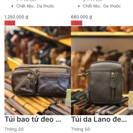
Chất liệu: Da thuộc
Chất liệu: Da thuộc
1.250.000
₫
680.000
₫
- 21
%
- 24
%
Túi bao tử đeo bụng Lano da bò thật chính hãng Contact TDB010
Túi da Lano đeo chéo nam giá rẻ KT109
Thông Số:
Thông Số: