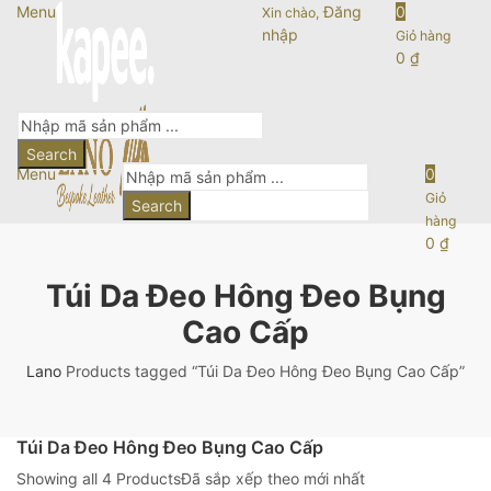
Menu
Đăng
0
Xin chào,
nhập
Giỏ hàng
0
₫
Search
Menu
0
Giỏ
Search
hàng
0
₫
Túi Da Đeo Hông Đeo Bụng
Cao Cấp
Lano
Products tagged “Túi Da Đeo Hông Đeo Bụng Cao Cấp”
Túi Da Đeo Hông Đeo Bụng Cao Cấp
Showing all 4 Products
Đã sắp xếp theo mới nhất