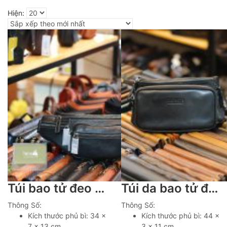
Hiện:
Túi bao tử đeo bụng nam da bò nhỏ gọn sang trọng TDB020
Túi da bao tử đeo bụng cho nam chính hãng Contact TDB011
Thông Số:
Thông Số:
Kích thước phủ bì: 34 x
Kích thước phủ bì: 44 x
7 x 13 cm
3 x 11 cm