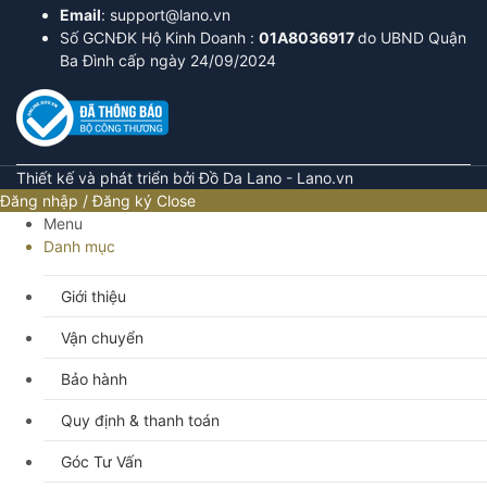
Email
: support@lano.vn
Số GCNĐK Hộ Kinh Doanh :
01A8036917
do UBND Quận
Ba Đình cấp ngày 24/09/2024
Thiết kế và phát triển bởi Đồ Da Lano - Lano.vn
Đăng nhập / Đăng ký
Close
Menu
Danh mục
Giới thiệu
Vận chuyển
Bảo hành
Quy định & thanh toán
Góc Tư Vấn