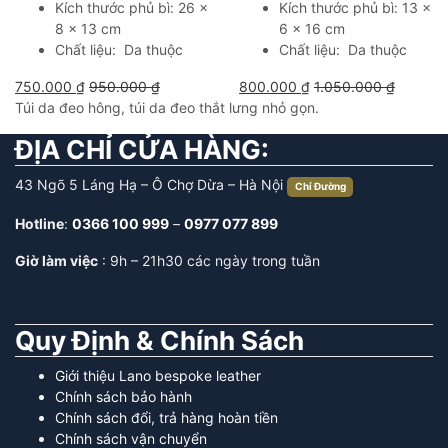
Kích thước phủ bì: 26 x
Kích thước phủ bì: 13 x
8 x 13 cm
6 x 16 cm
Chất liệu: Da thuộc
Chất liệu: Da thuộc
750.000
₫
950.000
₫
800.000
₫
1.050.000
₫
Túi da đeo hông, túi da đeo thắt lưng nhỏ gọn.
ĐỊA CHỈ CỬA HÀNG:
43 Ngõ 5 Láng Hạ – Ô Chợ Dừa – Hà Nội
Chỉ Đường
Hotline
:
0366 100 999
–
0977 077 899
Giờ làm việc
: 9h – 21h30 các ngày trong tuần
Quy Định & Chính Sách
Giới thiệu Lano bespoke leather
Chính sách bảo hành
Chính sách đổi, trả hàng hoàn tiền
Chính sách vận chuyển