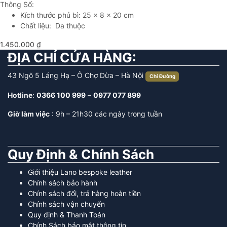
Thông Số:
Kích thước phủ bì: 25 x 8 x 20 cm
Chất liệu: Da thuộc
1.450.000
₫
ĐỊA CHỈ CỬA HÀNG:
43 Ngõ 5 Láng Hạ – Ô Chợ Dừa – Hà Nội
Chỉ Đường
Hotline
:
0366 100 999
–
0977 077 899
Giờ làm việc
: 9h – 21h30 các ngày trong tuần
Quy Định & Chính Sách
Giới thiệu Lano bespoke leather
Chính sách bảo hành
Chính sách đổi, trả hàng hoàn tiền
Chính sách vận chuyển
Quy định & Thanh Toán
Chính Sách bảo mật thông tin