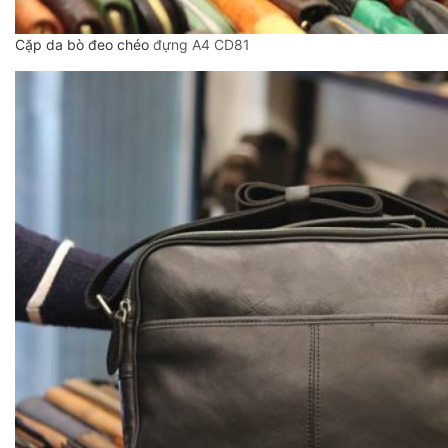
Cặp da bò đeo chéo
đựng A4 CD81