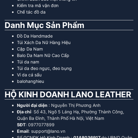
Kiểm tra mã vận đơn
Chế tác đồ da
Danh Mục Sản Phẩm
Đồ Da Handmade
Túi Xách Da Nữ Hàng Hiệu
Cặp Da Nam
Balo Da Nam Nữ Cao Cấp
Túi da nam
Túi da đeo ngực, đeo bụng
Ví da cá sấu
balohanghieu
HỘ KINH DOANH LANO LEATHER
Người đại diện
: Nguyễn Thị Phương Anh
Địa chỉ
: Số 43, Ngõ 5 Láng Hạ, Phường Thành Công,
Quận Ba Đình, Thành Phố Hà Nội, Việt Nam
SĐT
: 0977077899
Email
: support@lano.vn
Số GCNĐK Hộ Kinh Doanh :
01A8036917
do UBND Quận