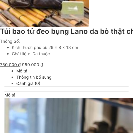
Túi bao tử đeo bụng Lano da bò thật 
Thông Số:
Kích thước phủ bì: 26 x 8 x 13 cm
Chất liệu: Da thuộc
750.000
₫
950.000
₫
Mô tả
Thông tin bổ sung
Đánh giá (0)
Mô tả