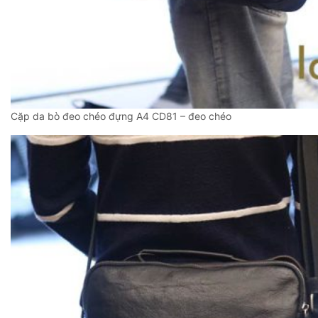
Cặp da bò đeo chéo đựng A4 CD81 – đeo chéo