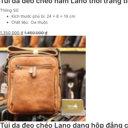
Túi da đeo chéo nam Lano thời trang t
Thông Số:
Kích thước phủ bì: 24 x 8 x 19 cm
Chất liệu: Da thuộc
1.350.000
₫
1.450.000
₫
Túi da đeo chéo Lano dạng hộp đẳng c