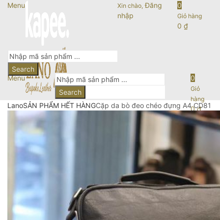
Menu
Đăng
0
Xin chào,
nhập
Giỏ hàng
0
₫
Search
Menu
0
Giỏ
Search
hàng
Lano
SẢN PHẨM HẾT HÀNG
Cặp da bò đeo chéo đựng A4 CD81
0
₫