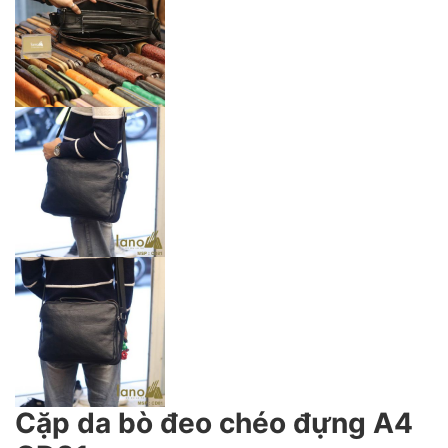
Cặp da bò đeo chéo đựng A4