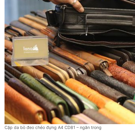
Cặp da bò đeo chéo đựng A4 CD81 – ngăn trong