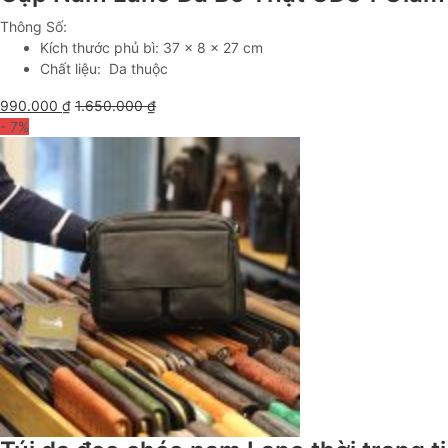
Thông Số:
Kích thước phủ bì: 37 x 8 x 27 cm
Chất liệu: Da thuộc
990.000
₫
1.650.000
₫
- 7
%