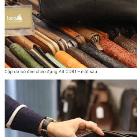
Cặp da bò đeo chéo đựng A4 CD81 – mặt sau