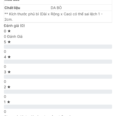
Chất liệu
DA BÒ
** Kích thước phủ bì (Dài x Rộng x Cao) có thể sai lệch 1 -
2cm.
Đánh giá (0)
0 ★
0 Đánh Giá
5 ★
0
4 ★
0
3 ★
0
2 ★
0
1 ★
0