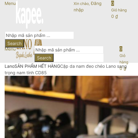
Menu
Đăng
0
Xin chào,
nhập
Giỏ hàng
0
₫
Search
Menu
0
Giỏ
Search
hàng
Lano
SẢN PHẨM HẾT HÀNG
Cặp da nam đeo chéo Lano sang
0
₫
trọng nam tính CD85