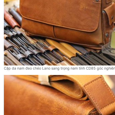
Cặp da nam đeo chéo Lano sang trọng nam tính CD85 góc nghiê