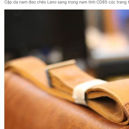
Cặp da nam đeo chéo Lano sang trọng nam tính CD85 cúc trang t