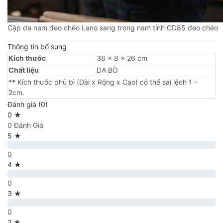
Cặp da nam đeo chéo Lano sang trọng nam tính CD85 đeo chéo
Thông tin bổ sung
Kích thước
38 × 8 × 26 cm
Chất liệu
DA BÒ
** Kích thước phủ bì (Dài x Rộng x Cao) có thể sai lệch 1 -
2cm.
Đánh giá (0)
0 ★
0 Đánh Giá
5 ★
0
4 ★
0
3 ★
0
2 ★