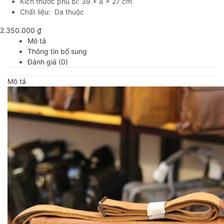
Kích thước phủ bì: 39 x 8 x 27 cm
Chất liệu: Da thuộc
2.350.000
₫
Mô tả
Thông tin bổ sung
Đánh giá (0)
Mô tả