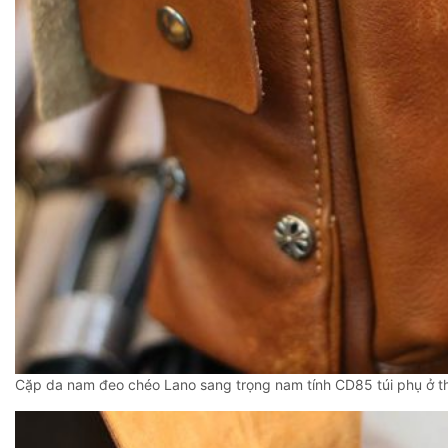
Cặp da nam đeo chéo Lano sang trọng nam tính CD85 túi phụ ở t