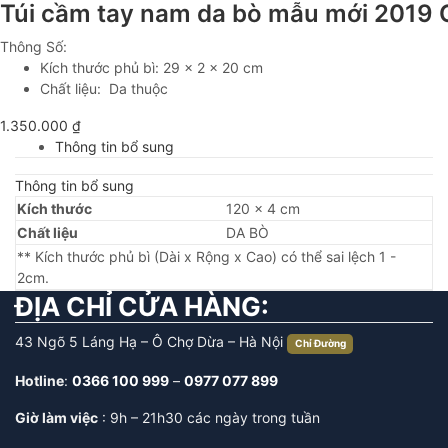
Túi cầm tay nam da bò mẫu mới 2019
Thông Số:
Kích thước phủ bì: 29 x 2 x 20 cm
Chất liệu: Da thuộc
1.350.000
₫
Thông tin bổ sung
Thông tin bổ sung
Kích thước
120 × 4 cm
Chất liệu
DA BÒ
** Kích thước phủ bì (Dài x Rộng x Cao) có thể sai lệch 1 -
2cm.
ĐỊA CHỈ CỬA HÀNG:
43 Ngõ 5 Láng Hạ – Ô Chợ Dừa – Hà Nội
Chỉ Đường
Hotline
:
0366 100 999
–
0977 077 899
Giờ làm việc
: 9h – 21h30 các ngày trong tuần