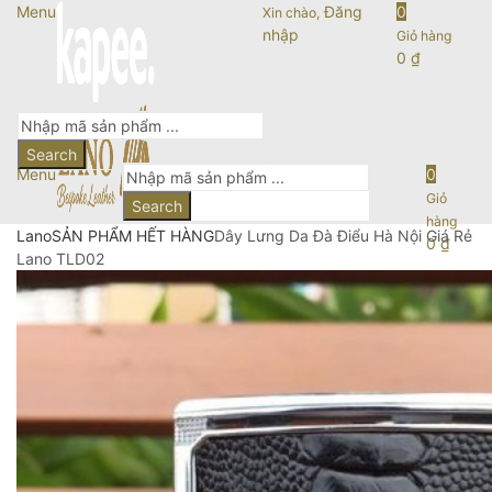
Menu
Đăng
0
Xin chào,
nhập
Giỏ hàng
0
₫
Search
Menu
0
Giỏ
Search
hàng
Lano
SẢN PHẨM HẾT HÀNG
Dây Lưng Da Đà Điểu Hà Nội Giá Rẻ
0
₫
Lano TLD02