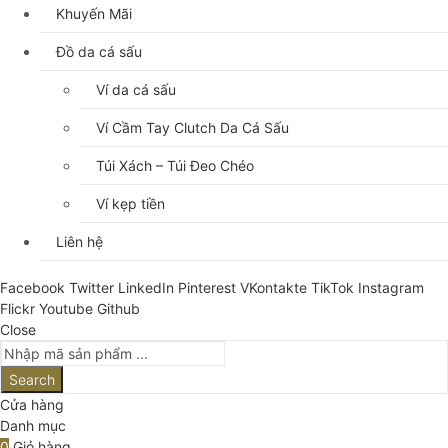
Khuyến Mãi
Đồ da cá sấu
Ví da cá sấu
Ví Cầm Tay Clutch Da Cá Sấu
Túi Xách – Túi Đeo Chéo
Ví kẹp tiền
Liên hệ
Facebook
Twitter
LinkedIn
Pinterest
VKontakte
TikTok
Instagram
Flickr
Youtube
Github
Close
Search
Cửa hàng
Danh mục
0
Giỏ hàng