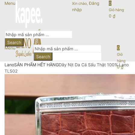
Menu
Đăng
0
Xin chào,
nhập
Giỏ hàng
0
₫
Search
Menu
0
Giỏ
Search
hàng
Lano
SẢN PHẨM HẾT HÀNG
Dây Nịt Da Cá Sấu Thật 100% Lano
0
₫
TLS02