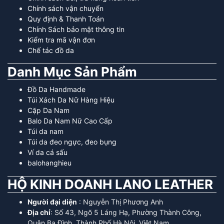
Chính sách vận chuyển
Quy định & Thanh Toán
Chính Sách bảo mật thông tin
Kiểm tra mã vận đơn
Chế tác đồ da
Danh Mục Sản Phẩm
Đồ Da Handmade
Túi Xách Da Nữ Hàng Hiệu
Cặp Da Nam
Balo Da Nam Nữ Cao Cấp
Túi da nam
Túi da đeo ngực, đeo bụng
Ví da cá sấu
balohanghieu
HỘ KINH DOANH LANO LEATHER
Người đại diện
: Nguyễn Thị Phương Anh
Địa chỉ
: Số 43, Ngõ 5 Láng Hạ, Phường Thành Công,
Quận Ba Đình, Thành Phố Hà Nội, Việt Nam