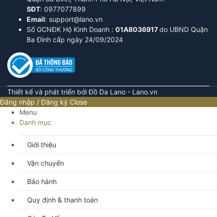
SĐT
: 0977077899
Email
: support@lano.vn
Số GCNĐK Hộ Kinh Doanh :
01A8036917
do UBND Quận
Ba Đình cấp ngày 24/09/2024
Thiết kế và phát triển bởi Đồ Da Lano - Lano.vn
Đăng nhập / Đăng ký
Close
Menu
Danh mục
Giới thiệu
Vận chuyển
Bảo hành
Quy định & thanh toán