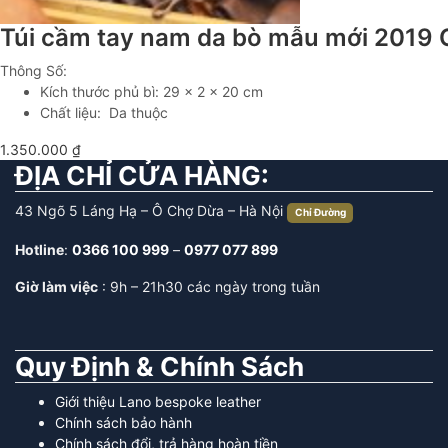
Túi cầm tay nam da bò mẫu mới 2019
Thông Số:
Kích thước phủ bì: 29 x 2 x 20 cm
Chất liệu: Da thuộc
1.350.000
₫
ĐỊA CHỈ CỬA HÀNG:
43 Ngõ 5 Láng Hạ – Ô Chợ Dừa – Hà Nội
Chỉ Đường
Hotline
:
0366 100 999
–
0977 077 899
Giờ làm việc
: 9h – 21h30 các ngày trong tuần
Quy Định & Chính Sách
Giới thiệu Lano bespoke leather
Chính sách bảo hành
Chính sách đổi, trả hàng hoàn tiền