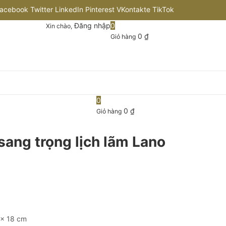
acebook
Twitter
LinkedIn
Pinterest
VKontakte
TikTok
Đăng nhập
0
Xin chào,
nstagram
Flickr
Youtube
Github
0
₫
Giỏ hàng
0
0
₫
Giỏ hàng
sang trọng lịch lãm Lano
 x 18 cm