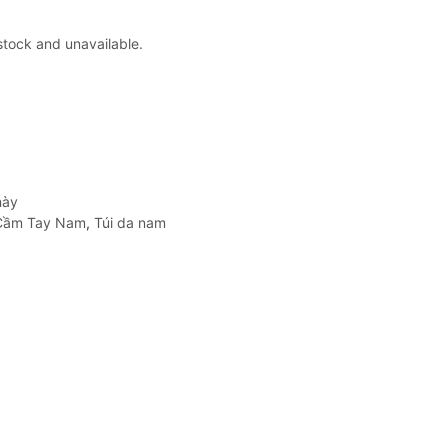
 stock and unavailable.
này
 Cầm Tay Nam
,
Túi da nam