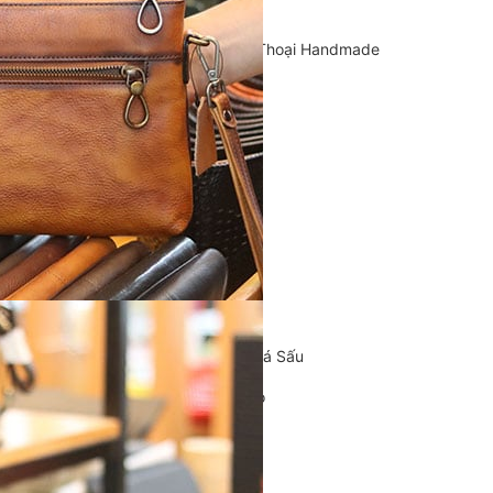
Cặp Da Handmade
Bao Da, Ốp Lưng Điện Thoại Handmade
Chế tác đồ da
CLUTCH
KHUYẾN MÃI
ĐỒ DA CÁ SẤU
Ví da cá sấu
Ví Cầm Tay Clutch Da Cá Sấu
Túi Xách – Túi Đeo Chéo
Ví kẹp tiền
LIÊN HỆ