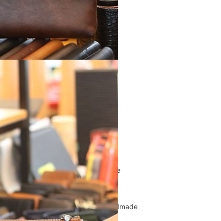
Túi Xách Da Nam
ĐỒ DA NỮ
Balo nữ da thật
Túi đeo chéo da nữ
Ví Clutch cầm tay nữ
Túi Xách Da Nữ
ĐỒ DA HANDMADE
Bóp Ví Da Handmade
Túi Da Clutch handmade
Túi da nữ handmade
Dây Thắt Lưng Da Handmade