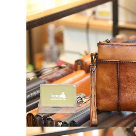
Túi da nam
Túi đeo chéo nam
Túi Bao Tử Nam Da Thật
Túi đeo chéo mini
Túi đựng iPad mini
Túi đựng iPad Air – iPad Pro
Túi Da Cầm Tay Nam
Túi đeo hông, thắt lưng
Túi da đeo ngực, đeo bụng
Túi đựng macbook
Balo Da Nam
Balo đựng Laptop 13-14″ inch