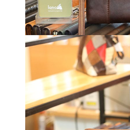
Balo nữ da thật
Túi đeo chéo da nữ
Ví Clutch cầm tay nữ
Túi Xách Da Nữ
ĐỒ DA HANDMADE
Bóp Ví Da Handmade
Túi Da Clutch handmade
Túi da nữ handmade
Dây Thắt Lưng Da Handmade
Cặp Da Handmade
Bao Da, Ốp Lưng Điện Thoại Handmade