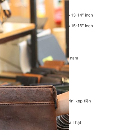
Balo Da Nam
Balo đựng Laptop 13-14″ inch
Balo đựng Laptop 15-16″ inch
Balo mini da thật
Balo du lịch
Balo da đeo chéo nam
Ví da nam
Ví Cầm Tay Nam
Ví Ngắn Nam
Ví đựng thẻ – Ví mini kẹp tiền
Ví da cá sấu
Túi Du Lịch, Túi Trống Da Thật