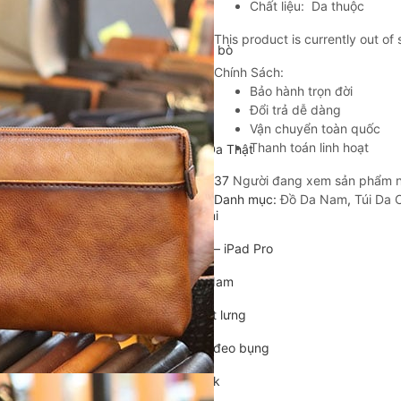
Chất liệu: Da thuộc
Cặp da cán bộ
This product is currently out of
Cặp xách nam da bò
Chính Sách:
Túi da nam
Bảo hành trọn đời
Đổi trả dễ dàng
Túi đeo chéo nam
Vận chuyển toàn quốc
Thanh toán linh hoạt
Túi Bao Tử Nam Da Thật
37
Người đang xem sản phẩm 
Túi đeo chéo mini
Danh mục:
Đồ Da Nam
,
Túi Da
Túi đựng iPad mini
Túi đựng iPad Air – iPad Pro
Túi Da Cầm Tay Nam
Túi đeo hông, thắt lưng
Túi da đeo ngực, đeo bụng
Túi đựng macbook