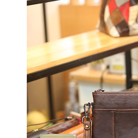
Balo đựng Laptop 15-16″ inch
Balo mini da thật
Balo du lịch
Balo da đeo chéo nam
Ví da nam
Ví Cầm Tay Nam
Ví Ngắn Nam
Ví đựng thẻ – Ví mini kẹp tiền
Ví da cá sấu
Túi Du Lịch, Túi Trống Da Thật
Túi Xách Da Nam
ĐỒ DA NỮ