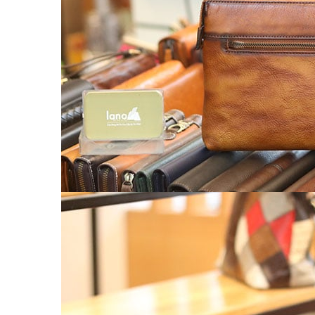
Chế tác đồ da
CLUTCH
KHUYẾN MÃI
ĐỒ DA CÁ SẤU
Ví da cá sấu
Ví Cầm Tay Clutch Da Cá Sấu
Túi Xách – Túi Đeo Chéo
Ví kẹp tiền
LIÊN HỆ