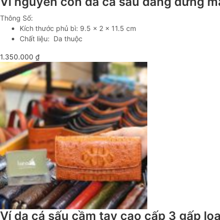
Ví nguyên con da cá sấu dáng đứng m
Thông Số:
Kích thước phủ bì: 9.5 x 2 x 11.5 cm
Chất liệu: Da thuộc
1.350.000
₫
Ví da cá sấu cầm tay cao cấp 3 gấp l