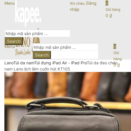
Menu
Đăng
0
Xin chào,
nhập
Giỏ hàng
0
₫
Search
Menu
0
Giỏ
Search
hàng
Lano
Túi da nam
Túi đựng iPad Air - iPad Pro
Túi da đeo chéo
0
₫
nam Lano lịch lãm cuốn hút KT105