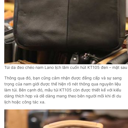
Túi da đeo chéo nam Lano lịch lãm cuốn hút KT105 đen – mặt sau
Thông qua đó, bạn cũng cảm nhận được đẳng cấp và sự sang
trọng của nam giới được thể hiện rõ nét thông qua nguyên liệu
làm túi. Bên cạnh đó, mẫu túi KT105 còn được thiết kế với kiểu
dáng thích hợp và dễ dàng mang theo bên người mỗi khi đi du
lịch hoặc công tác xa.