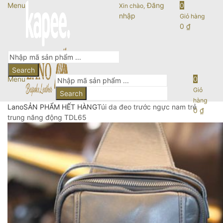
Menu
Đăng
0
Xin chào,
nhập
Giỏ hàng
0
₫
Search
Menu
0
Giỏ
Search
hàng
Lano
SẢN PHẨM HẾT HÀNG
Túi da đeo trước ngực nam trẻ
0
₫
trung năng động TDL65