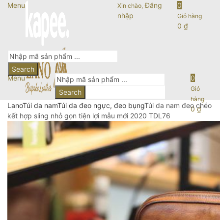
Menu
Đăng
0
Xin chào,
nhập
Giỏ hàng
0
₫
Search
Menu
0
Giỏ
Search
hàng
Lano
Túi da nam
Túi da đeo ngực, đeo bụng
Túi da nam đeo chéo
0
₫
kết hợp sling nhỏ gọn tiện lợi mẫu mới 2020 TDL76