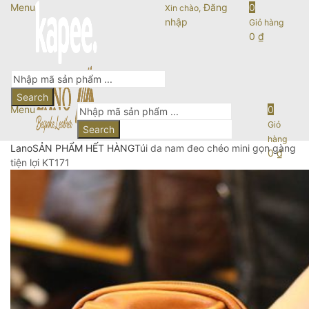
Menu
Đăng
0
Xin chào,
nhập
Giỏ hàng
0
₫
Search
Menu
0
Giỏ
Search
hàng
Lano
SẢN PHẨM HẾT HÀNG
Túi da nam đeo chéo mini gọn gàng
0
₫
tiện lợi KT171