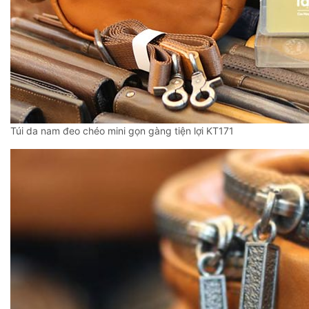
Túi da nam đeo chéo mini gọn gàng tiện lợi KT171