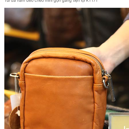
Túi da nam đeo chéo mini gọn gàng tiện lợi KT171