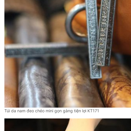
Túi da nam đeo chéo mini gọn gàng tiện lợi KT171