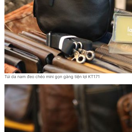
Túi da nam đeo chéo mini gọn gàng tiện lợi KT171