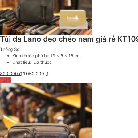
Túi da Lano đeo chéo nam giá rẻ KT10
Thông Số:
Kích thước phủ bì: 13 x 6 x 16 cm
Chất liệu: Da thuộc
800.000
₫
1.050.000
₫
- 21
%