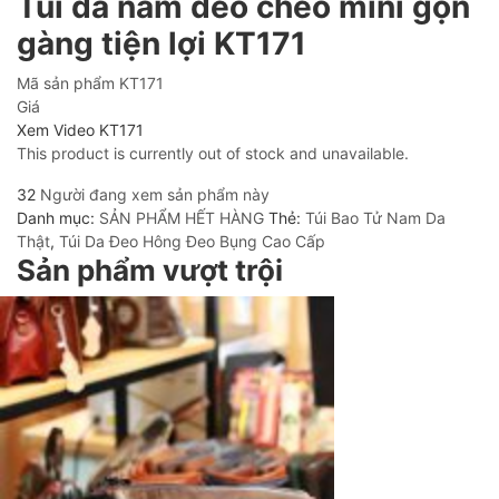
Túi da nam đeo chéo mini gọn
gàng tiện lợi KT171
Mã sản phẩm
KT171
Giá
Xem Video KT171
This product is currently out of stock and unavailable.
32
Người đang xem sản phẩm này
Danh mục:
SẢN PHẨM HẾT HÀNG
Thẻ:
Túi Bao Tử Nam Da
Thật
,
Túi Da Đeo Hông Đeo Bụng Cao Cấp
Sản phẩm vượt trội