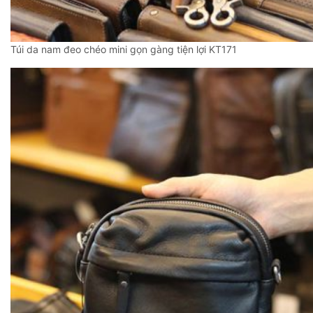
Túi da nam đeo chéo mini gọn gàng tiện lợi KT171