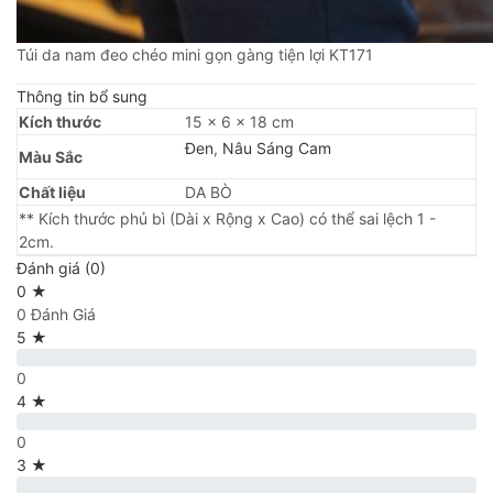
Túi da nam đeo chéo mini gọn gàng tiện lợi KT171
Thông tin bổ sung
Kích thước
15 × 6 × 18 cm
Đen
,
Nâu Sáng Cam
Màu Sắc
Chất liệu
DA BÒ
** Kích thước phủ bì (Dài x Rộng x Cao) có thể sai lệch 1 -
2cm.
Đánh giá (0)
0 ★
0 Đánh Giá
5 ★
0
4 ★
0
3 ★