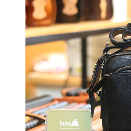
Balo đựng Laptop 15-16″ inch
Balo mini da thật
Balo du lịch
Balo da đeo chéo nam
Ví da nam
Ví Cầm Tay Nam
Ví Ngắn Nam
Ví đựng thẻ – Ví mini kẹp tiền
Ví da cá sấu
Túi Du Lịch, Túi Trống Da Thật
Túi Xách Da Nam
ĐỒ DA NỮ