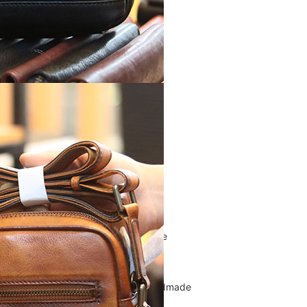
Túi Xách Da Nam
ĐỒ DA NỮ
Balo nữ da thật
Túi đeo chéo da nữ
Ví Clutch cầm tay nữ
Túi Xách Da Nữ
ĐỒ DA HANDMADE
Bóp Ví Da Handmade
Túi Da Clutch handmade
Túi da nữ handmade
Dây Thắt Lưng Da Handmade