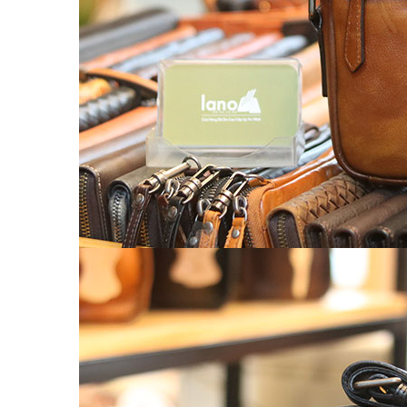
Chế tác đồ da
CLUTCH
KHUYẾN MÃI
ĐỒ DA CÁ SẤU
Ví da cá sấu
Ví Cầm Tay Clutch Da Cá Sấu
Túi Xách – Túi Đeo Chéo
Ví kẹp tiền
LIÊN HỆ