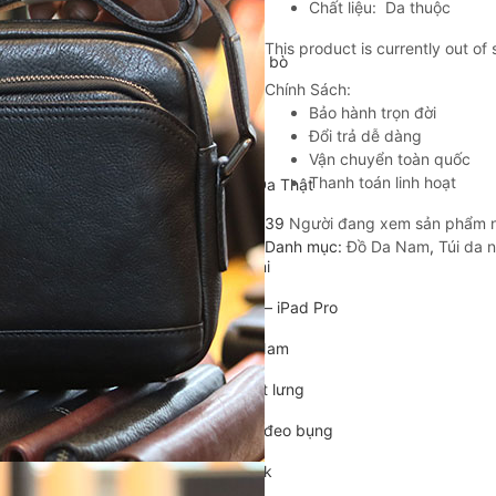
Chất liệu: Da thuộc
Cặp da cán bộ
This product is currently out of
Cặp xách nam da bò
Chính Sách:
Túi da nam
Bảo hành trọn đời
Đổi trả dễ dàng
Túi đeo chéo nam
Vận chuyển toàn quốc
Thanh toán linh hoạt
Túi Bao Tử Nam Da Thật
39
Người đang xem sản phẩm 
Túi đeo chéo mini
Danh mục:
Đồ Da Nam
,
Túi da 
Túi đựng iPad mini
Túi đựng iPad Air – iPad Pro
Túi Da Cầm Tay Nam
Túi đeo hông, thắt lưng
Túi da đeo ngực, đeo bụng
Túi đựng macbook