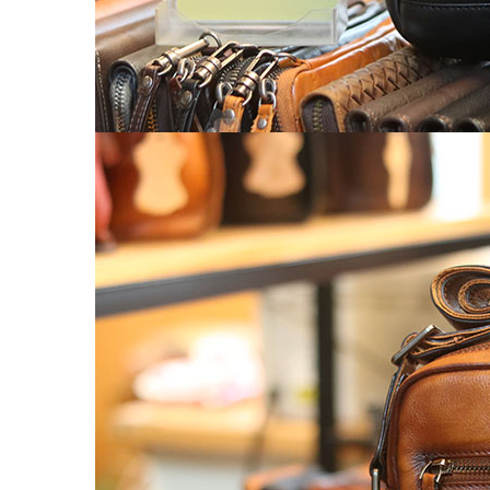
Balo nữ da thật
Túi đeo chéo da nữ
Ví Clutch cầm tay nữ
Túi Xách Da Nữ
ĐỒ DA HANDMADE
Bóp Ví Da Handmade
Túi Da Clutch handmade
Túi da nữ handmade
Dây Thắt Lưng Da Handmade
Cặp Da Handmade
Bao Da, Ốp Lưng Điện Thoại Handmade