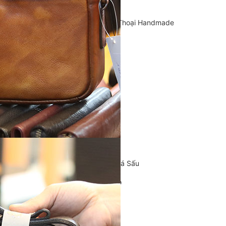
Cặp Da Handmade
Bao Da, Ốp Lưng Điện Thoại Handmade
Chế tác đồ da
CLUTCH
KHUYẾN MÃI
ĐỒ DA CÁ SẤU
Ví da cá sấu
Ví Cầm Tay Clutch Da Cá Sấu
Túi Xách – Túi Đeo Chéo
Ví kẹp tiền
LIÊN HỆ