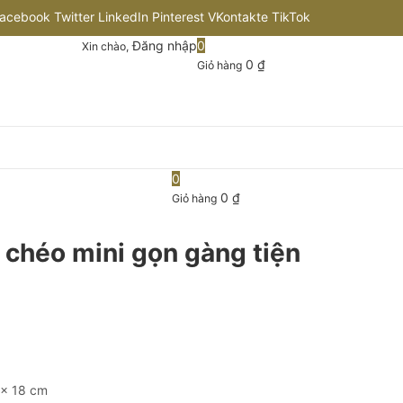
acebook
Twitter
LinkedIn
Pinterest
VKontakte
TikTok
Đăng nhập
0
Xin chào,
nstagram
Flickr
Youtube
Github
0
₫
Giỏ hàng
0
0
₫
Giỏ hàng
 chéo mini gọn gàng tiện
 x 18 cm