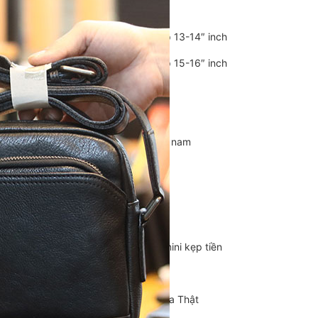
Balo Da Nam
Balo đựng Laptop 13-14″ inch
Balo đựng Laptop 15-16″ inch
Balo mini da thật
Balo du lịch
Balo da đeo chéo nam
Ví da nam
Ví Cầm Tay Nam
Ví Ngắn Nam
Ví đựng thẻ – Ví mini kẹp tiền
Ví da cá sấu
Túi Du Lịch, Túi Trống Da Thật