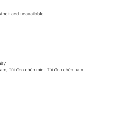
 stock and unavailable.
này
nam
,
Túi đeo chéo mini
,
Túi đeo chéo nam