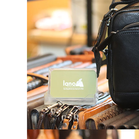
Túi da nam
Túi đeo chéo nam
Túi Bao Tử Nam Da Thật
Túi đeo chéo mini
Túi đựng iPad mini
Túi đựng iPad Air – iPad Pro
Túi Da Cầm Tay Nam
Túi đeo hông, thắt lưng
Túi da đeo ngực, đeo bụng
Túi đựng macbook
Balo Da Nam
Balo đựng Laptop 13-14″ inch