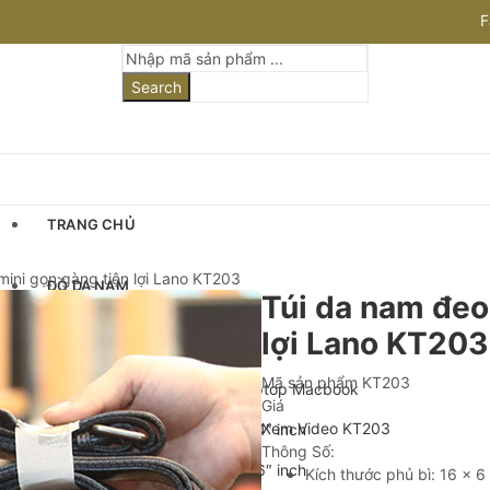
F
I
Search
TRANG CHỦ
mini gọn gàng tiện lợi Lano KT203
ĐỒ DA NAM
Túi da nam đeo
lợi Lano KT203
Cặp Da Nam
Mã sản phẩm
KT203
Cặp Da Đựng Laptop Macbook
Giá
Xem Video KT203
Cặp Laptop 13-14″ inch
Thông Số:
Cặp Laptop 15-16″ inch
Kích thước phủ bì: 16 x 6