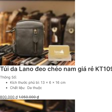
Túi da Lano đeo chéo nam giá rẻ KT10
Thông Số:
Kích thước phủ bì: 13 x 6 x 16 cm
Chất liệu: Da thuộc
800.000
₫
1.050.000
₫