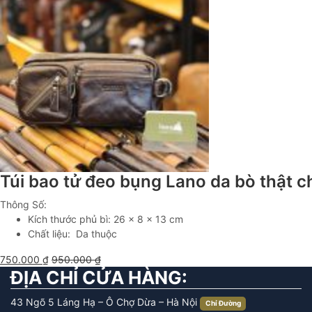
Túi bao tử đeo bụng Lano da bò thật 
Thông Số:
Kích thước phủ bì: 26 x 8 x 13 cm
Chất liệu: Da thuộc
750.000
₫
950.000
₫
ĐỊA CHỈ CỬA HÀNG:
43 Ngõ 5 Láng Hạ – Ô Chợ Dừa – Hà Nội
Chỉ Đường