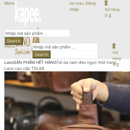
Menu
Đăng
0
Xin chào,
nhập
Giỏ hàng
0
₫
Search
Menu
0
Giỏ
Search
hàng
Lano
SẢN PHẨM HẾT HÀNG
Túi da nam đeo ngực thời trang
0
₫
Lano cao cấp TDL68