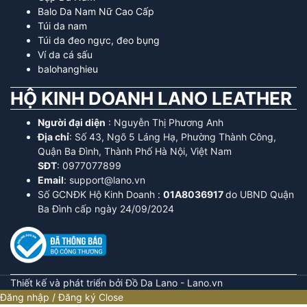
Balo Da Nam Nữ Cao Cấp
Túi da nam
Túi da đeo ngực, đeo bụng
Ví da cá sấu
balohanghieu
HỘ KINH DOANH LANO LEATHER
Người đại diện
: Nguyễn Thị Phương Anh
Địa chỉ
: Số 43, Ngõ 5 Láng Hạ, Phường Thành Công,
Quận Ba Đình, Thành Phố Hà Nội, Việt Nam
SĐT
: 0977077899
Email
: support@lano.vn
Số GCNĐK Hộ Kinh Doanh :
01A8036917
do UBND Quận
Ba Đình cấp ngày 24/09/2024
Thiết kế và phát triển bởi Đồ Da Lano - Lano.vn
Đăng nhập / Đăng ký
Close