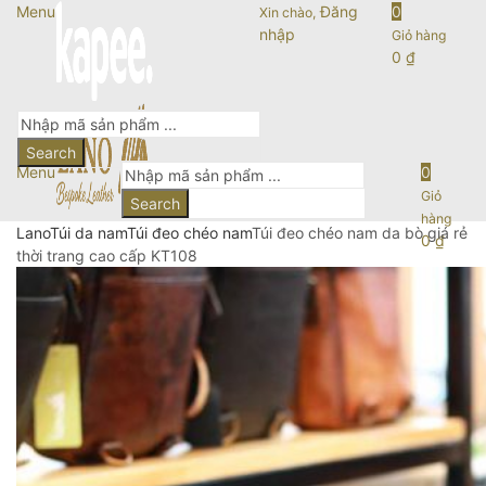
Menu
Đăng
0
Xin chào,
nhập
Giỏ hàng
0
₫
Search
Menu
0
Giỏ
Search
hàng
Lano
Túi da nam
Túi đeo chéo nam
Túi đeo chéo nam da bò giá rẻ
0
₫
thời trang cao cấp KT108