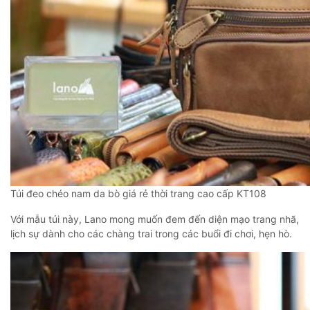
Túi đeo chéo nam da bò giá rẻ thời trang cao cấp KT108
Với mẫu túi này, Lano mong muốn đem đến diện mạo trang nhã,
lịch sự dành cho các chàng trai trong các buổi đi chơi, hẹn hò.