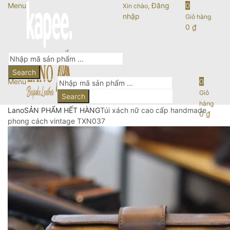
Menu
Đăng
0
Xin chào,
nhập
Giỏ hàng
0
₫
Search
Menu
0
Giỏ
Search
hàng
Lano
SẢN PHẨM HẾT HÀNG
Túi xách nữ cao cấp handmade
0
₫
phong cách vintage TXN037