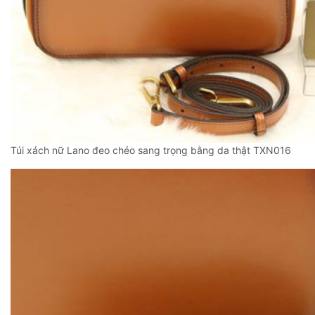
Túi xách nữ Lano đeo chéo sang trọng bằng da thật TXN016