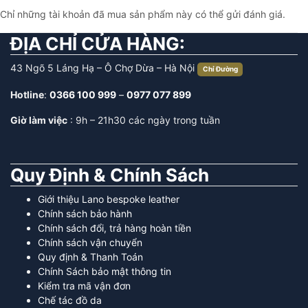
Chỉ những tài khoản đã mua sản phẩm này có thể gửi đánh giá.
ĐỊA CHỈ CỬA HÀNG:
43 Ngõ 5 Láng Hạ – Ô Chợ Dừa – Hà Nội
Chỉ Đường
Hotline
:
0366 100 999
–
0977 077 899
Giờ làm việc
: 9h – 21h30 các ngày trong tuần
Quy Định & Chính Sách
Giới thiệu Lano bespoke leather
Chính sách bảo hành
Chính sách đổi, trả hàng hoàn tiền
Chính sách vận chuyển
Quy định & Thanh Toán
Chính Sách bảo mật thông tin
Kiểm tra mã vận đơn
Chế tác đồ da