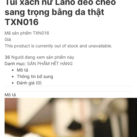
Túi xách nữ Lano đeo chéo
sang trọng bằng da thật
TXN016
Mã sản phẩm
TXN016
Giá
This product is currently out of stock and unavailable.
36
Người đang xem sản phẩm này
Danh mục:
SẢN PHẨM HẾT HÀNG
Mô tả
Thông tin bổ sung
Đánh giá (0)
Mô tả