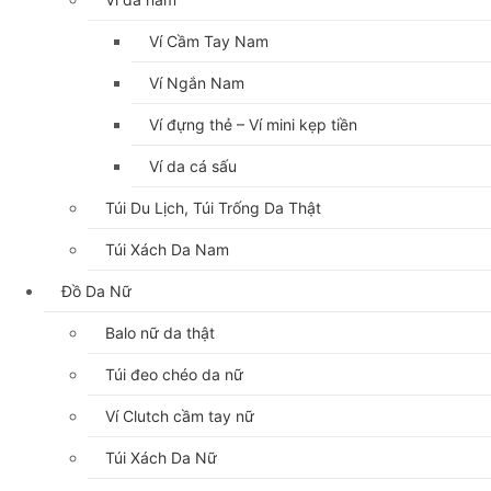
Ví Cầm Tay Nam
Ví Ngắn Nam
Ví đựng thẻ – Ví mini kẹp tiền
Ví da cá sấu
Túi Du Lịch, Túi Trống Da Thật
Túi Xách Da Nam
Đồ Da Nữ
Balo nữ da thật
Túi đeo chéo da nữ
Ví Clutch cầm tay nữ
Túi Xách Da Nữ