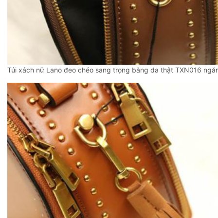
Túi xách nữ Lano đeo chéo sang trọng bằng da thật TXN016 ngăn