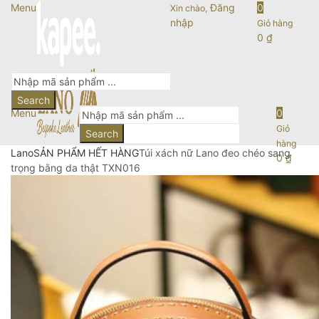
Menu
Đăng
0
Xin chào,
nhập
Giỏ hàng
0
₫
Search
Menu
0
Giỏ
Search
hàng
Lano
SẢN PHẨM HẾT HÀNG
Túi xách nữ Lano đeo chéo sang
0
₫
trọng bằng da thật TXN016