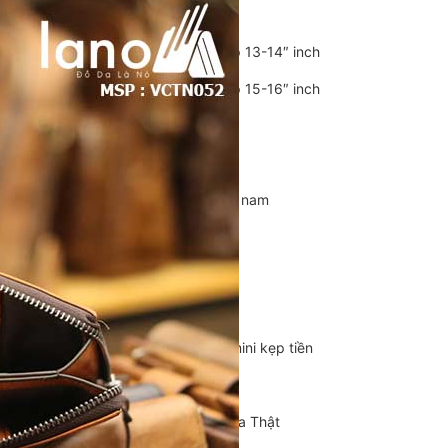
Balo Da Nam
Balo đựng Laptop 13-14″ inch
Balo đựng Laptop 15-16″ inch
Balo mini da thật
Balo du lịch
Balo da đeo chéo nam
Ví da nam
Ví Cầm Tay Nam
Ví Ngắn Nam
Ví đựng thẻ – Ví mini kẹp tiền
Ví da cá sấu
Túi Du Lịch, Túi Trống Da Thật