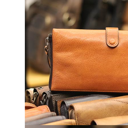
Túi da nam
Túi đeo chéo nam
Túi Bao Tử Nam Da Thật
Túi đeo chéo mini
Túi đựng iPad mini
Túi đựng iPad Air – iPad Pro
Túi Da Cầm Tay Nam
Túi đeo hông, thắt lưng
Túi da đeo ngực, đeo bụng
Túi đựng macbook
Balo Da Nam
Balo đựng Laptop 13-14″ inch