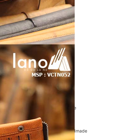
Túi Xách Da Nam
ĐỒ DA NỮ
Balo nữ da thật
Túi đeo chéo da nữ
Ví Clutch cầm tay nữ
Túi Xách Da Nữ
ĐỒ DA HANDMADE
Bóp Ví Da Handmade
Túi Da Clutch handmade
Túi da nữ handmade
Dây Thắt Lưng Da Handmade