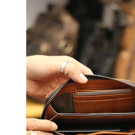
Balo đựng Laptop 15-16″ inch
Balo mini da thật
Balo du lịch
Balo da đeo chéo nam
Ví da nam
Ví Cầm Tay Nam
Ví Ngắn Nam
Ví đựng thẻ – Ví mini kẹp tiền
Ví da cá sấu
Túi Du Lịch, Túi Trống Da Thật
Túi Xách Da Nam
ĐỒ DA NỮ