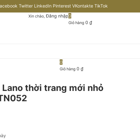
acebook
Twitter
LinkedIn
Pinterest
VKontakte
TikTok
Đăng nhập
0
Xin chào,
nstagram
Flickr
Youtube
Github
0
₫
Giỏ hàng
0
0
₫
Giỏ hàng
 Lano thời trang mới nhỏ
CTN052
này