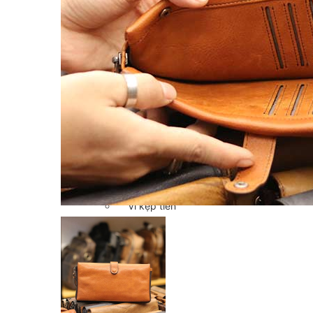
Chế tác đồ da
CLUTCH
KHUYẾN MÃI
ĐỒ DA CÁ SẤU
Ví da cá sấu
Ví Cầm Tay Clutch Da Cá Sấu
Túi Xách – Túi Đeo Chéo
Ví kẹp tiền
LIÊN HỆ