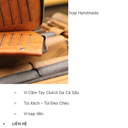
Cặp Da Handmade
Bao Da, Ốp Lưng Điện Thoại Handmade
Chế tác đồ da
CLUTCH
KHUYẾN MÃI
ĐỒ DA CÁ SẤU
Ví da cá sấu
Ví Cầm Tay Clutch Da Cá Sấu
Túi Xách – Túi Đeo Chéo
Ví kẹp tiền
LIÊN HỆ