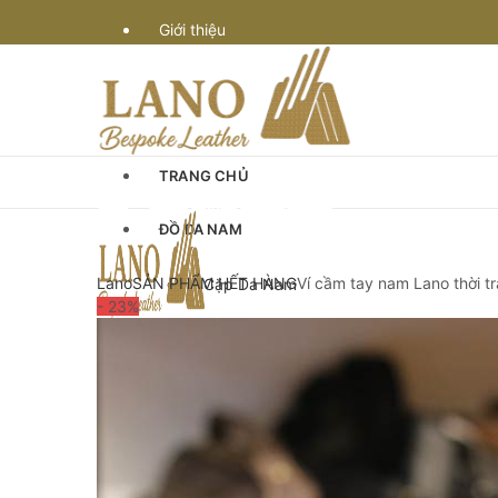
Giới thiệu
Vận chuyển
Bảo hành
TRANG CHỦ
Quy định & thanh toán
ĐỒ DA NAM
Góc Tư Vấn
Lano
SẢN PHẨM HẾT HÀNG
Ví cầm tay nam Lano thời t
Cặp Da Nam
- 23
%
Cặp Da Đựng Laptop Macbook
Chế tác đồ da
Cặp Laptop 13-14″ inch
Cặp Laptop 15-16″ inch
Cặp da cán bộ
Cặp xách nam da bò