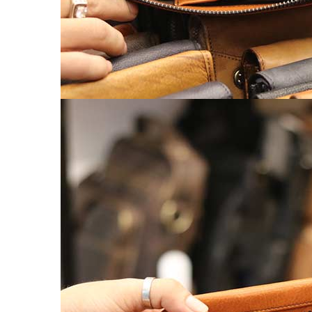
Balo nữ da thật
Túi đeo chéo da nữ
Ví Clutch cầm tay nữ
Túi Xách Da Nữ
ĐỒ DA HANDMADE
Bóp Ví Da Handmade
Túi Da Clutch handmade
Túi da nữ handmade
Dây Thắt Lưng Da Handmade
Cặp Da Handmade
Bao Da, Ốp Lưng Điện Thoại Handmade