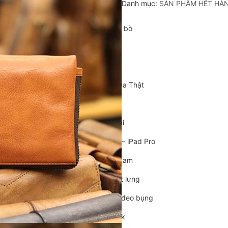
Danh mục:
SẢN PHẨM HẾT HÀ
Cặp da cán bộ
Cặp xách nam da bò
Túi da nam
Túi đeo chéo nam
Túi Bao Tử Nam Da Thật
Túi đeo chéo mini
Túi đựng iPad mini
Túi đựng iPad Air – iPad Pro
Túi Da Cầm Tay Nam
Túi đeo hông, thắt lưng
Túi da đeo ngực, đeo bụng
Túi đựng macbook