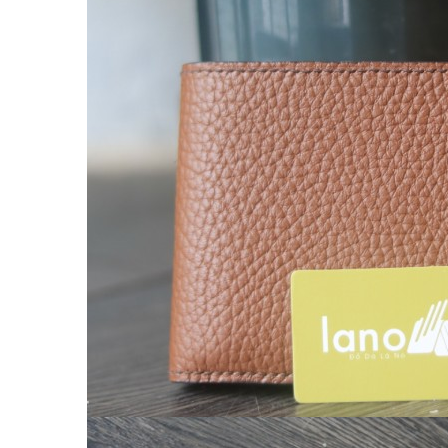
Túi da nam
Túi đeo chéo nam
Túi Bao Tử Nam Da Thật
Túi đeo chéo mini
Túi đựng iPad mini
Túi đựng iPad Air – iPad Pro
Túi Da Cầm Tay Nam
Túi đeo hông, thắt lưng
Túi da đeo ngực, đeo bụng
Túi đựng macbook
Balo Da Nam
Balo đựng Laptop 13-14″ inch