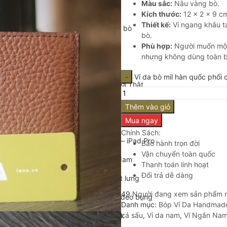
Màu sắc:
Nâu vàng bò.
Cặp da cán bộ
Kích thước:
12 × 2 × 9 c
Thiết kế:
Ví ngang khâu ta
Cặp xách nam da bò
bò.
Phù hợp:
Người muốn một 
Túi da nam
nhưng không dùng toàn b
Túi đeo chéo nam
Ví da bò mil hàn quốc phố
Túi Bao Tử Nam Da Thật
Túi đeo chéo mini
Thêm vào giỏ
Mua ngay
Túi đựng iPad mini
Chính Sách:
Túi đựng iPad Air – iPad Pro
Bảo hành trọn đời
Vận chuyển toàn quốc
Túi Da Cầm Tay Nam
Thanh toán linh hoạt
Đổi trả dễ dàng
Túi đeo hông, thắt lưng
49
Người đang xem sản phẩm 
Túi da đeo ngực, đeo bụng
Danh mục:
Bóp Ví Da Handmad
cá sấu
,
Ví da nam
,
Ví Ngắn Na
Túi đựng macbook