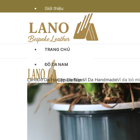
Giới thiệu
Vận chuyển
Bảo hành
TRANG CHỦ
Quy định & thanh toán
ĐỒ DA NAM
Góc Tư Vấn
Lano
Đồ Da Handmade
Bóp Ví Da Handmade
Ví da bò m
Cặp Da Nam
Cặp Da Đựng Laptop Macbook
Chế tác đồ da
Cặp Laptop 13-14″ inch
Cặp Laptop 15-16″ inch
Cặp da cán bộ
Cặp xách nam da bò