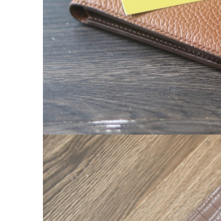
Chế tác đồ da
CLUTCH
KHUYẾN MÃI
ĐỒ DA CÁ SẤU
Ví da cá sấu
Ví Cầm Tay Clutch Da Cá Sấu
Túi Xách – Túi Đeo Chéo
Ví kẹp tiền
LIÊN HỆ