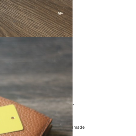
Túi Xách Da Nam
ĐỒ DA NỮ
Balo nữ da thật
Túi đeo chéo da nữ
Ví Clutch cầm tay nữ
Túi Xách Da Nữ
ĐỒ DA HANDMADE
Bóp Ví Da Handmade
Túi Da Clutch handmade
Túi da nữ handmade
Dây Thắt Lưng Da Handmade