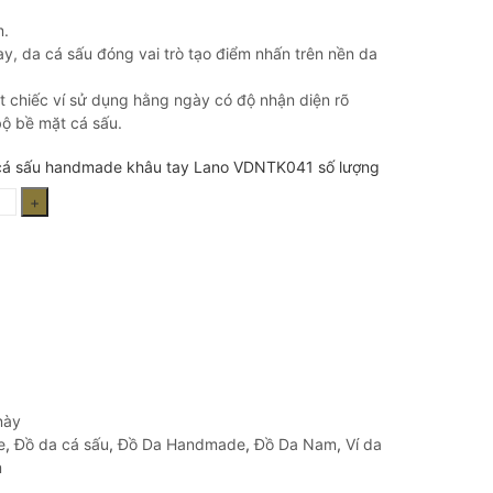
m.
y, da cá sấu đóng vai trò tạo điểm nhấn trên nền da
chiếc ví sử dụng hằng ngày có độ nhận diện rõ
ộ bề mặt cá sấu.
i cá sấu handmade khâu tay Lano VDNTK041 số lượng
này
e
,
Đồ da cá sấu
,
Đồ Da Handmade
,
Đồ Da Nam
,
Ví da
m