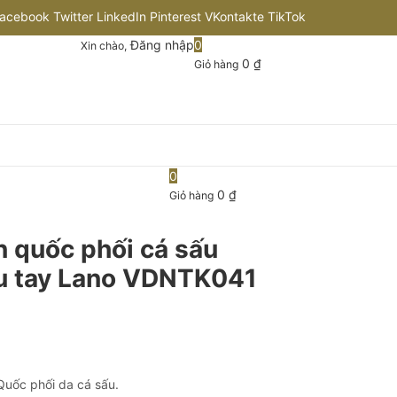
acebook
Twitter
LinkedIn
Pinterest
VKontakte
TikTok
Đăng nhập
0
Xin chào,
nstagram
Flickr
Youtube
Github
0
₫
Giỏ hàng
0
0
₫
Giỏ hàng
n quốc phối cá sấu
u tay Lano VDNTK041
Quốc phối da cá sấu.