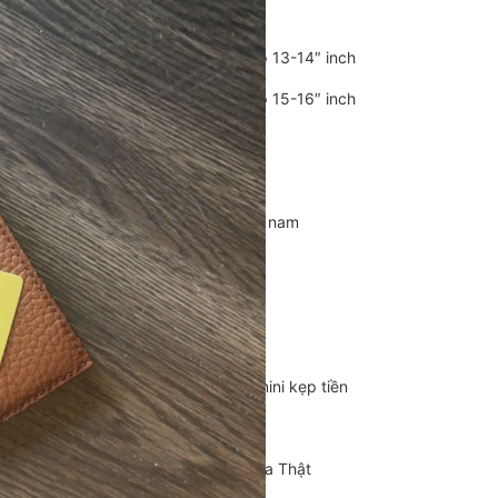
Balo Da Nam
Balo đựng Laptop 13-14″ inch
Balo đựng Laptop 15-16″ inch
Balo mini da thật
Balo du lịch
Balo da đeo chéo nam
Ví da nam
Ví Cầm Tay Nam
Ví Ngắn Nam
Ví đựng thẻ – Ví mini kẹp tiền
Ví da cá sấu
Túi Du Lịch, Túi Trống Da Thật