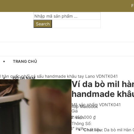
F
I
Search
TRANG CHỦ
il hàn quốc phối cá sấu handmade khâu tay Lano VDNTK041
ĐỒ DA NAM
Ví da bò mil hà
handmade khâ
Cặp Da Nam
Mã sản phẩm
VDNTK041
Cặp Da Đựng Laptop Macbook
Giá
1.450.000
₫
Cặp Laptop 13-14″ inch
Thông Số:
Cặp Laptop 15-16″ inch
Chất liệu:
Da bò mil Hàn 