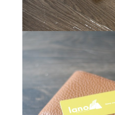
Balo nữ da thật
Túi đeo chéo da nữ
Ví Clutch cầm tay nữ
Túi Xách Da Nữ
ĐỒ DA HANDMADE
Bóp Ví Da Handmade
Túi Da Clutch handmade
Túi da nữ handmade
Dây Thắt Lưng Da Handmade
Cặp Da Handmade
Bao Da, Ốp Lưng Điện Thoại Handmade