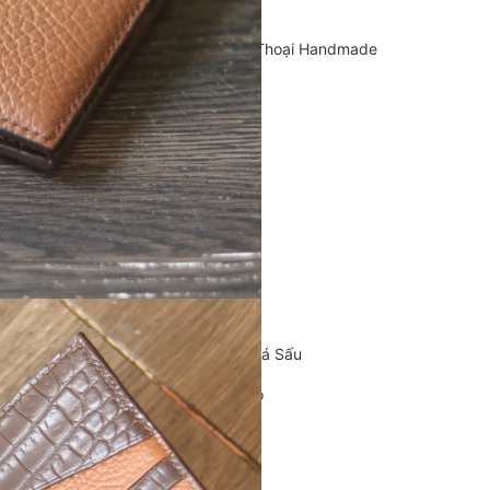
Cặp Da Handmade
Bao Da, Ốp Lưng Điện Thoại Handmade
Chế tác đồ da
CLUTCH
KHUYẾN MÃI
ĐỒ DA CÁ SẤU
Ví da cá sấu
Ví Cầm Tay Clutch Da Cá Sấu
Túi Xách – Túi Đeo Chéo
Ví kẹp tiền
LIÊN HỆ