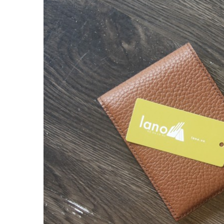
Balo đựng Laptop 15-16″ inch
Balo mini da thật
Balo du lịch
Balo da đeo chéo nam
Ví da nam
Ví Cầm Tay Nam
Ví Ngắn Nam
Ví đựng thẻ – Ví mini kẹp tiền
Ví da cá sấu
Túi Du Lịch, Túi Trống Da Thật
Túi Xách Da Nam
ĐỒ DA NỮ