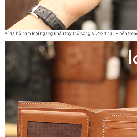
Ví da bò nam loại ngang khâu tay thủ công VDN24 nâu – bên tron