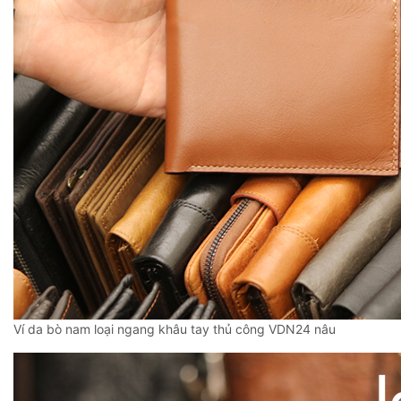
Ví da bò nam loại ngang khâu tay thủ công VDN24 nâu