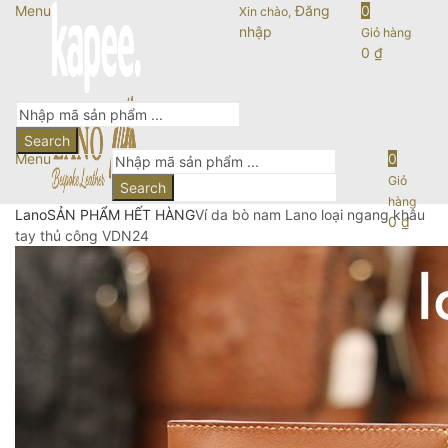
Menu
Đăng
0
Xin chào,
nhập
Giỏ hàng
0
₫
Search
Menu
0
Giỏ
Search
hàng
Lano
SẢN PHẨM HẾT HÀNG
Ví da bò nam Lano loại ngang khâu
0
₫
tay thủ công VDN24