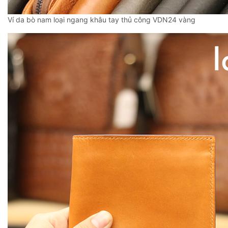
Ví da bò nam loại ngang khâu tay thủ công VDN24 vàng