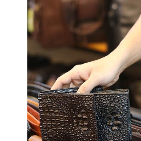
Balo đựng Laptop 15-16″ inch
Balo mini da thật
Balo du lịch
Balo da đeo chéo nam
Ví da nam
Ví Cầm Tay Nam
Ví Ngắn Nam
Ví đựng thẻ – Ví mini kẹp tiền
Ví da cá sấu
Túi Du Lịch, Túi Trống Da Thật
Túi Xách Da Nam
ĐỒ DA NỮ