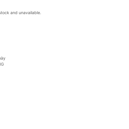
 stock and unavailable.
này
NG