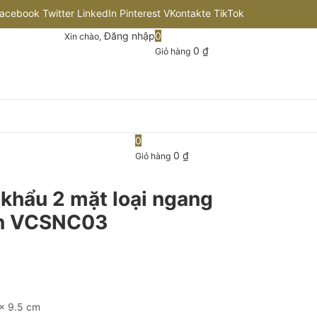
acebook
Twitter
LinkedIn
Pinterest
VKontakte
TikTok
Đăng nhập
0
Xin chào,
nstagram
Flickr
Youtube
Github
0
₫
Giỏ hàng
0
0
₫
Giỏ hàng
 khẩu 2 mặt loại ngang
on VCSNC03
 x 9.5 cm