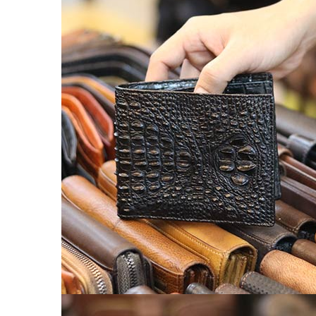
Túi da nam
Túi đeo chéo nam
Túi Bao Tử Nam Da Thật
Túi đeo chéo mini
Túi đựng iPad mini
Túi đựng iPad Air – iPad Pro
Túi Da Cầm Tay Nam
Túi đeo hông, thắt lưng
Túi da đeo ngực, đeo bụng
Túi đựng macbook
Balo Da Nam
Balo đựng Laptop 13-14″ inch