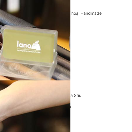
Cặp Da Handmade
Bao Da, Ốp Lưng Điện Thoại Handmade
Chế tác đồ da
CLUTCH
KHUYẾN MÃI
ĐỒ DA CÁ SẤU
Ví da cá sấu
Ví Cầm Tay Clutch Da Cá Sấu
Túi Xách – Túi Đeo Chéo
Ví kẹp tiền
LIÊN HỆ