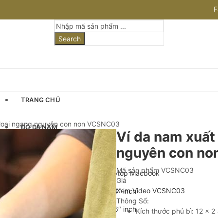
F
I
Search
TRANG CHỦ
 loại ngang nguyên con non VCSNC03
ĐỒ DA NAM
Ví da nam xuất
nguyên con n
Cặp Da Nam
Mã sản phẩm
VCSNC03
Cặp Da Đựng Laptop Macbook
Giá
Xem Video VCSNC03
Cặp Laptop 13-14″ inch
Thông Số:
Cặp Laptop 15-16″ inch
Kích thước phủ bì: 12 x 2