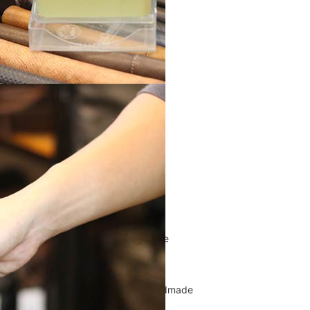
Túi Xách Da Nam
ĐỒ DA NỮ
Balo nữ da thật
Túi đeo chéo da nữ
Ví Clutch cầm tay nữ
Túi Xách Da Nữ
ĐỒ DA HANDMADE
Bóp Ví Da Handmade
Túi Da Clutch handmade
Túi da nữ handmade
Dây Thắt Lưng Da Handmade