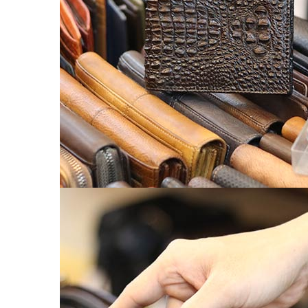
Chế tác đồ da
CLUTCH
KHUYẾN MÃI
ĐỒ DA CÁ SẤU
Ví da cá sấu
Ví Cầm Tay Clutch Da Cá Sấu
Túi Xách – Túi Đeo Chéo
Ví kẹp tiền
LIÊN HỆ