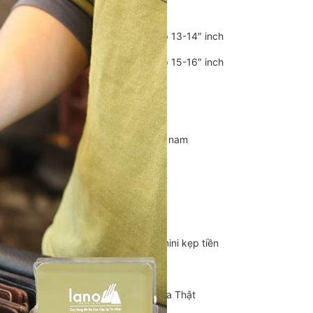
Balo Da Nam
Balo đựng Laptop 13-14″ inch
Balo đựng Laptop 15-16″ inch
Balo mini da thật
Balo du lịch
Balo da đeo chéo nam
Ví da nam
Ví Cầm Tay Nam
Ví Ngắn Nam
Ví đựng thẻ – Ví mini kẹp tiền
Ví da cá sấu
Túi Du Lịch, Túi Trống Da Thật