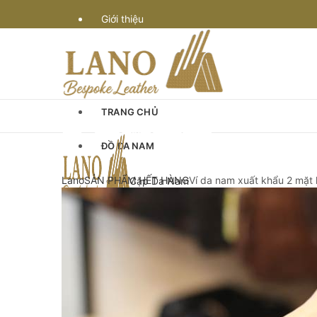
Giới thiệu
Vận chuyển
Bảo hành
TRANG CHỦ
Quy định & thanh toán
ĐỒ DA NAM
Góc Tư Vấn
Lano
SẢN PHẨM HẾT HÀNG
Ví da nam xuất khẩu 2 mặt
Cặp Da Nam
Cặp Da Đựng Laptop Macbook
Chế tác đồ da
Cặp Laptop 13-14″ inch
Cặp Laptop 15-16″ inch
Cặp da cán bộ
Cặp xách nam da bò