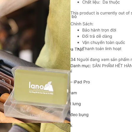
Chất liệu: Da thuộc
Cặp da cán bộ
This product is currently out of
Cặp xách nam da bò
Chính Sách:
Túi da nam
Bảo hành trọn đời
Đổi trả dễ dàng
Túi đeo chéo nam
Vận chuyển toàn quốc
Thanh toán linh hoạt
Túi Bao Tử Nam Da Thật
34
Người đang xem sản phẩm 
Túi đeo chéo mini
Danh mục:
SẢN PHẨM HẾT HÀ
Túi đựng iPad mini
Túi đựng iPad Air – iPad Pro
Túi Da Cầm Tay Nam
Túi đeo hông, thắt lưng
Túi da đeo ngực, đeo bụng
Túi đựng macbook