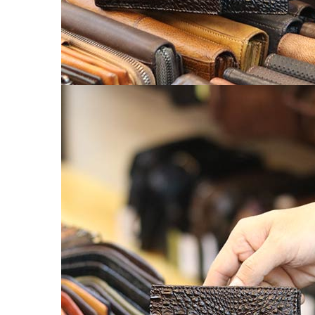
Balo nữ da thật
Túi đeo chéo da nữ
Ví Clutch cầm tay nữ
Túi Xách Da Nữ
ĐỒ DA HANDMADE
Bóp Ví Da Handmade
Túi Da Clutch handmade
Túi da nữ handmade
Dây Thắt Lưng Da Handmade
Cặp Da Handmade
Bao Da, Ốp Lưng Điện Thoại Handmade