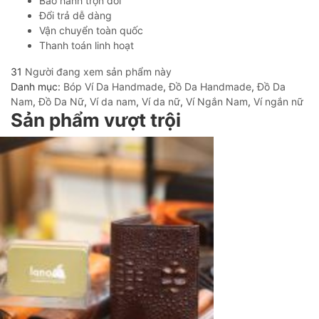
Bảo hành trọn đời
Đổi trả dễ dàng
Vận chuyển toàn quốc
Thanh toán linh hoạt
31
Người đang xem sản phẩm này
Danh mục:
Bóp Ví Da Handmade
,
Đồ Da Handmade
,
Đồ Da
Nam
,
Đồ Da Nữ
,
Ví da nam
,
Ví da nữ
,
Ví Ngắn Nam
,
Ví ngắn nữ
Sản phẩm vượt trội