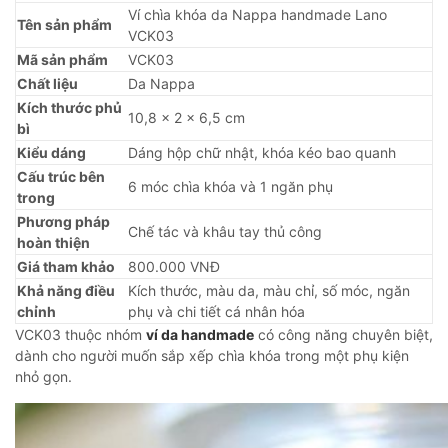
Ví chìa khóa da Nappa handmade Lano
Tên sản phẩm
VCK03
Mã sản phẩm
VCK03
Chất liệu
Da Nappa
Kích thước phủ
10,8 × 2 × 6,5 cm
bì
Kiểu dáng
Dáng hộp chữ nhật, khóa kéo bao quanh
Cấu trúc bên
6 móc chìa khóa và 1 ngăn phụ
trong
Phương pháp
Chế tác và khâu tay thủ công
hoàn thiện
Giá tham khảo
800.000 VNĐ
Khả năng điều
Kích thước, màu da, màu chỉ, số móc, ngăn
chỉnh
phụ và chi tiết cá nhân hóa
VCK03 thuộc nhóm
ví da handmade
có công năng chuyên biệt,
dành cho người muốn sắp xếp chìa khóa trong một phụ kiện
nhỏ gọn.