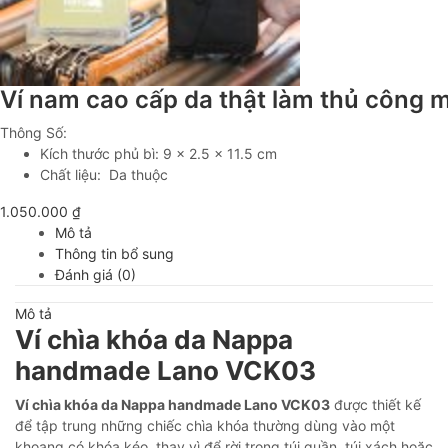
Ví nam cao cấp da thật làm thủ công
Thông Số:
Kích thước phủ bì: 9 x 2.5 x 11.5 cm
Chất liệu: Da thuộc
1.050.000
₫
Mô tả
Thông tin bổ sung
Đánh giá (0)
Mô tả
Ví chìa khóa da Nappa
handmade Lano VCK03
Ví chìa khóa da Nappa handmade Lano VCK03
được thiết kế
để tập trung những chiếc chìa khóa thường dùng vào một
khoang có khóa kéo, thay vì để rời trong túi quần, túi xách hoặc