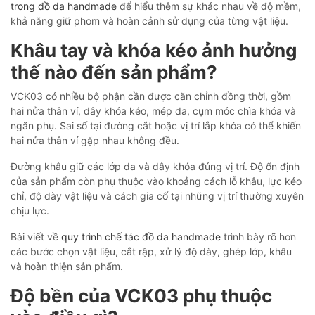
trong đồ da handmade
để hiểu thêm sự khác nhau về độ mềm,
khả năng giữ phom và hoàn cảnh sử dụng của từng vật liệu.
Khâu tay và khóa kéo ảnh hưởng
thế nào đến sản phẩm?
VCK03 có nhiều bộ phận cần được căn chỉnh đồng thời, gồm
hai nửa thân ví, dây khóa kéo, mép da, cụm móc chìa khóa và
ngăn phụ. Sai số tại đường cắt hoặc vị trí lắp khóa có thể khiến
hai nửa thân ví gặp nhau không đều.
Đường khâu giữ các lớp da và dây khóa đúng vị trí. Độ ổn định
của sản phẩm còn phụ thuộc vào khoảng cách lỗ khâu, lực kéo
chỉ, độ dày vật liệu và cách gia cố tại những vị trí thường xuyên
chịu lực.
Bài viết về
quy trình chế tác đồ da handmade
trình bày rõ hơn
các bước chọn vật liệu, cắt rập, xử lý độ dày, ghép lớp, khâu
và hoàn thiện sản phẩm.
Độ bền của VCK03 phụ thuộc