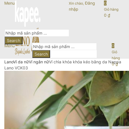
Menu
Đăng
0
Xin chào,
nhập
Giỏ hàng
0
₫
Search
Menu
0
Giỏ
Search
hàng
Lano
Ví da nữ
Ví ngắn nữ
Ví chìa khóa khóa kéo bằng da Nappa
0
₫
Lano VCK03