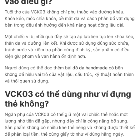
vào điều gì?
Tuổi thọ của VCK03 không chỉ phụ thuộc vào đường khâu.
Khóa kéo, móc chìa khóa, bề mặt da và cách phân bổ vật dụng
bên trong đều ảnh hưởng đến khả năng hoạt động lâu dài.
Một chiếc ví bị nhồi quá đầy sẽ tạo áp lực liên tục lên khóa kéo,
thân da và đường liên kết. Khi được sử dụng đúng sức chứa,
tránh nước và kiểm tra phần cứng định kỳ, sản phẩm có điều
kiện giữ phom và vận hành ổn định hơn.
Người dùng có thể đọc thêm bài
đồ da handmade có bền
không
để hiểu vai trò của vật liệu, cấu trúc, kỹ thuật hoàn thiện
và thói quen sử dụng.
VCK03 có thể dùng như ví đựng
thẻ không?
Ngăn phụ của VCK03 có thể giữ một vài chiếc thẻ hoặc một
lượng nhỏ tiền đã gấp, nhưng đây chỉ là công năng bổ sung.
Sản phẩm không có nhiều khe thẻ riêng và không được thiết kế
để phân loại tiền, thẻ cùng giấy tờ như ví dùng hằng ngày.