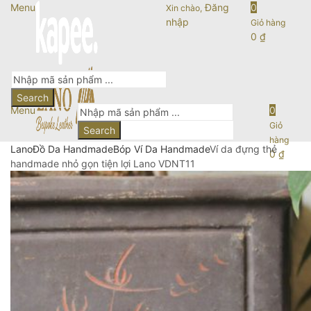
Menu
Đăng
0
Xin chào,
nhập
Giỏ hàng
0
₫
Search
Menu
0
Giỏ
Search
hàng
Lano
Đồ Da Handmade
Bóp Ví Da Handmade
Ví da đựng thẻ
0
₫
handmade nhỏ gọn tiện lợi Lano VDNT11