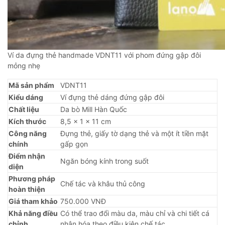
Ví da đựng thẻ handmade VDNT11 với phom đứng gập đôi
mỏng nhẹ
Mã sản phẩm
VDNT11
Kiểu dáng
Ví đựng thẻ dáng đứng gập đôi
Chất liệu
Da bò Mill Hàn Quốc
Kích thước
8,5 × 1 × 11 cm
Công năng
Đựng thẻ, giấy tờ dạng thẻ và một ít tiền mặt
chính
gấp gọn
Điểm nhận
Ngăn bóng kính trong suốt
diện
Phương pháp
Chế tác và khâu thủ công
hoàn thiện
Giá tham khảo
750.000 VNĐ
Khả năng điều
Có thể trao đổi màu da, màu chỉ và chi tiết cá
chỉnh
nhân hóa theo điều kiện chế tác