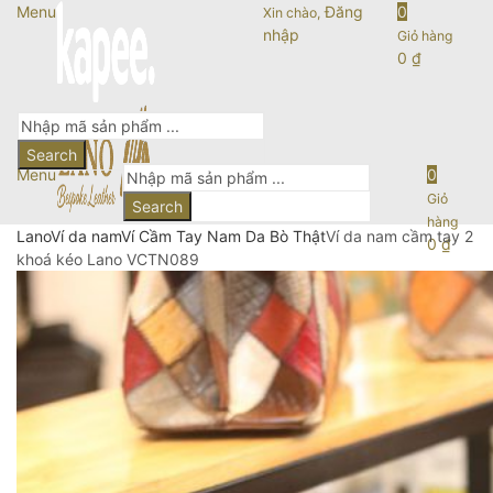
Menu
Đăng
0
Xin chào,
nhập
Giỏ hàng
0
₫
Search
Menu
0
Giỏ
Search
hàng
Lano
Ví da nam
Ví Cầm Tay Nam Da Bò Thật
Ví da nam cầm tay 2
0
₫
khoá kéo Lano VCTN089