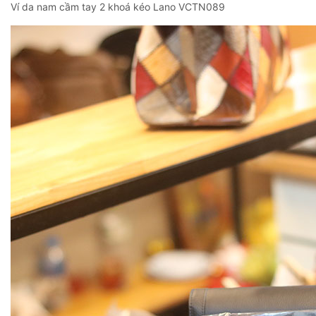
Ví da nam cầm tay 2 khoá kéo Lano VCTN089