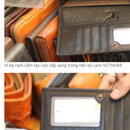
Ví da nam cầm tay cao cấp sang trọng tiện lợi Lano VCTN086