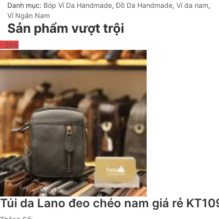
Danh mục:
Bóp Ví Da Handmade
,
Đồ Da Handmade
,
Ví da nam
,
Ví Ngắn Nam
Sản phẩm vượt trội
- 24
%
Túi da Lano đeo chéo nam giá rẻ KT10