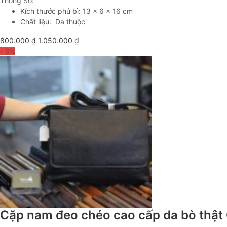
Thông Số:
Kích thước phủ bì: 13 x 6 x 16 cm
Chất liệu: Da thuộc
800.000
₫
1.050.000
₫
- 6
%
Cặp nam đeo chéo cao cấp da bò thậ