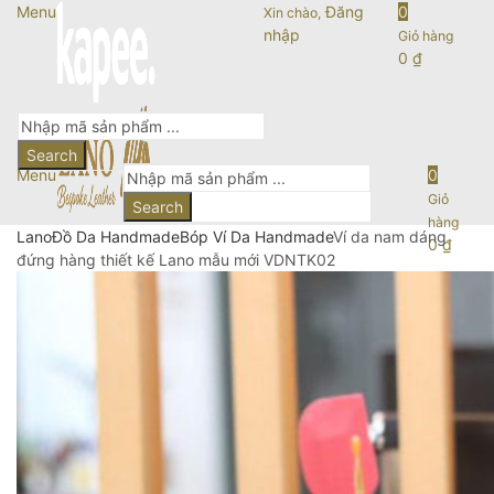
Menu
Đăng
0
Xin chào,
nhập
Giỏ hàng
0
₫
Search
Menu
0
Giỏ
Search
hàng
Lano
Đồ Da Handmade
Bóp Ví Da Handmade
Ví da nam dáng
0
₫
đứng hàng thiết kế Lano mẫu mới VDNTK02