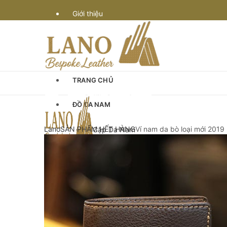
Giới thiệu
Vận chuyển
Bảo hành
TRANG CHỦ
Quy định & thanh toán
ĐỒ DA NAM
Góc Tư Vấn
Lano
SẢN PHẨM HẾT HÀNG
Ví nam da bò loại mới 201
Cặp Da Nam
Cặp Da Đựng Laptop Macbook
Chế tác đồ da
Cặp Laptop 13-14″ inch
Cặp Laptop 15-16″ inch
Cặp da cán bộ
Cặp xách nam da bò