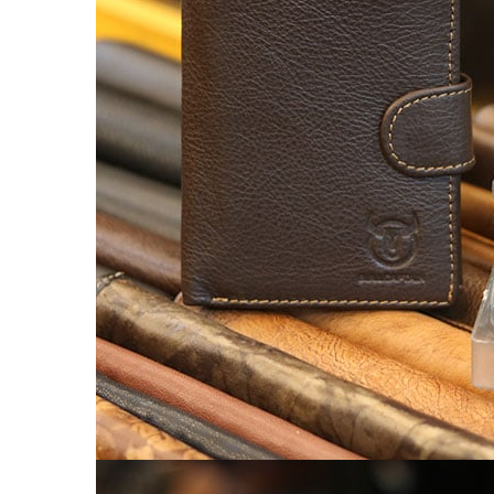
Túi da nam
Túi đeo chéo nam
Túi Bao Tử Nam Da Thật
Túi đeo chéo mini
Túi đựng iPad mini
Túi đựng iPad Air – iPad Pro
Túi Da Cầm Tay Nam
Túi đeo hông, thắt lưng
Túi da đeo ngực, đeo bụng
Túi đựng macbook
Balo Da Nam
Balo đựng Laptop 13-14″ inch