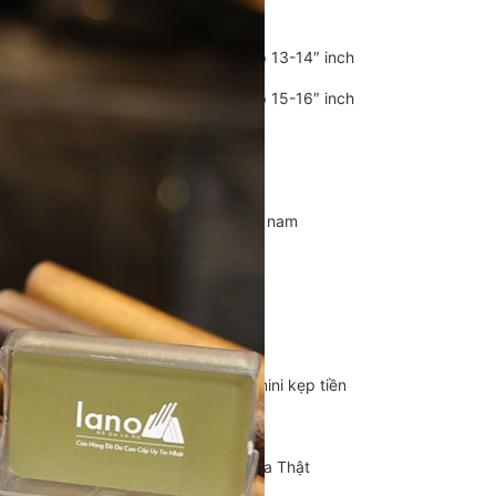
Balo Da Nam
Balo đựng Laptop 13-14″ inch
Balo đựng Laptop 15-16″ inch
Balo mini da thật
Balo du lịch
Balo da đeo chéo nam
Ví da nam
Ví Cầm Tay Nam
Ví Ngắn Nam
Ví đựng thẻ – Ví mini kẹp tiền
Ví da cá sấu
Túi Du Lịch, Túi Trống Da Thật