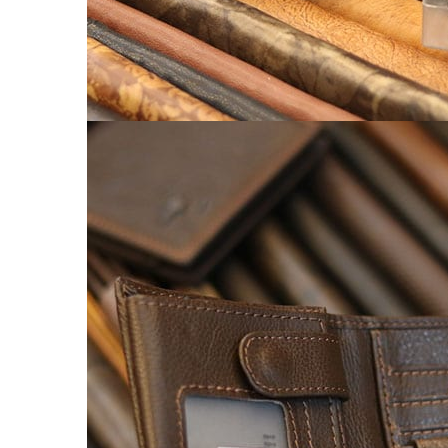
Balo nữ da thật
Túi đeo chéo da nữ
Ví Clutch cầm tay nữ
Túi Xách Da Nữ
ĐỒ DA HANDMADE
Bóp Ví Da Handmade
Túi Da Clutch handmade
Túi da nữ handmade
Dây Thắt Lưng Da Handmade
Cặp Da Handmade
Bao Da, Ốp Lưng Điện Thoại Handmade