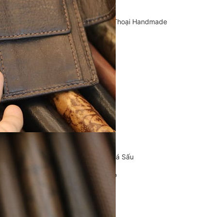
Cặp Da Handmade
Bao Da, Ốp Lưng Điện Thoại Handmade
Chế tác đồ da
CLUTCH
KHUYẾN MÃI
ĐỒ DA CÁ SẤU
Ví da cá sấu
Ví Cầm Tay Clutch Da Cá Sấu
Túi Xách – Túi Đeo Chéo
Ví kẹp tiền
LIÊN HỆ