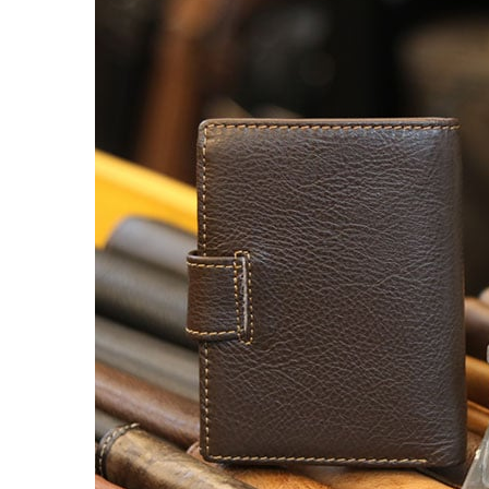
Balo đựng Laptop 15-16″ inch
Balo mini da thật
Balo du lịch
Balo da đeo chéo nam
Ví da nam
Ví Cầm Tay Nam
Ví Ngắn Nam
Ví đựng thẻ – Ví mini kẹp tiền
Ví da cá sấu
Túi Du Lịch, Túi Trống Da Thật
Túi Xách Da Nam
ĐỒ DA NỮ