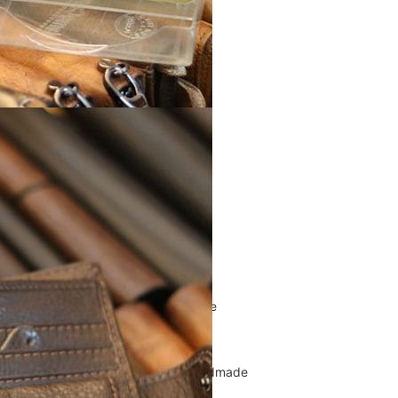
Túi Xách Da Nam
ĐỒ DA NỮ
Balo nữ da thật
Túi đeo chéo da nữ
Ví Clutch cầm tay nữ
Túi Xách Da Nữ
ĐỒ DA HANDMADE
Bóp Ví Da Handmade
Túi Da Clutch handmade
Túi da nữ handmade
Dây Thắt Lưng Da Handmade