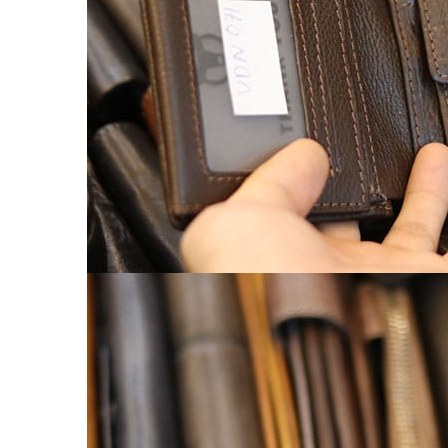
Chế tác đồ da
CLUTCH
KHUYẾN MÃI
ĐỒ DA CÁ SẤU
Ví da cá sấu
Ví Cầm Tay Clutch Da Cá Sấu
Túi Xách – Túi Đeo Chéo
Ví kẹp tiền
LIÊN HỆ