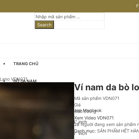
F
I
Search
TRANG CHỦ
9 Lano VDN071
ĐỒ DA NAM
Ví nam da bò l
Mã sản phẩm
VDN071
Cặp Da Nam
Giá
Cặp Da Đựng Laptop Macbook
450.000
₫
Xem Video VDN071
Cặp Laptop 13-14″ inch
28
Người đang xem sản phẩm 
Danh mục:
SẢN PHẨM HẾT HÀ
Cặp Laptop 15-16″ inch