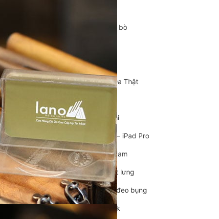
Cặp da cán bộ
Cặp xách nam da bò
Túi da nam
Túi đeo chéo nam
Túi Bao Tử Nam Da Thật
Túi đeo chéo mini
Túi đựng iPad mini
Túi đựng iPad Air – iPad Pro
Túi Da Cầm Tay Nam
Túi đeo hông, thắt lưng
Túi da đeo ngực, đeo bụng
Túi đựng macbook