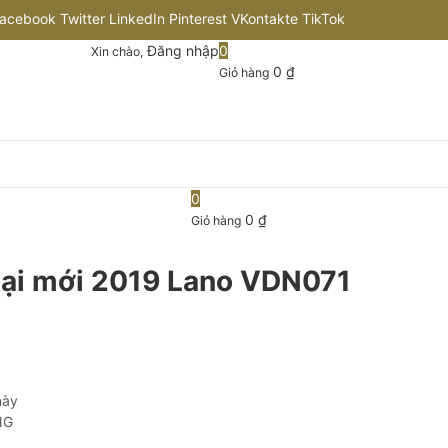
acebook
Twitter
LinkedIn
Pinterest
VKontakte
TikTok
Đăng nhập
0
Xin chào,
nstagram
Flickr
Youtube
Github
0
₫
Giỏ hàng
0
0
₫
Giỏ hàng
oại mới 2019 Lano VDN071
này
NG