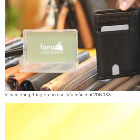
Ví nam dáng đứng da bò cao cấp mẫu mới VDN088