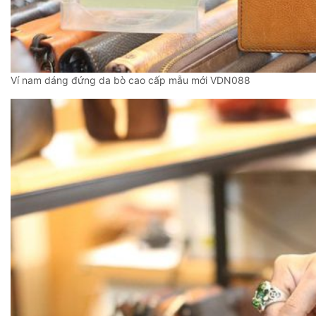
Ví nam dáng đứng da bò cao cấp mẫu mới VDN088