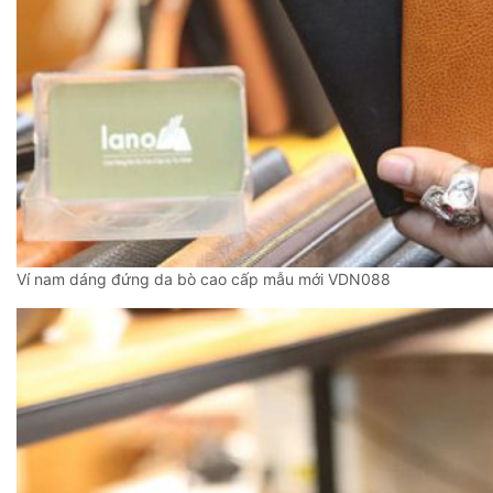
Ví nam dáng đứng da bò cao cấp mẫu mới VDN088