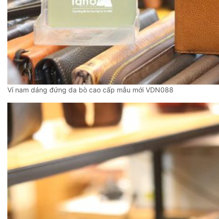
Ví nam dáng đứng da bò cao cấp mẫu mới VDN088