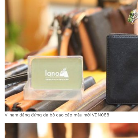
Ví nam dáng đứng da bò cao cấp mẫu mới VDN088