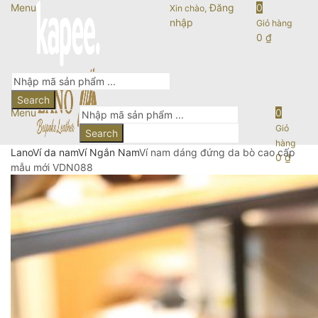
Menu
Đăng
0
Xin chào,
nhập
Giỏ hàng
0
₫
Search
Menu
0
Giỏ
Search
hàng
Lano
Ví da nam
Ví Ngắn Nam
Ví nam dáng đứng da bò cao cấp
0
₫
mẫu mới VDN088