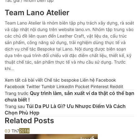
Tác giả / Nhóm biên tập
Team Lano Atelier
Team Lano Atelier là nhóm biên tập phụ trách xây dựng, rà soát
và cập nhật nội dung trên website lano.vn. Nhóm tập trung vào
các chủ đề liên quan đến Leather Craft, vật liệu da, cấu trúc
sản phẩm, công năng sử dụng, trải nghiệm dùng thực tế và
dịch vụ chế tác Bespoke tại Lano. Nội dung được biên soạn
dựa trên quá trình đối chiếu với đặc điểm chất liệu, thiết kế, kỹ
thuật chế tác, sản phẩm thực tế và nhu cầu sử dụng. Trước
khi...
Xem tất cả bài viết
Chế tác bespoke
Liên hệ
Facebook
Facebook
Twitter
Tumblr
LinkedIn
Pocket
Pinterest
Reddit
Quy trình làm, sản xuất ví da thật có thể bạn
Trang trước
chưa biết !
Túi Da PU Là Gì? Ưu Nhược Điểm Và Cách
Trang sau
Chọn Phù Hợp
Related Posts
03
Th7
2018