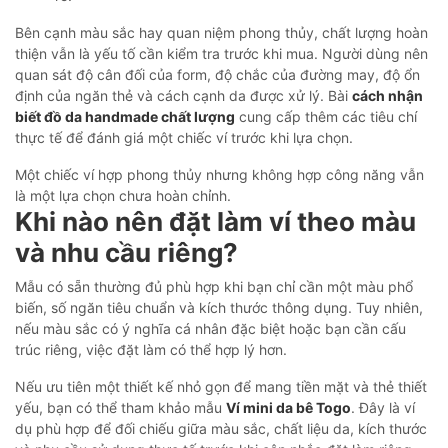
Bên cạnh màu sắc hay quan niệm phong thủy, chất lượng hoàn
thiện vẫn là yếu tố cần kiểm tra trước khi mua. Người dùng nên
quan sát độ cân đối của form, độ chắc của đường may, độ ổn
định của ngăn thẻ và cách cạnh da được xử lý. Bài
cách nhận
biết đồ da handmade chất lượng
cung cấp thêm các tiêu chí
thực tế để đánh giá một chiếc ví trước khi lựa chọn.
Một chiếc ví hợp phong thủy nhưng không hợp công năng vẫn
là một lựa chọn chưa hoàn chỉnh.
Khi nào nên đặt làm ví theo màu
và nhu cầu riêng?
Mẫu có sẵn thường đủ phù hợp khi bạn chỉ cần một màu phổ
biến, số ngăn tiêu chuẩn và kích thước thông dụng. Tuy nhiên,
nếu màu sắc có ý nghĩa cá nhân đặc biệt hoặc bạn cần cấu
trúc riêng, việc đặt làm có thể hợp lý hơn.
Nếu ưu tiên một thiết kế nhỏ gọn để mang tiền mặt và thẻ thiết
yếu, bạn có thể tham khảo mẫu
Ví mini da bê Togo
. Đây là ví
dụ phù hợp để đối chiếu giữa màu sắc, chất liệu da, kích thước