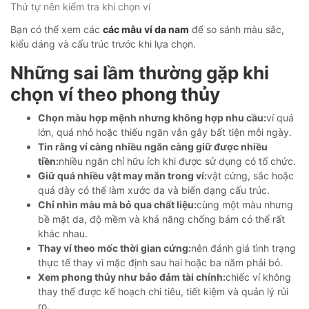
Thứ tự nên kiểm tra khi chọn ví
Bạn có thể xem các
các mẫu ví da nam
để so sánh màu sắc,
kiểu dáng và cấu trúc trước khi lựa chọn.
Những sai lầm thường gặp khi
chọn ví theo phong thủy
Chọn màu hợp mệnh nhưng không hợp nhu cầu:
ví quá
lớn, quá nhỏ hoặc thiếu ngăn vẫn gây bất tiện mỗi ngày.
Tin rằng ví càng nhiều ngăn càng giữ được nhiều
tiền:
nhiều ngăn chỉ hữu ích khi được sử dụng có tổ chức.
Giữ quá nhiều vật may mắn trong ví:
vật cứng, sắc hoặc
quá dày có thể làm xước da và biến dạng cấu trúc.
Chỉ nhìn màu mà bỏ qua chất liệu:
cùng một màu nhưng
bề mặt da, độ mềm và khả năng chống bám có thể rất
khác nhau.
Thay ví theo mốc thời gian cứng:
nên đánh giá tình trạng
thực tế thay vì mặc định sau hai hoặc ba năm phải bỏ.
Xem phong thủy như bảo đảm tài chính:
chiếc ví không
thay thế được kế hoạch chi tiêu, tiết kiệm và quản lý rủi
ro.