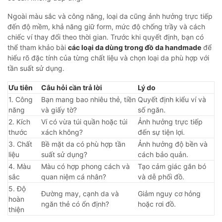
Ngoài màu sắc và công năng, loại da cũng ảnh hưởng trực tiếp
đến độ mềm, khả năng giữ form, mức độ chống trầy và cách
chiếc ví thay đổi theo thời gian. Trước khi quyết định, bạn có
thể tham khảo bài
các loại da dùng trong đồ da handmade
để
hiểu rõ đặc tính của từng chất liệu và chọn loại da phù hợp với
tần suất sử dụng.
Ưu tiên
Câu hỏi cần trả lời
Lý do
1. Công
Bạn mang bao nhiêu thẻ, tiền
Quyết định kiểu ví và
năng
và giấy tờ?
số ngăn.
2. Kích
Ví có vừa túi quần hoặc túi
Ảnh hưởng trực tiếp
thước
xách không?
đến sự tiện lợi.
3. Chất
Bề mặt da có phù hợp tần
Ảnh hưởng độ bền và
liệu
suất sử dụng?
cách bảo quản.
4. Màu
Màu có hợp phong cách và
Tạo cảm giác gắn bó
sắc
quan niệm cá nhân?
và dễ phối đồ.
5. Độ
Đường may, cạnh da và
Giảm nguy cơ hỏng
hoàn
ngăn thẻ có ổn định?
hoặc rơi đồ.
thiện