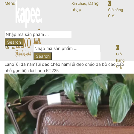
Menu
Đăng
0
Xin chào,
nhập
Giỏ hàng
0
₫
Search
Menu
0
Giỏ
Search
hàng
Lano
Túi da nam
Túi đeo chéo nam
Túi đeo chéo da bò cao cấp
0
₫
nhỏ gọn tiện lợi Lano KT225