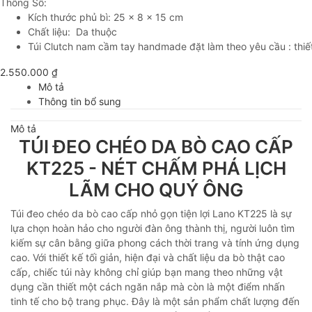
Thông Số:
Kích thước phủ bì: 25 x 8 x 15 cm
Chất liệu: Da thuộc
Túi Clutch nam cầm tay handmade đặt làm theo yêu cầu : thiết 
2.550.000
₫
Mô tả
Thông tin bổ sung
Mô tả
TÚI ĐEO CHÉO DA BÒ CAO CẤP
KT225 - NÉT CHẤM PHÁ LỊCH
LÃM CHO QUÝ ÔNG
Túi đeo chéo da bò cao cấp nhỏ gọn tiện lợi Lano KT225 là sự
lựa chọn hoàn hảo cho người đàn ông thành thị, người luôn tìm
kiếm sự cân bằng giữa phong cách thời trang và tính ứng dụng
cao. Với thiết kế tối giản, hiện đại và chất liệu da bò thật cao
cấp, chiếc túi này không chỉ giúp bạn mang theo những vật
dụng cần thiết một cách ngăn nắp mà còn là một điểm nhấn
tinh tế cho bộ trang phục. Đây là một sản phẩm chất lượng đến