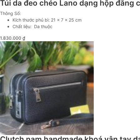
Túi da đeo chéo Lano dạng hộp đẳng c
Thông Số:
Kích thước phủ bì: 21 x 7 x 25 cm
Chất liệu: Da thuộc
1.830.000
₫
Clutch nam handmade khoá vân tay d