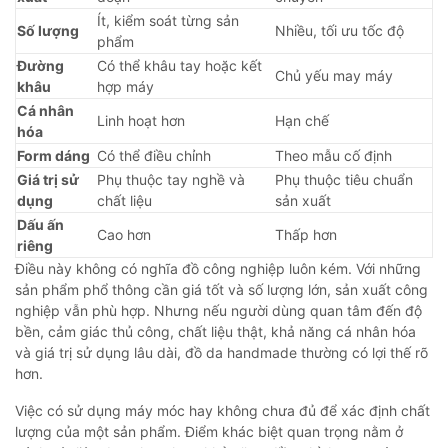
Ít, kiểm soát từng sản
Số lượng
Nhiều, tối ưu tốc độ
phẩm
Đường
Có thể khâu tay hoặc kết
Chủ yếu may máy
khâu
hợp máy
Cá nhân
Linh hoạt hơn
Hạn chế
hóa
Form dáng
Có thể điều chỉnh
Theo mẫu cố định
Giá trị sử
Phụ thuộc tay nghề và
Phụ thuộc tiêu chuẩn
dụng
chất liệu
sản xuất
Dấu ấn
Cao hơn
Thấp hơn
riêng
Điều này không có nghĩa đồ công nghiệp luôn kém. Với những
sản phẩm phổ thông cần giá tốt và số lượng lớn, sản xuất công
nghiệp vẫn phù hợp. Nhưng nếu người dùng quan tâm đến độ
bền, cảm giác thủ công, chất liệu thật, khả năng cá nhân hóa
và giá trị sử dụng lâu dài, đồ da handmade thường có lợi thế rõ
hơn.
Việc có sử dụng máy móc hay không chưa đủ để xác định chất
lượng của một sản phẩm. Điểm khác biệt quan trọng nằm ở