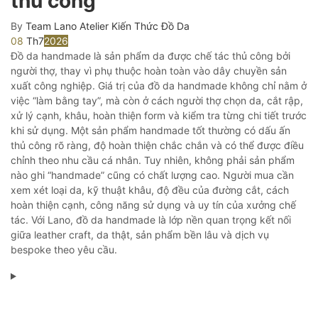
thủ công
By
Team Lano Atelier
Kiến Thức Đồ Da
08
Th7
2026
Đồ da handmade là sản phẩm da được chế tác thủ công bởi
người thợ, thay vì phụ thuộc hoàn toàn vào dây chuyền sản
xuất công nghiệp. Giá trị của đồ da handmade không chỉ nằm ở
việc “làm bằng tay”, mà còn ở cách người thợ chọn da, cắt rập,
xử lý cạnh, khâu, hoàn thiện form và kiểm tra từng chi tiết trước
khi sử dụng. Một sản phẩm handmade tốt thường có dấu ấn
thủ công rõ ràng, độ hoàn thiện chắc chắn và có thể được điều
chỉnh theo nhu cầu cá nhân. Tuy nhiên, không phải sản phẩm
nào ghi “handmade” cũng có chất lượng cao. Người mua cần
xem xét loại da, kỹ thuật khâu, độ đều của đường cắt, cách
hoàn thiện cạnh, công năng sử dụng và uy tín của xưởng chế
tác. Với Lano, đồ da handmade là lớp nền quan trọng kết nối
giữa leather craft, da thật, sản phẩm bền lâu và dịch vụ
bespoke theo yêu cầu.