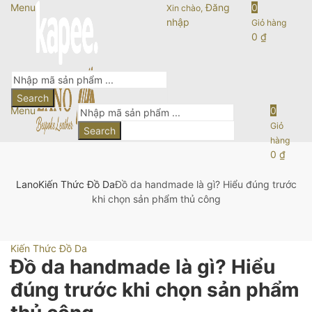
Menu
Đăng
0
Xin chào,
nhập
Giỏ hàng
0
₫
Search
Menu
0
Giỏ
Search
hàng
0
₫
Lano
Kiến Thức Đồ Da
Đồ da handmade là gì? Hiểu đúng trước
khi chọn sản phẩm thủ công
Kiến Thức Đồ Da
Đồ da handmade là gì? Hiểu
đúng trước khi chọn sản phẩm