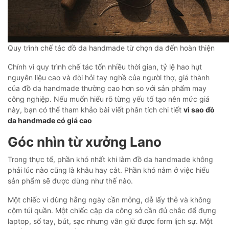
Quy trình chế tác đồ da handmade từ chọn da đến hoàn thiện
Chính vì quy trình chế tác tốn nhiều thời gian, tỷ lệ hao hụt
nguyên liệu cao và đòi hỏi tay nghề của người thợ, giá thành
của đồ da handmade thường cao hơn so với sản phẩm may
công nghiệp. Nếu muốn hiểu rõ từng yếu tố tạo nên mức giá
này, bạn có thể tham khảo bài viết phân tích chi tiết
vì sao đồ
da handmade có giá cao
Góc nhìn từ xưởng Lano
Trong thực tế, phần khó nhất khi làm đồ da handmade không
phải lúc nào cũng là khâu hay cắt. Phần khó nằm ở việc hiểu
sản phẩm sẽ được dùng như thế nào.
Một chiếc ví dùng hằng ngày cần mỏng, dễ lấy thẻ và không
cộm túi quần. Một chiếc cặp da công sở cần đủ chắc để đựng
laptop, sổ tay, bút, sạc nhưng vẫn giữ được form lịch sự. Một