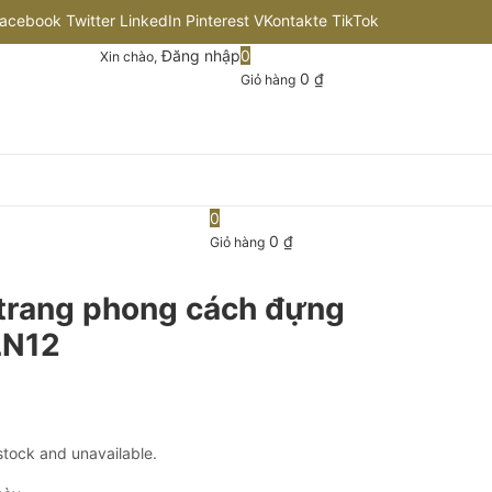
acebook
Twitter
LinkedIn
Pinterest
VKontakte
TikTok
Đăng nhập
0
Xin chào,
nstagram
Flickr
Youtube
Github
0
₫
Giỏ hàng
0
0
₫
Giỏ hàng
 trang phong cách đựng
LN12
 stock and unavailable.