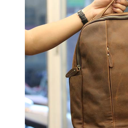
Balo đựng Laptop 15-16″ inch
Balo mini da thật
Balo du lịch
Balo da đeo chéo nam
Ví da nam
Ví Cầm Tay Nam
Ví Ngắn Nam
Ví đựng thẻ – Ví mini kẹp tiền
Ví da cá sấu
Túi Du Lịch, Túi Trống Da Thật
Túi Xách Da Nam
ĐỒ DA NỮ