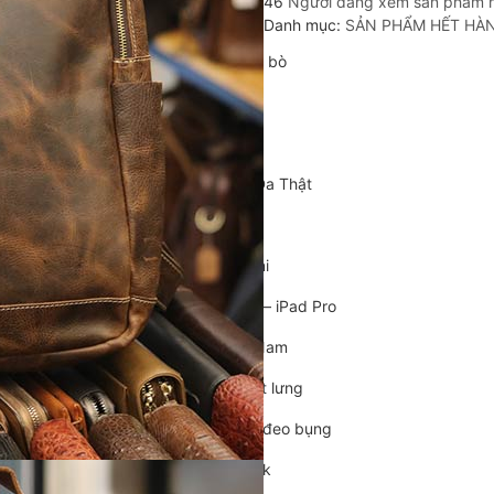
46
Người đang xem sản phẩm 
Cặp da cán bộ
Danh mục:
SẢN PHẨM HẾT HÀ
Cặp xách nam da bò
Túi da nam
Túi đeo chéo nam
Túi Bao Tử Nam Da Thật
Túi đeo chéo mini
Túi đựng iPad mini
Túi đựng iPad Air – iPad Pro
Túi Da Cầm Tay Nam
Túi đeo hông, thắt lưng
Túi da đeo ngực, đeo bụng
Túi đựng macbook