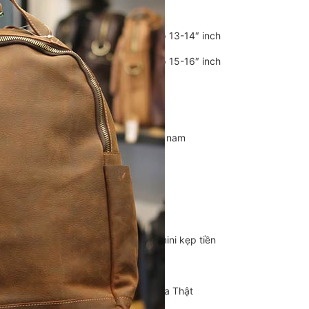
Balo Da Nam
Balo đựng Laptop 13-14″ inch
Balo đựng Laptop 15-16″ inch
Balo mini da thật
Balo du lịch
Balo da đeo chéo nam
Ví da nam
Ví Cầm Tay Nam
Ví Ngắn Nam
Ví đựng thẻ – Ví mini kẹp tiền
Ví da cá sấu
Túi Du Lịch, Túi Trống Da Thật