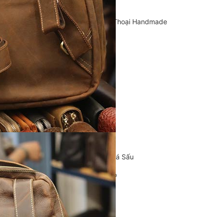
Cặp Da Handmade
Bao Da, Ốp Lưng Điện Thoại Handmade
Chế tác đồ da
CLUTCH
KHUYẾN MÃI
ĐỒ DA CÁ SẤU
Ví da cá sấu
Ví Cầm Tay Clutch Da Cá Sấu
Túi Xách – Túi Đeo Chéo
Ví kẹp tiền
LIÊN HỆ