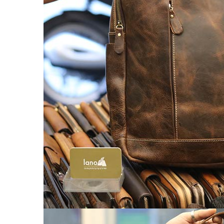
Túi da nam
Túi đeo chéo nam
Túi Bao Tử Nam Da Thật
Túi đeo chéo mini
Túi đựng iPad mini
Túi đựng iPad Air – iPad Pro
Túi Da Cầm Tay Nam
Túi đeo hông, thắt lưng
Túi da đeo ngực, đeo bụng
Túi đựng macbook
Balo Da Nam
Balo đựng Laptop 13-14″ inch