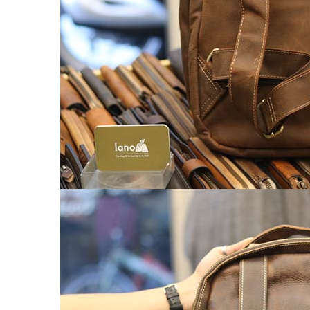
Chế tác đồ da
CLUTCH
KHUYẾN MÃI
ĐỒ DA CÁ SẤU
Ví da cá sấu
Ví Cầm Tay Clutch Da Cá Sấu
Túi Xách – Túi Đeo Chéo
Ví kẹp tiền
LIÊN HỆ