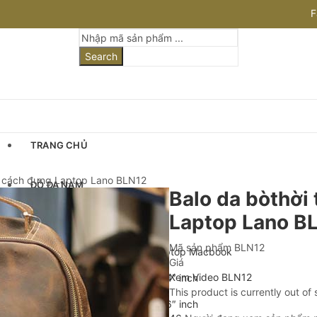
F
I
Search
TRANG CHỦ
g cách đựng Laptop Lano BLN12
ĐỒ DA NAM
Balo da bòthời
Laptop Lano B
Cặp Da Nam
Mã sản phẩm
BLN12
Cặp Da Đựng Laptop Macbook
Giá
Xem Video BLN12
Cặp Laptop 13-14″ inch
This product is currently out of
Cặp Laptop 15-16″ inch