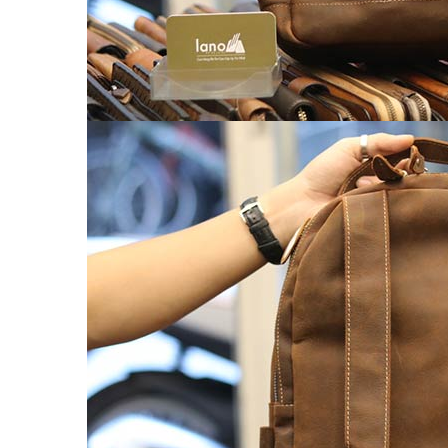
Balo nữ da thật
Túi đeo chéo da nữ
Ví Clutch cầm tay nữ
Túi Xách Da Nữ
ĐỒ DA HANDMADE
Bóp Ví Da Handmade
Túi Da Clutch handmade
Túi da nữ handmade
Dây Thắt Lưng Da Handmade
Cặp Da Handmade
Bao Da, Ốp Lưng Điện Thoại Handmade