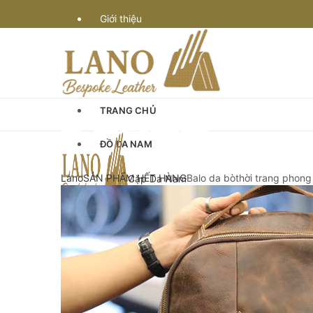
Giới thiệu
Vận chuyển
Bảo hành
TRANG CHỦ
Quy định & thanh toán
ĐỒ DA NAM
Góc Tư Vấn
Lano
SẢN PHẨM HẾT HÀNG
Balo da bòthời trang phon
Cặp Da Nam
Cặp Da Đựng Laptop Macbook
Chế tác đồ da
Cặp Laptop 13-14″ inch
Cặp Laptop 15-16″ inch
Cặp da cán bộ
Cặp xách nam da bò