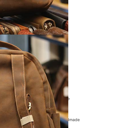
Túi Xách Da Nam
ĐỒ DA NỮ
Balo nữ da thật
Túi đeo chéo da nữ
Ví Clutch cầm tay nữ
Túi Xách Da Nữ
ĐỒ DA HANDMADE
Bóp Ví Da Handmade
Túi Da Clutch handmade
Túi da nữ handmade
Dây Thắt Lưng Da Handmade