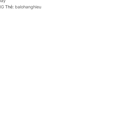
này
NG
Thẻ:
balohanghieu