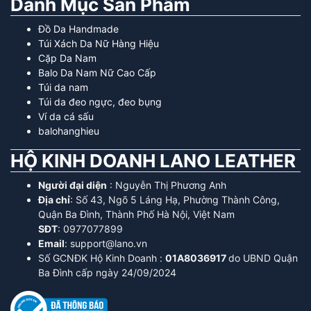
Danh Mục Sản Phẩm
Đồ Da Handmade
Túi Xách Da Nữ Hàng Hiệu
Cặp Da Nam
Balo Da Nam Nữ Cao Cấp
Túi da nam
Túi da đeo ngực, đeo bụng
Ví da cá sấu
balohanghieu
HỘ KINH DOANH LANO LEATHER
Người đại diện
: Nguyễn Thị Phương Anh
Địa chỉ
: Số 43, Ngõ 5 Láng Hạ, Phường Thành Công,
Quận Ba Đình, Thành Phố Hà Nội, Việt Nam
SĐT
: 0977077899
Email
: support@lano.vn
Số GCNĐK Hộ Kinh Doanh :
01A8036917
do UBND Quận
Ba Đình cấp ngày 24/09/2024