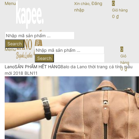
Menu
Đăng
0
Xin chào,
nhập
Giỏ hàng
0
₫
Search
Menu
0
Giỏ
Search
hàng
Lano
SẢN PHẨM HẾT HÀNG
Balo da Lano thời trang cá tính mẫu
0
₫
mới 2018 BLN11