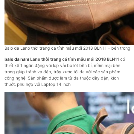
Balo da Lano thời trang cá tính mẫu mới 2018 BLN11 – bên trong
balo da nam
Lano thời trang cá tính mẫu mới 2018 BLN11
có
thiết kế 1 ngăn đặng với lớp vải bò lót bền bỉ, mềm mại bên
trong giúp tránh va đập, trầy xước tối đa với các sản phẩm
công nghệ. Sản phẩm được làm từ da thuộc dày dặn, kích
thước phù hợp với Laptop 14 inch