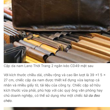
Cặp da nam Lano Thời Trang 2 ngăn kéo CD49 mặt sau
Với kích thước chiều dài, chiều rộng và cao lần lượt là 39 x1 5 x
27 cm, chiếc cặp da nam được thiết kế đựng vừa laptop cá
nhân và nhiều giấy tờ, tài liệu của công ty. Chiếc cặp sở hữu
kích thước vừa phải, phù hợp với các quý ông văn phòng hay
chủ doanh nghiệp, có thể sử dụng như một chiếc
túi da đeo
chéo
.