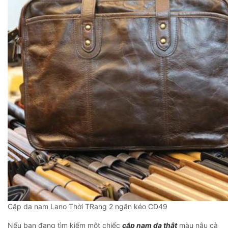
Cặp da nam Lano Thời TRang 2 ngăn kéo CD49
Nếu bạn đang tìm kiếm một chiếc
cặp nam da thật
màu nâu cà