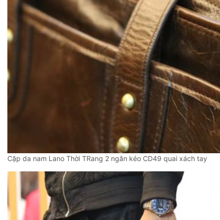
Cặp da nam Lano Thời TRang 2 ngăn kéo CD49 quai xách tay