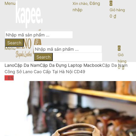
Menu
Đăng
0
Xin chào,
nhập
Giỏ hàng
0
₫
Search
Menu
0
Giỏ
Search
hàng
Lano
Cặp Da Nam
Cặp Da Đựng Laptop Macbook
Cặp Da Nam
0
₫
Công Sở Lano Cao Cấp Tại Hà Nội CD49
- 8
%