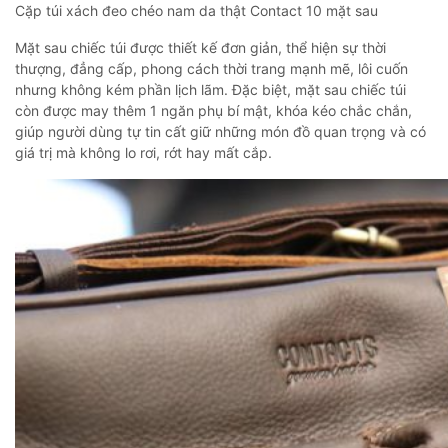
Cặp túi xách đeo chéo nam da thật Contact 10 mặt sau
Mặt sau chiếc túi được thiết kế đơn giản, thể hiện sự thời
thượng, đẳng cấp, phong cách thời trang mạnh mẽ, lôi cuốn
nhưng không kém phần lịch lãm. Đặc biệt, mặt sau chiếc túi
còn được may thêm 1 ngăn phụ bí mật, khóa kéo chắc chắn,
giúp người dùng tự tin cất giữ những món đồ quan trọng và có
giá trị mà không lo rơi, rớt hay mất cắp.