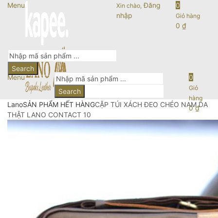
Menu
Đăng
0
Xin chào,
nhập
Giỏ hàng
0
₫
Search
Menu
0
Giỏ
Search
hàng
Lano
SẢN PHẨM HẾT HÀNG
CẶP TÚI XÁCH ĐEO CHÉO NAM DA
0
₫
THẬT LANO CONTACT 10