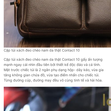
Cặp túi xách đeo chéo nam da thật Contact 10
Cặp túi xách đeo chéo nam da thật Contact 10 gấy ấn tượng
mạnh ngay cái nhìn đầu tiên bởi thiết kế độc đáo và cá tính.
Mặt trước chiếc túi là 2 ngăn phụ dạng hộp- dây kéo, vừa gia
tăng không gian chứa đồ, vừa tạo điểm nhấn cho chiếc túi.
Từng đường cúp, đường may đều vô cùng tinh tế và hài hòa.