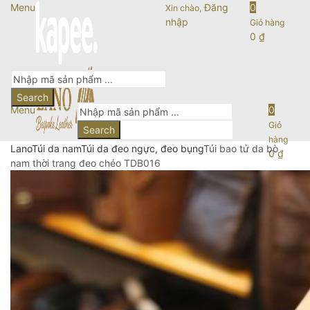
Menu
Đăng
0
Xin chào,
nhập
Giỏ hàng
0
₫
Search
Menu
0
Giỏ
Search
hàng
Lano
Túi da nam
Túi da đeo ngực, đeo bụng
Túi bao tử da bò
0
₫
nam thời trang đeo chéo TDB016