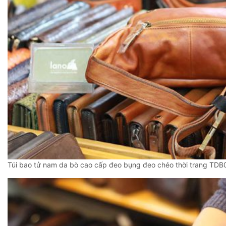
Túi bao tử nam da bò cao cấp đeo bụng đeo chéo thời trang TDB