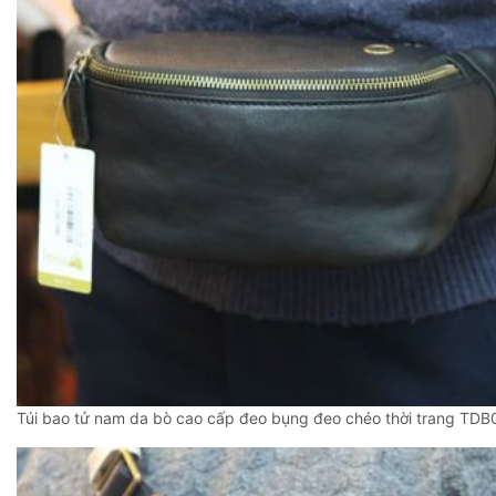
Túi bao tử nam da bò cao cấp đeo bụng đeo chéo thời trang TDB