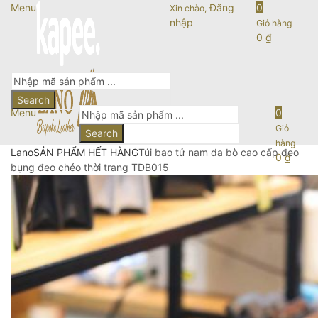
Menu
Đăng
0
Xin chào,
nhập
Giỏ hàng
0
₫
Search
Menu
0
Giỏ
Search
hàng
Lano
SẢN PHẨM HẾT HÀNG
Túi bao tử nam da bò cao cấp đeo
0
₫
bụng đeo chéo thời trang TDB015