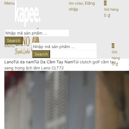
Menu
Đăng
0
Xin chào,
nhập
Giỏ hàng
0
₫
Search
Menu
0
Giỏ
Search
hàng
Lano
Túi da nam
Túi Da Cầm Tay Nam
Túi clutch golf cầm tay
0
₫
sang trọng lịch lãm Lano CLT72