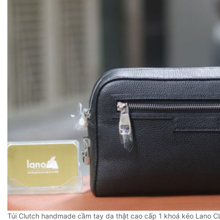
Túi Clutch handmade cầm tay da thật cao cấp 1 khoá kéo Lano 