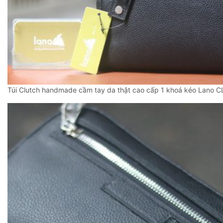
Túi Clutch handmade cầm tay da thật cao cấp 1 khoá kéo Lano 