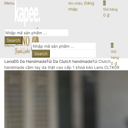
Menu
Đăng
0
Xin chào,
nhập
Giỏ hàng
0
₫
Search
Menu
0
Giỏ
Search
hàng
Lano
Đồ Da Handmade
Túi Da Clutch handmade
Túi Clutch
0
₫
handmade cầm tay da thật cao cấp 1 khoá kéo Lano CLTK09