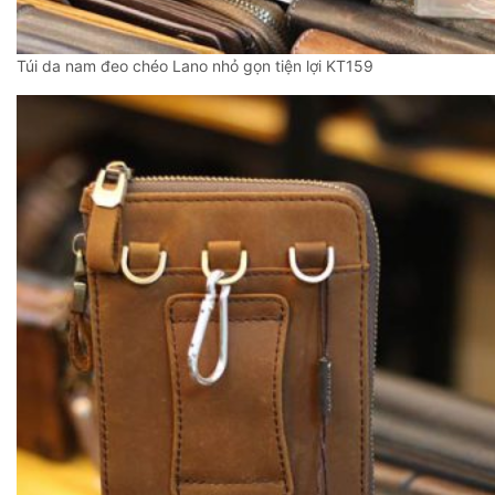
Túi da nam đeo chéo Lano nhỏ gọn tiện lợi KT159