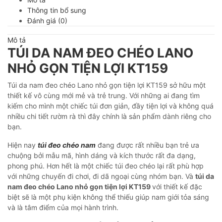
Thông tin bổ sung
Đánh giá (0)
Mô tả
TÚI DA NAM ĐEO CHÉO LANO
NHỎ GỌN TIỆN LỢI KT159
Túi da nam đeo chéo Lano nhỏ gọn tiện lợi KT159 sở hữu một
thiết kế vô cùng mới mẻ và trẻ trung. Với những ai đang tìm
kiếm cho mình một chiếc túi đơn giản, đầy tiện lợi và không quá
nhiều chi tiết rườm rà thì đây chính là sản phẩm dành riêng cho
bạn.
Hiện nay
túi đeo chéo nam
đang được rất nhiều bạn trẻ ưa
chuộng bởi mẫu mã, hình dáng và kích thước rất đa dạng,
phong phú. Hơn hết là một chiếc túi đeo chéo lại rất phù hợp
với những chuyến đi chơi, đi dã ngoại cùng nhóm bạn. Và
túi da
nam đeo chéo Lano nhỏ gọn tiện lợi KT159
với thiết kế đặc
biệt sẽ là một phụ kiện không thể thiếu giúp nam giới tỏa sáng
và là tâm điểm của mọi hành trình.