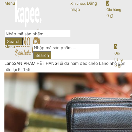
Menu
Đăng
0
Xin chào,
nhập
Giỏ hàng
0
₫
Search
Menu
0
Giỏ
Search
hàng
Lano
SẢN PHẨM HẾT HÀNG
Túi da nam đeo chéo Lano nhỏ gọn
0
₫
tiện lợi KT159