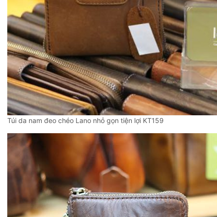
Túi da nam đeo chéo Lano nhỏ gọn tiện lợi KT159