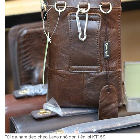
Túi da nam đeo chéo Lano nhỏ gọn tiện lợi KT159