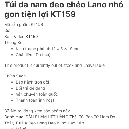
Túi da nam đeo chéo Lano nhỏ
gọn tiện lợi KT159
Mã sản phẩm
KT159
Giá
Xem Video KT159
Thông Số:
Kích thước phủ bì: 12 x 5 x 19 cm
Chất liệu: Da thuộc
This product is currently out of stock and unavailable.
Chính Sách:
Bảo hành trọn đời
Đổi trả dễ dàng
Vận chuyển toàn quốc
Thanh toán linh hoạt
33
Người đang xem sản phẩm này
Danh mục:
SẢN PHẨM HẾT HÀNG
Thẻ:
Túi Bao Tử Nam Da
Thật
,
Túi Da Đeo Hông Đeo Bụng Cao Cấp
Mô tả