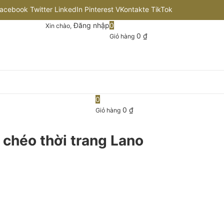
acebook
Twitter
LinkedIn
Pinterest
VKontakte
TikTok
Đăng nhập
0
Xin chào,
nstagram
Flickr
Youtube
Github
0
₫
Giỏ hàng
0
0
₫
Giỏ hàng
 chéo thời trang Lano