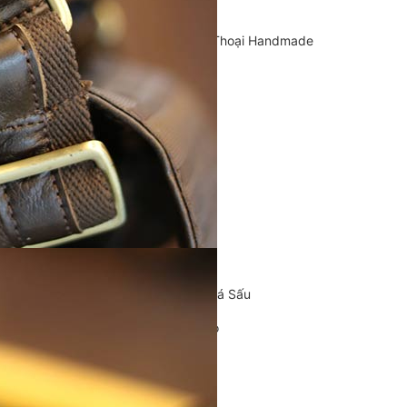
Cặp Da Handmade
Bao Da, Ốp Lưng Điện Thoại Handmade
Chế tác đồ da
CLUTCH
KHUYẾN MÃI
ĐỒ DA CÁ SẤU
Ví da cá sấu
Ví Cầm Tay Clutch Da Cá Sấu
Túi Xách – Túi Đeo Chéo
Ví kẹp tiền
LIÊN HỆ