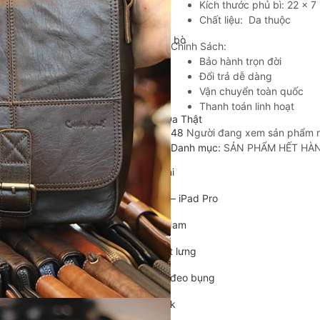
Kích thước phủ bì: 22 x 7
Cặp da cán bộ
Chất liệu: Da thuộc
Cặp xách nam da bò
Chính Sách:
Bảo hành trọn đời
Túi da nam
Đổi trả dễ dàng
Vận chuyển toàn quốc
Túi đeo chéo nam
Thanh toán linh hoạt
Túi Bao Tử Nam Da Thật
48
Người đang xem sản phẩm 
Túi đeo chéo mini
Danh mục:
SẢN PHẨM HẾT HÀ
Túi đựng iPad mini
Túi đựng iPad Air – iPad Pro
Túi Da Cầm Tay Nam
Túi đeo hông, thắt lưng
Túi da đeo ngực, đeo bụng
Túi đựng macbook