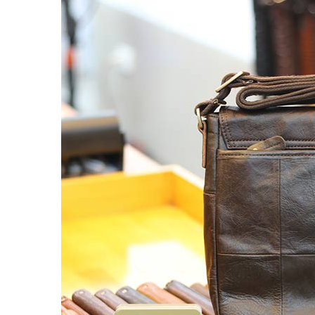
Balo đựng Laptop 15-16″ inch
Balo mini da thật
Balo du lịch
Balo da đeo chéo nam
Ví da nam
Ví Cầm Tay Nam
Ví Ngắn Nam
Ví đựng thẻ – Ví mini kẹp tiền
Ví da cá sấu
Túi Du Lịch, Túi Trống Da Thật
Túi Xách Da Nam
ĐỒ DA NỮ