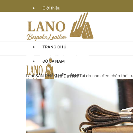
Giới thiệu
Vận chuyển
Bảo hành
TRANG CHỦ
Quy định & thanh toán
ĐỒ DA NAM
Góc Tư Vấn
Lano
SẢN PHẨM HẾT HÀNG
Túi da nam đeo chéo thời t
Cặp Da Nam
Cặp Da Đựng Laptop Macbook
Chế tác đồ da
Cặp Laptop 13-14″ inch
Cặp Laptop 15-16″ inch
Cặp da cán bộ
Cặp xách nam da bò