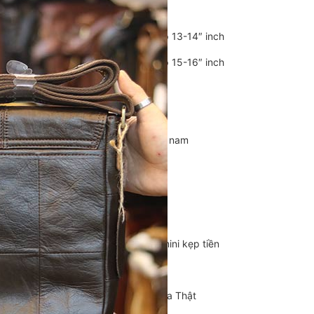
Balo Da Nam
Balo đựng Laptop 13-14″ inch
Balo đựng Laptop 15-16″ inch
Balo mini da thật
Balo du lịch
Balo da đeo chéo nam
Ví da nam
Ví Cầm Tay Nam
Ví Ngắn Nam
Ví đựng thẻ – Ví mini kẹp tiền
Ví da cá sấu
Túi Du Lịch, Túi Trống Da Thật