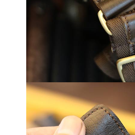
Chế tác đồ da
CLUTCH
KHUYẾN MÃI
ĐỒ DA CÁ SẤU
Ví da cá sấu
Ví Cầm Tay Clutch Da Cá Sấu
Túi Xách – Túi Đeo Chéo
Ví kẹp tiền
LIÊN HỆ