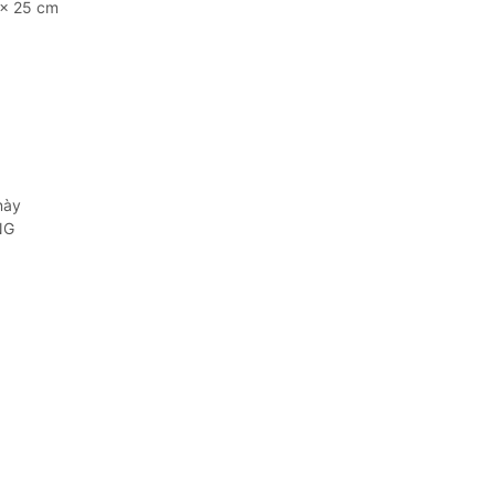
 x 25 cm
này
NG