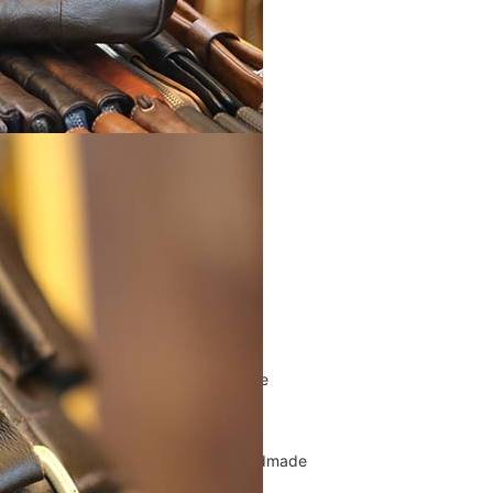
Túi Xách Da Nam
ĐỒ DA NỮ
Balo nữ da thật
Túi đeo chéo da nữ
Ví Clutch cầm tay nữ
Túi Xách Da Nữ
ĐỒ DA HANDMADE
Bóp Ví Da Handmade
Túi Da Clutch handmade
Túi da nữ handmade
Dây Thắt Lưng Da Handmade