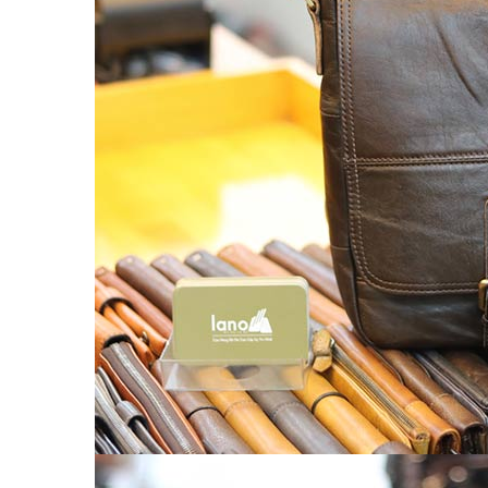
Túi da nam
Túi đeo chéo nam
Túi Bao Tử Nam Da Thật
Túi đeo chéo mini
Túi đựng iPad mini
Túi đựng iPad Air – iPad Pro
Túi Da Cầm Tay Nam
Túi đeo hông, thắt lưng
Túi da đeo ngực, đeo bụng
Túi đựng macbook
Balo Da Nam
Balo đựng Laptop 13-14″ inch