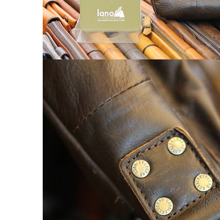
Balo nữ da thật
Túi đeo chéo da nữ
Ví Clutch cầm tay nữ
Túi Xách Da Nữ
ĐỒ DA HANDMADE
Bóp Ví Da Handmade
Túi Da Clutch handmade
Túi da nữ handmade
Dây Thắt Lưng Da Handmade
Cặp Da Handmade
Bao Da, Ốp Lưng Điện Thoại Handmade