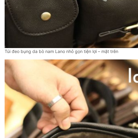
Túi đeo bụng da bò nam Lano nhỏ gọn tiện lợi – mặt trên