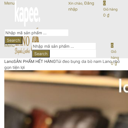
Menu
Đăng
0
Xin chào,
nhập
Giỏ hàng
0
₫
Search
Menu
0
Giỏ
Search
hàng
Lano
SẢN PHẨM HẾT HÀNG
Túi đeo bụng da bò nam Lano nhỏ
0
₫
gọn tiện lợi