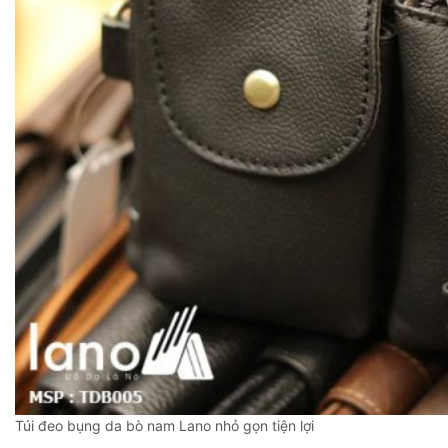
Túi đeo bụng da bò nam Lano nhỏ gọn tiện lợi