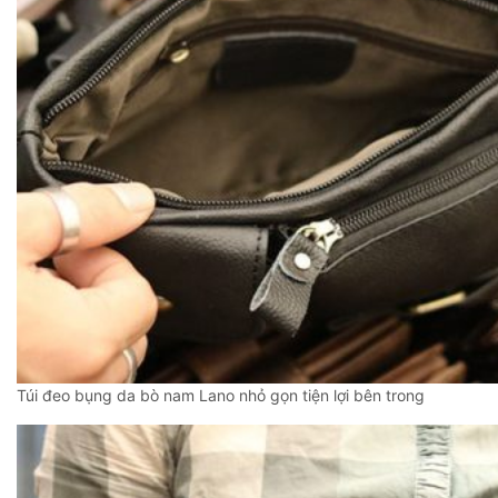
Túi đeo bụng da bò nam Lano nhỏ gọn tiện lợi bên trong