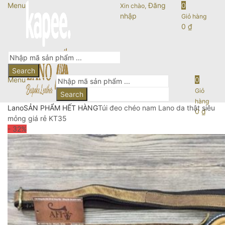
Menu
Đăng
0
Xin chào,
nhập
Giỏ hàng
0
₫
Search
Menu
0
Giỏ
Search
hàng
Lano
SẢN PHẨM HẾT HÀNG
Túi đeo chéo nam Lano da thật siêu
0
₫
mỏng giá rẻ KT35
- 32
%