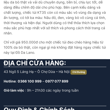
liệu da bò thật và vải dù chuyên dụng, bền bỉ, chịu lực tốt, dễ
dàng điều chỉnh độ dài cho phù hợp. Bên cạnh kiểu dáng và
chất lượng, chiếc túi KT35 còn có màu sắc vô vùng đa dạng và
ấn tượng, có tới ba màu: Nâu đỏ, đen, vàng bò vô cùng cá tính,
thời thượng và hiện đại. Người dùng có thể thỏa thích lựa chọn
màu sắc phù hợp nhất với sở thích và phong cách thời trang cá
nhân.
Chỉ với giá 950.000đ cho một chiếc túi đeo chéo hàng hiệu từ
100% da bò thật, còn ngại gì mà không đặt hàng ngay chiếc túi
này tại Đồ Da Lano.
ĐỊA CHỈ CỬA HÀNG:
43 Ngõ 5 Láng Hạ – Ô Chợ Dừa – Hà Nội
Chỉ Đường
Hotline
:
0366 100 999
–
0977 077 899
Giờ làm việc
: 9h – 21h30 các ngày trong tuần
Quy Định & Chính Sách