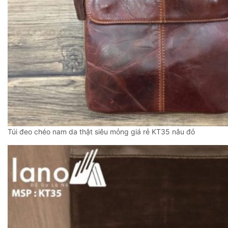
Túi đeo chéo nam da thật siêu mỏng giá rẻ KT35 nâu đỏ