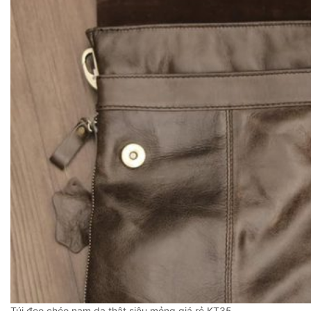
Túi đeo chéo nam da thật siêu mỏng giá rẻ KT35