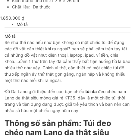
Kích thước phủ bì: 21 x 8 x 26 cm
Chất liệu: Da thuộc
1.850.000
₫
Mô tả
Mô tả
Sẽ như thế nào nếu như bạn không có một chiếc túi để đựng
các đồ vật cần thiết khi ra ngoài? bạn sẽ phải cầm trên tay tất
cả những đồ vật như: điện thoại, laptop, ipad, ví tiền, chìa
khóa….cầm 1 thứ trên tay đã cảm thấy bất tiện huống hồ là bao
nhiêu thứ như vậy. Chính vì thế, cần thiết có một chiếc túi để
thu xếp ngần ấy thứ thật gọn gàng, ngăn nắp và không thiếu
một thứ nào mỗi khi ra ngoài.
Đồ Da Lano giới thiệu đến các bạn chiếc
túi da
đeo chéo nam
Lano da thật siêu mỏng giá rẻ KT35, đây là một chiếc túi thời
trang và tiện dụng đang được giới trẻ yêu thích và bạn nên cân
nhắc sở hữu một chiếc ngay hôm nay.
Thông số sản phẩm: Túi đeo
chéo nam Lano da thật siêu