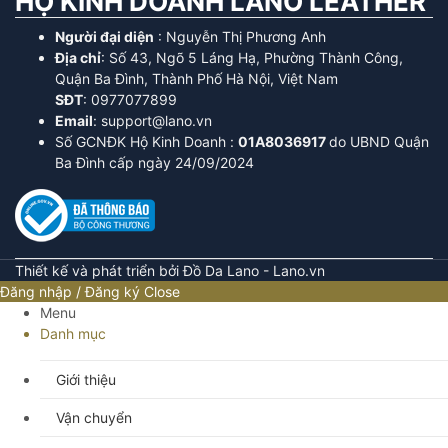
HỘ KINH DOANH LANO LEATHER
Người đại diện
: Nguyễn Thị Phương Anh
Địa chỉ
: Số 43, Ngõ 5 Láng Hạ, Phường Thành Công,
Quận Ba Đình, Thành Phố Hà Nội, Việt Nam
SĐT
: 0977077899
Email
: support@lano.vn
Số GCNĐK Hộ Kinh Doanh :
01A8036917
do UBND Quận
Ba Đình cấp ngày 24/09/2024
Thiết kế và phát triển bởi Đồ Da Lano - Lano.vn
Đăng nhập / Đăng ký
Close
Menu
Danh mục
Giới thiệu
Vận chuyển