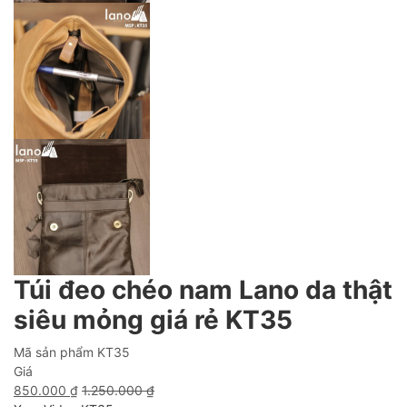
Túi đeo chéo nam Lano da thật
siêu mỏng giá rẻ KT35
Mã sản phẩm
KT35
Giá
850.000
₫
1.250.000
₫