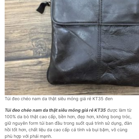
Túi đeo chéo nam da thật siêu mỏng giá rẻ KT35 đen
Túi đeo chéo nam da thật siêu mỏng giá rẻ KT35
được làm từ
100% da bò thật cao cấp, bền hơn, đẹp hơn, không bong tróc,
giữ nguyên form túi ban đầu trong suốt quá trình sử dụng, đàn
hồi tốt hơn, chất liệu da cao cấp cá tính và bụi bặm, vô cùng
phù hợp với phái mạnh.