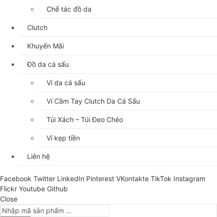
Chế tác đồ da
Clutch
Khuyến Mãi
Đồ da cá sấu
Ví da cá sấu
Ví Cầm Tay Clutch Da Cá Sấu
Túi Xách – Túi Đeo Chéo
Ví kẹp tiền
Liên hệ
Facebook
Twitter
LinkedIn
Pinterest
VKontakte
TikTok
Instagram
Flickr
Youtube
Github
Close