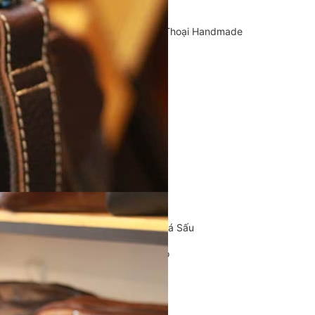
Cặp Da Handmade
Bao Da, Ốp Lưng Điện Thoại Handmade
Chế tác đồ da
CLUTCH
KHUYẾN MÃI
ĐỒ DA CÁ SẤU
Ví da cá sấu
Ví Cầm Tay Clutch Da Cá Sấu
Túi Xách – Túi Đeo Chéo
Ví kẹp tiền
LIÊN HỆ