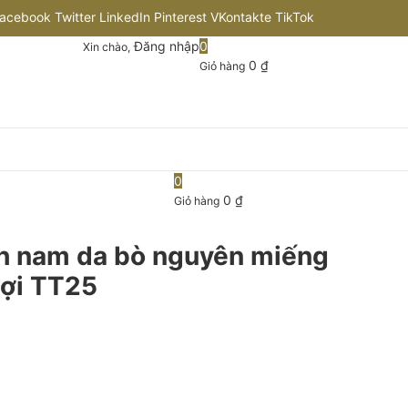
acebook
Twitter
LinkedIn
Pinterest
VKontakte
TikTok
Đăng nhập
0
Xin chào,
nstagram
Flickr
Youtube
Github
0
₫
Giỏ hàng
0
0
₫
Giỏ hàng
ịch nam da bò nguyên miếng
 lợi TT25