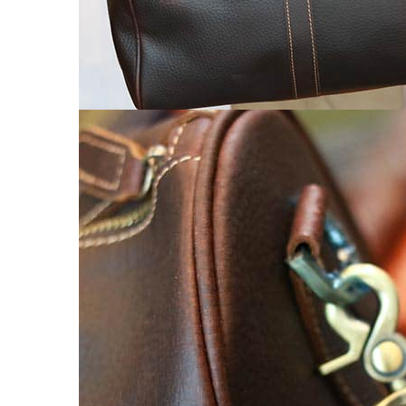
Balo nữ da thật
Túi đeo chéo da nữ
Ví Clutch cầm tay nữ
Túi Xách Da Nữ
ĐỒ DA HANDMADE
Bóp Ví Da Handmade
Túi Da Clutch handmade
Túi da nữ handmade
Dây Thắt Lưng Da Handmade
Cặp Da Handmade
Bao Da, Ốp Lưng Điện Thoại Handmade