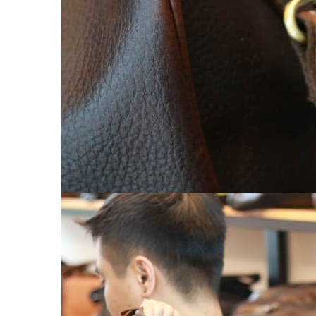
Chế tác đồ da
CLUTCH
KHUYẾN MÃI
ĐỒ DA CÁ SẤU
Ví da cá sấu
Ví Cầm Tay Clutch Da Cá Sấu
Túi Xách – Túi Đeo Chéo
Ví kẹp tiền
LIÊN HỆ