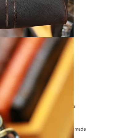
Túi Xách Da Nam
ĐỒ DA NỮ
Balo nữ da thật
Túi đeo chéo da nữ
Ví Clutch cầm tay nữ
Túi Xách Da Nữ
ĐỒ DA HANDMADE
Bóp Ví Da Handmade
Túi Da Clutch handmade
Túi da nữ handmade
Dây Thắt Lưng Da Handmade