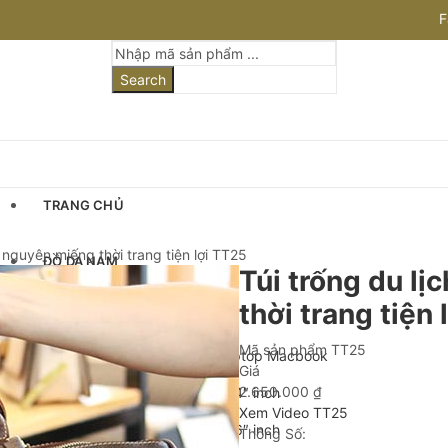
F
I
Search
TRANG CHỦ
 nguyên miếng thời trang tiện lợi TT25
ĐỒ DA NAM
Túi trống du l
thời trang tiện
Cặp Da Nam
Mã sản phẩm
TT25
Cặp Da Đựng Laptop Macbook
Giá
2.650.000
₫
Cặp Laptop 13-14″ inch
Xem Video TT25
Cặp Laptop 15-16″ inch
Thông Số: