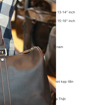
Balo Da Nam
Balo đựng Laptop 13-14″ inch
Balo đựng Laptop 15-16″ inch
Balo mini da thật
Balo du lịch
Balo da đeo chéo nam
Ví da nam
Ví Cầm Tay Nam
Ví Ngắn Nam
Ví đựng thẻ – Ví mini kẹp tiền
Ví da cá sấu
Túi Du Lịch, Túi Trống Da Thật