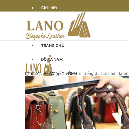
Giới thiệu
Vận chuyển
Bảo hành
TRANG CHỦ
Quy định & thanh toán
ĐỒ DA NAM
Góc Tư Vấn
Lano
SẢN PHẨM HẾT HÀNG
Túi trống du lịch nam da bò
Cặp Da Nam
Cặp Da Đựng Laptop Macbook
Chế tác đồ da
Cặp Laptop 13-14″ inch
Cặp Laptop 15-16″ inch
Cặp da cán bộ
Cặp xách nam da bò