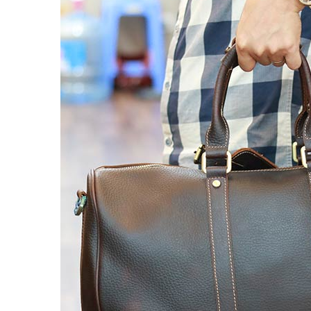
Balo đựng Laptop 15-16″ inch
Balo mini da thật
Balo du lịch
Balo da đeo chéo nam
Ví da nam
Ví Cầm Tay Nam
Ví Ngắn Nam
Ví đựng thẻ – Ví mini kẹp tiền
Ví da cá sấu
Túi Du Lịch, Túi Trống Da Thật
Túi Xách Da Nam
ĐỒ DA NỮ