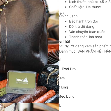
Kích thước phủ bì: 45 x 
Cặp da cán bộ
Chất liệu: Da thuộc
Cặp xách nam da bò
Chính Sách:
Bảo hành trọn đời
Túi da nam
Đổi trả dễ dàng
Vận chuyển toàn quốc
Túi đeo chéo nam
Thanh toán linh hoạt
Túi Bao Tử Nam Da Thật
25
Người đang xem sản phẩm 
Túi đeo chéo mini
Danh mục:
SẢN PHẨM HẾT HÀ
Túi đựng iPad mini
Túi đựng iPad Air – iPad Pro
Túi Da Cầm Tay Nam
Túi đeo hông, thắt lưng
Túi da đeo ngực, đeo bụng
Túi đựng macbook