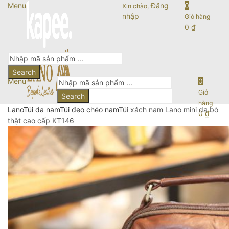
Menu
Đăng
0
Xin chào,
nhập
Giỏ hàng
0
₫
Search
Menu
0
Giỏ
Search
hàng
Lano
Túi da nam
Túi đeo chéo nam
Túi xách nam Lano mini da bò
0
₫
thật cao cấp KT146