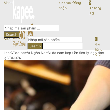
Menu
Đăng
0
Xin chào,
nhập
Giỏ hàng
0
₫
Search
Menu
0
Giỏ
Search
hàng
Lano
Ví da nam
Ví Ngắn Nam
Ví da nam kẹp tiền tiện lợi đẹp độc
0
₫
lạ VDN074