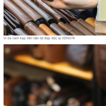
Ví da nam kẹp tiền tiện lợi đẹp độc lạ VDN074