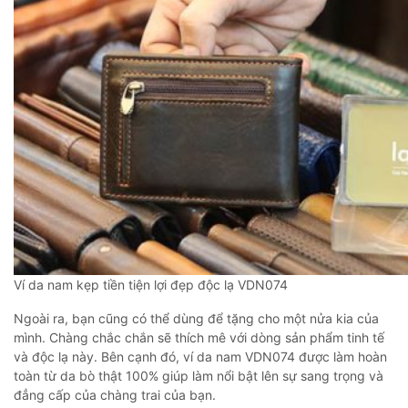
Ví da nam kẹp tiền tiện lợi đẹp độc lạ VDN074
Ngoài ra, bạn cũng có thể dùng để tặng cho một nửa kia của
mình. Chàng chắc chắn sẽ thích mê với dòng sản phẩm tinh tế
và độc lạ này. Bên cạnh đó, ví da nam VDN074 được làm hoàn
toàn từ da bò thật 100% giúp làm nổi bật lên sự sang trọng và
đẳng cấp của chàng trai của bạn.