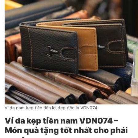
Ví da nam kẹp tiền tiện lợi đẹp độc lạ VDN074
Ví da kẹp tiền nam VDN074 –
Món quà tặng tốt nhất cho phái