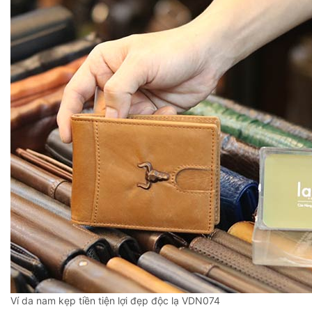
Ví da nam kẹp tiền tiện lợi đẹp độc lạ VDN074