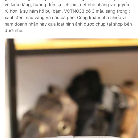
về kiểu dáng, hướng đến sự lịch lãm, nét nhẹ nhàng và quyến
rũ hơn là sự hầm hố bụi bặm. VCTN033 có 3 màu sang trọng :
xanh đen, nâu vàng và nâu cà phê. Cùng khám phá chiếc ví
nam doanh nhân này qua loạt hình ảnh được chụp tại shop bên
dưới nhé.