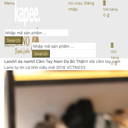
Menu
Đăng
0
Xin chào,
nhập
Giỏ hàng
0
₫
Search
Menu
0
Giỏ
Search
hàng
Lano
Ví da nam
Ví Cầm Tay Nam Da Bò Thật
Ví dài cầm tay nam
0
₫
Lano tự tin cá tính mẫu mới 2018 VCTN033