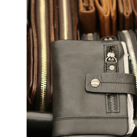
Balo đựng Laptop 15-16″ inch
Balo mini da thật
Balo du lịch
Balo da đeo chéo nam
Ví da nam
Ví Cầm Tay Nam
Ví Ngắn Nam
Ví đựng thẻ – Ví mini kẹp tiền
Ví da cá sấu
Túi Du Lịch, Túi Trống Da Thật
Túi Xách Da Nam
ĐỒ DA NỮ