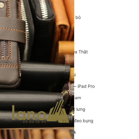
Cặp da cán bộ
Cặp xách nam da bò
Túi da nam
Túi đeo chéo nam
Túi Bao Tử Nam Da Thật
Túi đeo chéo mini
Túi đựng iPad mini
Túi đựng iPad Air – iPad Pro
Túi Da Cầm Tay Nam
Túi đeo hông, thắt lưng
Túi da đeo ngực, đeo bụng
Túi đựng macbook