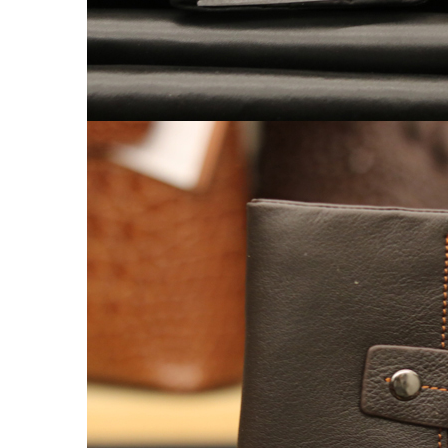
Balo nữ da thật
Túi đeo chéo da nữ
Ví Clutch cầm tay nữ
Túi Xách Da Nữ
ĐỒ DA HANDMADE
Bóp Ví Da Handmade
Túi Da Clutch handmade
Túi da nữ handmade
Dây Thắt Lưng Da Handmade
Cặp Da Handmade
Bao Da, Ốp Lưng Điện Thoại Handmade