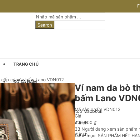
F
I
Search
TRANG CHỦ
ao cấp có cúc bấm Lano VDN012
ĐỒ DA NAM
Ví nam da bò th
bấm Lano VDN
Cặp Da Nam
Mã sản phẩm
VDN012
Cặp Da Đựng Laptop Macbook
Giá
420.000
₫
Cặp Laptop 13-14″ inch
33
Người đang xem sản phẩm 
Cặp Laptop 15-16″ inch
Danh mục:
SẢN PHẨM HẾT HÀ