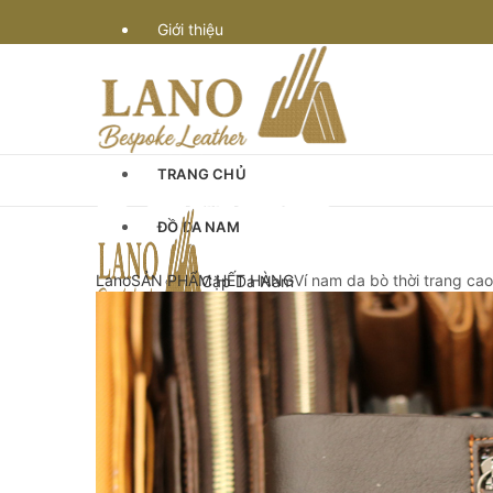
Giới thiệu
Vận chuyển
Bảo hành
TRANG CHỦ
Quy định & thanh toán
ĐỒ DA NAM
Góc Tư Vấn
Lano
SẢN PHẨM HẾT HÀNG
Ví nam da bò thời trang c
Cặp Da Nam
Cặp Da Đựng Laptop Macbook
Chế tác đồ da
Cặp Laptop 13-14″ inch
Cặp Laptop 15-16″ inch
Cặp da cán bộ
Cặp xách nam da bò