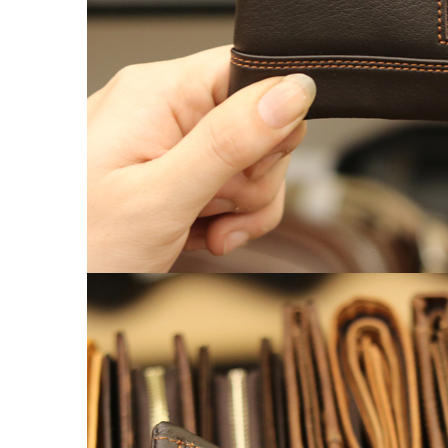
Chế tác đồ da
CLUTCH
KHUYẾN MÃI
ĐỒ DA CÁ SẤU
Ví da cá sấu
Ví Cầm Tay Clutch Da Cá Sấu
Túi Xách – Túi Đeo Chéo
Ví kẹp tiền
LIÊN HỆ