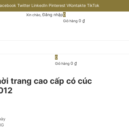
acebook
Twitter
LinkedIn
Pinterest
VKontakte
TikTok
Đăng nhập
0
Xin chào,
nstagram
Flickr
Youtube
Github
0
₫
Giỏ hàng
0
0
₫
Giỏ hàng
ời trang cao cấp có cúc
012
này
NG