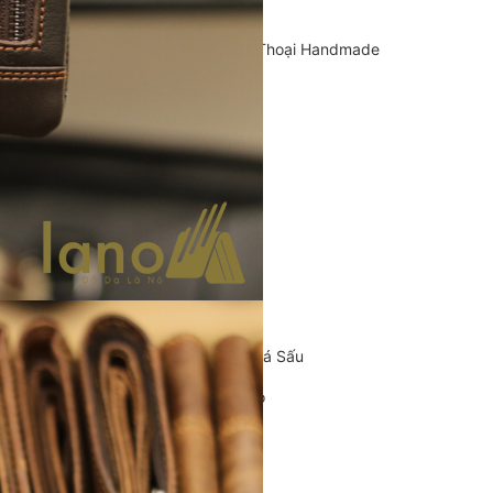
Cặp Da Handmade
Bao Da, Ốp Lưng Điện Thoại Handmade
Chế tác đồ da
CLUTCH
KHUYẾN MÃI
ĐỒ DA CÁ SẤU
Ví da cá sấu
Ví Cầm Tay Clutch Da Cá Sấu
Túi Xách – Túi Đeo Chéo
Ví kẹp tiền
LIÊN HỆ