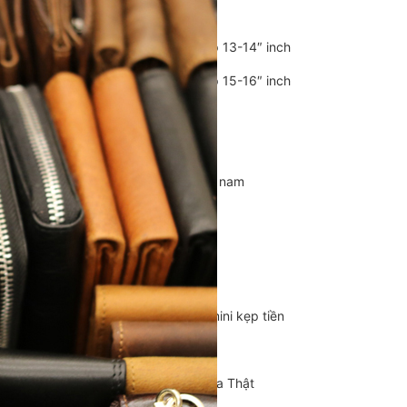
Balo Da Nam
Balo đựng Laptop 13-14″ inch
Balo đựng Laptop 15-16″ inch
Balo mini da thật
Balo du lịch
Balo da đeo chéo nam
Ví da nam
Ví Cầm Tay Nam
Ví Ngắn Nam
Ví đựng thẻ – Ví mini kẹp tiền
Ví da cá sấu
Túi Du Lịch, Túi Trống Da Thật