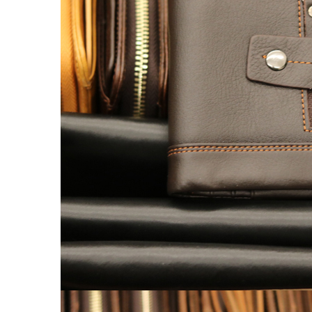
Túi da nam
Túi đeo chéo nam
Túi Bao Tử Nam Da Thật
Túi đeo chéo mini
Túi đựng iPad mini
Túi đựng iPad Air – iPad Pro
Túi Da Cầm Tay Nam
Túi đeo hông, thắt lưng
Túi da đeo ngực, đeo bụng
Túi đựng macbook
Balo Da Nam
Balo đựng Laptop 13-14″ inch