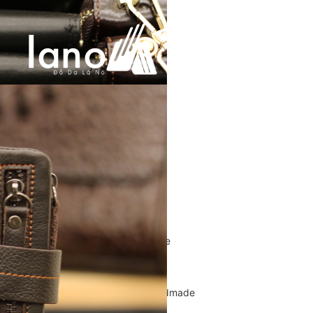
Túi Xách Da Nam
ĐỒ DA NỮ
Balo nữ da thật
Túi đeo chéo da nữ
Ví Clutch cầm tay nữ
Túi Xách Da Nữ
ĐỒ DA HANDMADE
Bóp Ví Da Handmade
Túi Da Clutch handmade
Túi da nữ handmade
Dây Thắt Lưng Da Handmade